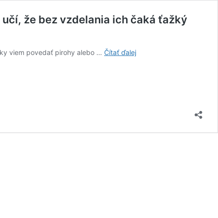
učí, že bez vzdelania ich čaká ťažký
Američanka
sky viem povedať pirohy alebo …
Čítať ďalej
so
slovenskými
koreňmi
jedla
najlepšie
jogurty
až
na
Slovensku.
Ženy
učí,
že
bez
vzdelania
ich
čaká