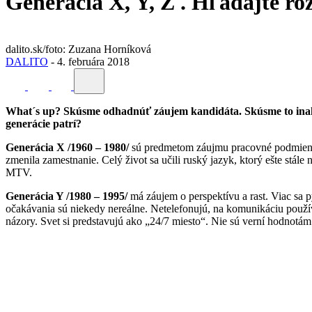
Generácia X, Y, Z . Hľadajte r
dalito.sk/foto: Zuzana Horníková
DALITO
-
4. februára 2018
What´s up? Skúsme odhadnúť záujem kandidáta. Skúsme to inak a
generácie patrí?
Generácia X /1960 – 1980/
sú predmetom záujmu pracovné podmienky,
zmenila zamestnanie. Celý život sa učili ruský jazyk, ktorý ešte stál
MTV.
Generácia Y /1980 – 1995/
má záujem o perspektívu a rast. Viac sa p
očakávania sú niekedy nereálne. Netelefonujú, na komunikáciu použív
názory. Svet si predstavujú ako „24/7 miesto“. Nie sú verní hodnotám