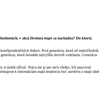
odnotách, v akej životnej etape sa nachádza? Do ktorej
korešpondenčných lístkov. Prvá generácia, ktorá už niekoľkokrát
o generácia, ktorá dosiahla najvyššiu úroveň vzdelania. Generácia
 si mohli užívať. Práca nie je pre nich všetko. Ich pracovné
rístupom k informáciám majú tendenciu byť asertívni a majú silné