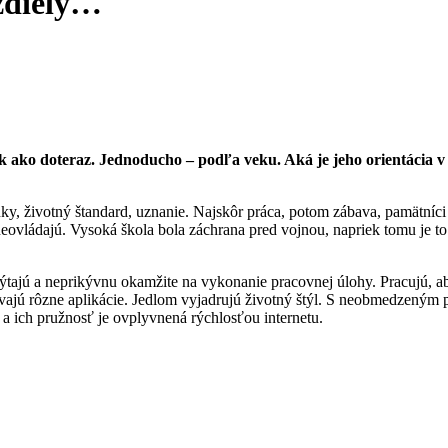
ozdiely…
ko doteraz. Jednoducho – podľa veku. Aká je jeho orientácia v h
 životný štandard, uznanie. Najskôr práca, potom zábava, pamätníci 
e neovládajú. Vysoká škola bola záchrana pred vojnou, napriek tomu je t
ýtajú a neprikývnu okamžite na vykonanie pracovnej úlohy. Pracujú, aby
ajú rôzne aplikácie. Jedlom vyjadrujú životný štýl. S neobmedzeným p
 a ich pružnosť je ovplyvnená rýchlosťou internetu.