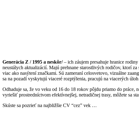
Generácia Z / 1995 a neskôr/
– ich záujem presahuje hranice rodiny a
neustálych aktualizácií. Majú prehnane starostlivých rodičov, ktorí za
viac ako nasýtení značkami. Sú zameraní celosvetovo, vizuálne zaang
sa na pozadí vyskytujú viaceré rozptýlenia, pracujú na viacerých úlo
Odhaduje sa, že vo veku od 16 do 18 rokov pôjdu priamo do práce, ne
vyriešiť prostredníctvom efektívnejšej, netradičnej trasy, môžete sa s
Skúste sa pozrieť na najbližšie CV “cez” vek …