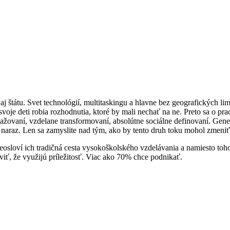
j štátu. Svet technológií, multitaskingu a hlavne bez geografických limi
 svoje deti robia rozhodnutia, ktoré by mali nechať na ne. Preto sa o pr
ažovaní, vzdelane transformovaní, absolútne sociálne definovaní. Gene
h naraz. Len sa zamyslite nad tým, ako by tento druh toku mohol zmeniť
osloví ich tradičná cesta vysokoškolského vzdelávania a namiesto toho
taviť, že využijú príležitosť. Viac ako 70% chce podnikať.