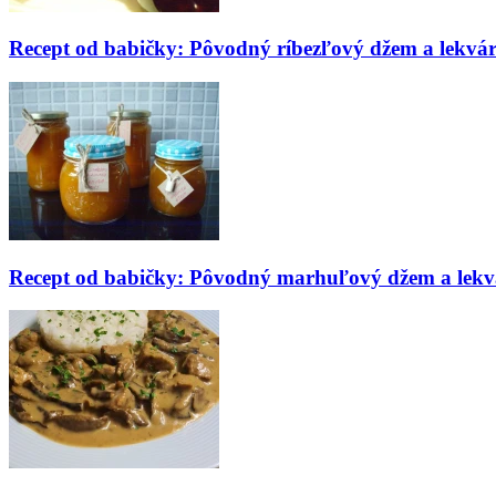
Recept od babičky: Pôvodný ríbezľový džem a lekvá
Recept od babičky: Pôvodný marhuľový džem a lekv