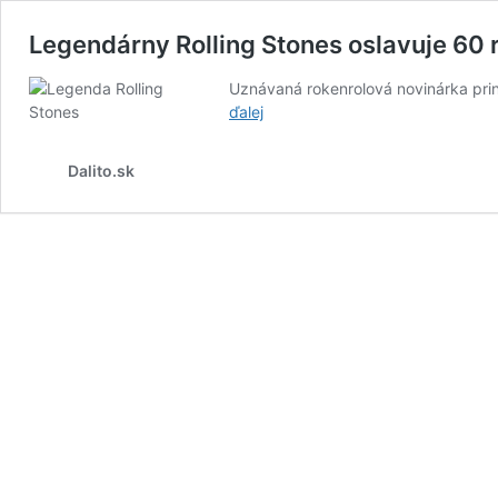
Legendárny Rolling Stones oslavuje 60 r
Uznávaná rokenrolová novinárka priná
Legendárny
ďalej
Rolling
Stones
Dalito.sk
oslavuje
60
rokov.
Toto
je
ich
príbeh