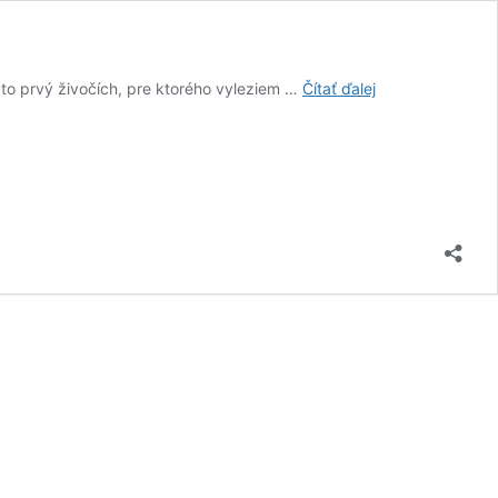
Originálny
 to prvý živočích, pre ktorého vyleziem …
Čítať ďalej
recept:
Nadýchaný
steak
zo
žraloka
s
krevetami