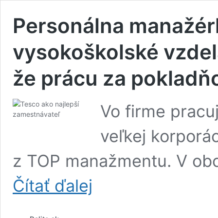
Personálna manažérk
vysokoškolské vzdela
že prácu za pokladň
Vo firme pracu
veľkej korporá
z TOP manažmentu. V obc
Personálna
Čítať ďalej
manažérka
Tesca:
Ani