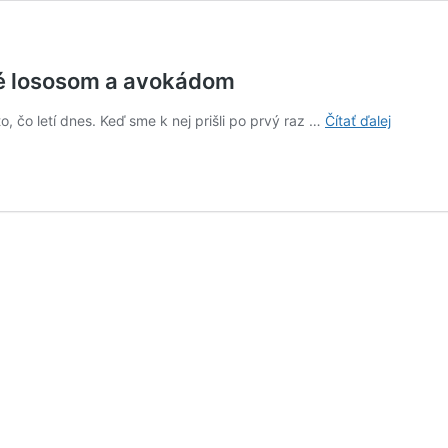
né lososom a avokádom
Recept:
, čo letí dnes. Keď sme k nej prišli po prvý raz …
Čítať ďalej
Výborné
zemiako
rösti
plnené
lososom
a
avokád