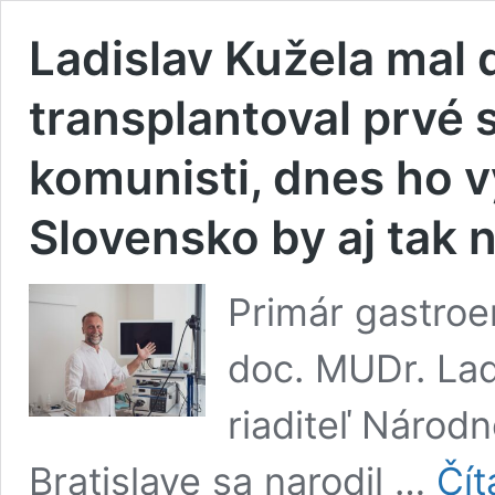
Ladislav Kužela mal 
transplantoval prvé s
komunisti, dnes ho v
Slovensko by aj tak 
Primár gastroe
doc. MUDr. Lad
riaditeľ Národ
Bratislave sa narodil …
Čít