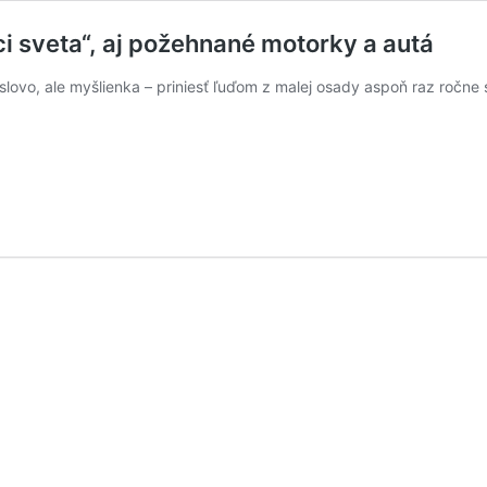
 sveta“, aj požehnané motorky a autá
slovo, ale myšlienka – priniesť ľuďom z malej osady aspoň raz ročn