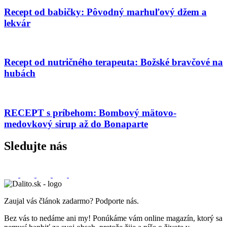
Recept od babičky: Pôvodný marhuľový džem a
lekvár
Recept od nutričného terapeuta: Božské bravčové na
hubách
RECEPT s príbehom: Bombový mätovo-
medovkový sirup až do Bonaparte
Sledujte nás
Zaujal vás článok zadarmo? Podporte nás.
Bez vás to nedáme ani my! Ponúkáme vám online magazín, ktorý sa