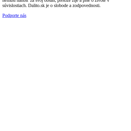
nemusí hanbiť za svoj obsah, pretože žije a píše o živote v
súvislostiach. Dalito.sk je o slobode a zodpovednosti.
Podporte nás