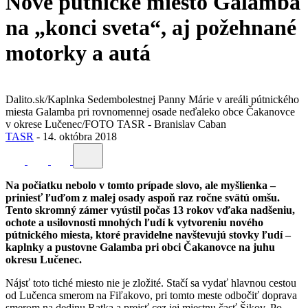
Nové pútnické miesto Galamba
na „konci sveta“, aj požehnané
motorky a autá
Dalito.sk/Kaplnka Sedembolestnej Panny Márie v areáli pútnického
miesta Galamba pri rovnomennej osade neďaleko obce Čakanovce
v okrese Lučenec/FOTO TASR - Branislav Caban
TASR
-
14. októbra 2018
Na počiatku nebolo v tomto prípade slovo, ale myšlienka –
priniesť ľuďom z malej osady aspoň raz ročne svätú omšu.
Tento skromný zámer vyústil počas 13 rokov vďaka nadšeniu,
ochote a usilovnosti mnohých ľudí k vytvoreniu nového
pútnického miesta, ktoré pravidelne navštevujú stovky ľudí –
kaplnky a pustovne Galamba pri obci Čakanovce na juhu
okresu Lučenec.
Nájsť toto tiché miesto nie je zložité. Stačí sa vydať hlavnou cestou
od Lučenca smerom na Fiľakovo, pri tomto meste odbočiť doprava
smerom na dedinu Ratka a prejsť cez jej miestnu časť Šikov. Po