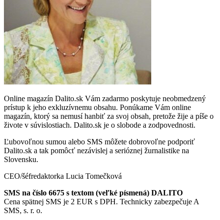
Online magazín Dalito.sk Vám zadarmo poskytuje neobmedzený
prístup k jeho exkluzívnemu obsahu. Ponúkame Vám online
magazín, ktorý sa nemusí hanbiť za svoj obsah, pretože žije a píše o
živote v súvislostiach. Dalito.sk je o slobode a zodpovednosti.
Ľubovoľnou sumou alebo SMS môžete dobrovoľne podporiť
Dalito.sk a tak pomôcť nezávislej a serióznej žurnalistike na
Slovensku.
CEO/šéfredaktorka Lucia Tomečková
SMS na číslo 6675 s textom (veľké písmená) DALITO
Cena spätnej SMS je 2 EUR s DPH. Technicky zabezpečuje A
SMS, s. r. o.