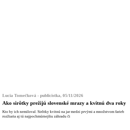
Lucia Tomečková - publicistka, 05/11/2026
Ako sirôtky prežijú slovenské mrazy a kvitnú dva roky
Kto by ich nemiloval. Sirôtky kvitnú na jar medzi prvými a množstvom farieb
rozžiaria aj tú najpochmúrnejšiu záhradu či