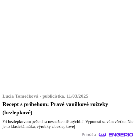
Lucia Tomečková - publicistka, 11/03/2025
Recept s príbehom: Pravé vanilkové rožteky
(bezlepkové)
Pri bezlepkovom pečení sa nesnažte nič urýchliť. Vypomstí sa vám všetko. Nie
je to klasická múka, výrobky z bezlepkovej