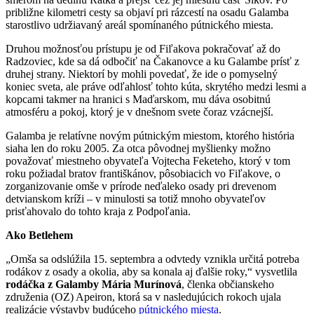
približne kilometri cesty sa objaví pri rázcestí na osadu Galamba
starostlivo udržiavaný areál spomínaného pútnického miesta.
Druhou možnosťou prístupu je od Fiľakova pokračovať až do
Radzoviec, kde sa dá odbočiť na Čakanovce a ku Galambe prísť z
druhej strany. Niektorí by mohli povedať, že ide o pomyselný
koniec sveta, ale práve odľahlosť tohto kúta, skrytého medzi lesmi a
kopcami takmer na hranici s Maďarskom, mu dáva osobitnú
atmosféru a pokoj, ktorý je v dnešnom svete čoraz vzácnejší.
Galamba je relatívne novým pútnickým miestom, ktorého história
siaha len do roku 2005. Za otca pôvodnej myšlienky možno
považovať miestneho obyvateľa Vojtecha Feketeho, ktorý v tom
roku požiadal bratov františkánov, pôsobiacich vo Fiľakove, o
zorganizovanie omše v prírode neďaleko osady pri drevenom
detvianskom kríži – v minulosti sa totiž mnoho obyvateľov
prisťahovalo do tohto kraja z Podpoľania.
Ako Betlehem
„Omša sa odslúžila 15. septembra a odvtedy vznikla určitá potreba
rodákov z osady a okolia, aby sa konala aj ďalšie roky,“ vysvetlila
rodáčka z Galamby Mária Murínová
, členka občianskeho
združenia (OZ) Apeiron, ktorá sa v nasledujúcich rokoch ujala
realizácie výstavby budúceho
pútnického miesta
.