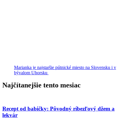
Marianka je najstaršie pútnické miesto na Slovensku i v
bývalom Uhorsku
Najčítanejšie tento mesiac
Recept od babičky: Pôvodný ríbezľový džem a
lekvár