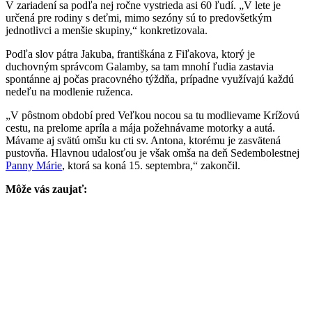
V zariadení sa podľa nej ročne vystrieda asi 60 ľudí. „V lete je
určená pre rodiny s deťmi, mimo sezóny sú to predovšetkým
jednotlivci a menšie skupiny,“ konkretizovala.
Podľa slov pátra Jakuba, františkána z Fiľakova, ktorý je
duchovným správcom Galamby, sa tam mnohí ľudia zastavia
spontánne aj počas pracovného týždňa, prípadne využívajú každú
nedeľu na modlenie ruženca.
„V pôstnom období pred Veľkou nocou sa tu modlievame Krížovú
cestu, na prelome apríla a mája požehnávame motorky a autá.
Mávame aj svätú omšu ku cti sv. Antona, ktorému je zasvätená
pustovňa. Hlavnou udalosťou je však omša na deň Sedembolestnej
Panny Márie
, ktorá sa koná 15. septembra,“ zakončil.
Môže vás zaujať: