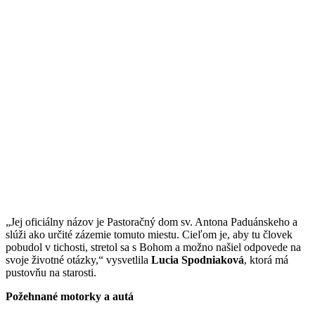
„Jej oficiálny názov je Pastoračný dom sv. Antona Paduánskeho a
slúži ako určité zázemie tomuto miestu. Cieľom je, aby tu človek
pobudol v tichosti, stretol sa s Bohom a možno našiel odpovede na
svoje životné otázky,“ vysvetlila
Lucia Spodniaková
, ktorá má
pustovňu na starosti.
Požehnané motorky a autá