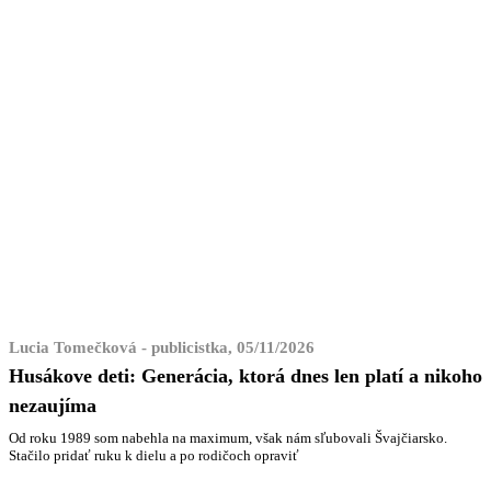
Lucia Tomečková - publicistka, 05/11/2026
Husákove deti: Generácia, ktorá dnes len platí a nikoho
nezaujíma
Od roku 1989 som nabehla na maximum, však nám sľubovali Švajčiarsko.
Stačilo pridať ruku k dielu a po rodičoch opraviť