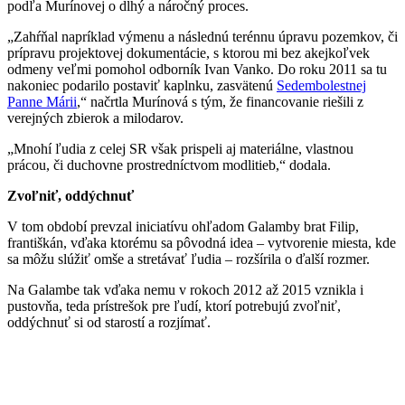
podľa Murínovej o dlhý a náročný proces.
„Zahŕňal napríklad výmenu a následnú terénnu úpravu pozemkov, či
prípravu projektovej dokumentácie, s ktorou mi bez akejkoľvek
odmeny veľmi pomohol odborník Ivan Vanko. Do roku 2011 sa tu
nakoniec podarilo postaviť kaplnku, zasvätenú
Sedembolestnej
Panne Márii
,“ načrtla Murínová s tým, že financovanie riešili z
verejných zbierok a milodarov.
„Mnohí ľudia z celej SR však prispeli aj materiálne, vlastnou
prácou, či duchovne prostredníctvom modlitieb,“ dodala.
Zvoľniť, oddýchnuť
V tom období prevzal iniciatívu ohľadom Galamby brat Filip,
františkán, vďaka ktorému sa pôvodná idea – vytvorenie miesta, kde
sa môžu slúžiť omše a stretávať ľudia – rozšírila o ďalší rozmer.
Na Galambe tak vďaka nemu v rokoch 2012 až 2015 vznikla i
pustovňa, teda prístrešok pre ľudí, ktorí potrebujú zvoľniť,
oddýchnuť si od starostí a rozjímať.