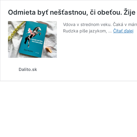
Odmieta byť nešťastnou, či obeťou. Žije 
Vdova v strednom veku. Čaká v márnic
O
Rudzka píše jazykom, …
Čítať ďalej
b
n
či
o
Ži
ži
Dalito.sk
a
si
v