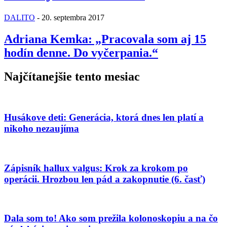
DALITO
-
20. septembra 2017
Adriana Kemka: „Pracovala som aj 15
hodín denne. Do vyčerpania.“
Najčítanejšie tento mesiac
Husákove deti: Generácia, ktorá dnes len platí a
nikoho nezaujíma
Zápisník hallux valgus: Krok za krokom po
operácii. Hrozbou len pád a zakopnutie (6. časť)
Dala som to! Ako som prežila kolonoskopiu a na čo