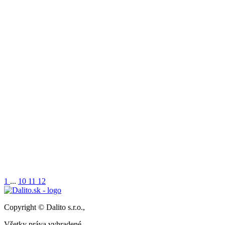
1
...
10
11
12
Copyright © Dalito s.r.o.,
Všetky práva vyhradené