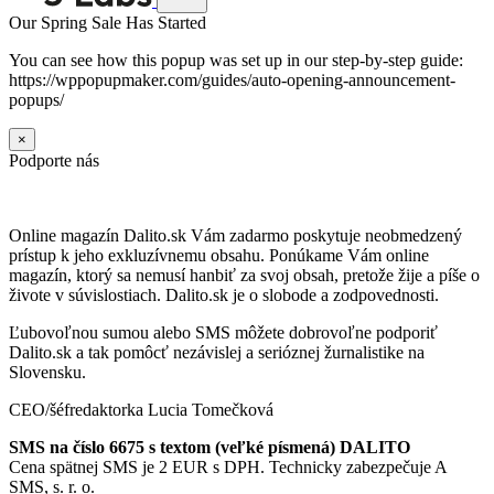
Our Spring Sale Has Started
You can see how this popup was set up in our step-by-step guide:
https://wppopupmaker.com/guides/auto-opening-announcement-
popups/
×
Podporte nás
Online magazín Dalito.sk Vám zadarmo poskytuje neobmedzený
prístup k jeho exkluzívnemu obsahu. Ponúkame Vám online
magazín, ktorý sa nemusí hanbiť za svoj obsah, pretože žije a píše o
živote v súvislostiach. Dalito.sk je o slobode a zodpovednosti.
Ľubovoľnou sumou alebo SMS môžete dobrovoľne podporiť
Dalito.sk a tak pomôcť nezávislej a serióznej žurnalistike na
Slovensku.
CEO/šéfredaktorka Lucia Tomečková
SMS na číslo 6675 s textom (veľké písmená) DALITO
Cena spätnej SMS je 2 EUR s DPH. Technicky zabezpečuje A
SMS, s. r. o.