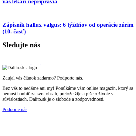
vás lekári nepripravia
Zápisník hallux valgus: 6 týždňov od operácie zúrim
(10. časť)
Sledujte nás
Zaujal vás článok zadarmo? Podporte nás.
Bez vás to nedáme ani my! Ponúkáme vám online magazín, ktorý sa
nemusí hanbiť za svoj obsah, pretože žije a píše o živote v
súvislostiach. Dalito.sk je o slobode a zodpovednosti.
Podporte nás