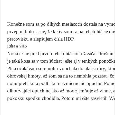
Konečne som sa po dlhých mesiacoch dostala na vymod
prvej mi bolo jasné, že keby som sa na rehabilitácie d
pracovisku a zlepšujem čísla HDP.
Rúra a VAS
Noha tesne pred prvou rehabilitáciou už začala trošili
je taká kosa sa v tom šúchať, ešte aj v tenkých ponož
Plná očakávaní som nohu vopchala do akejsi rúry, ktor
obrovskej hmoty, až som sa na to nemohla pozerať, čo
nohu pretlaku a podtlaku na zmiernenie opuchu. Pomôcť
dlhotrvajúci opuch nejako až moc zjemňuje až vlhne, a
pokožku spodku chodidla. Potom mi ešte zasvietili VA