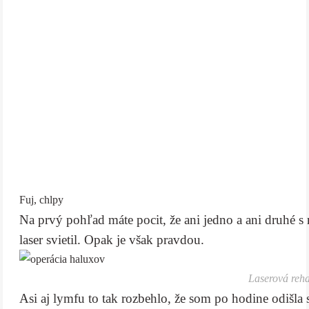
Fuj, chlpy
Na prvý pohľad máte pocit, že ani jedno a ani druhé s
laser svietil. Opak je však pravdou.
Laserová reha
Asi aj lymfu to tak rozbehlo, že som po hodine odišla