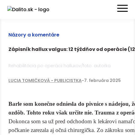
Názory a komentáre
Zápisník hallux valgus: 12 týždňov od operácie (12
Rehabilitácia po operácii halluxov/foto: autorka
LUCIA TOMEČKOVÁ - PUBLICISTKA
-
7. februára 2025
Barle som konečne odniesla do pivnice s nádejou, 
ozdôb. Tohto roku však určite nie. Trauma z operác
Dokonca som sa už pred odchodom k lekárovi namaľov
počkanie zarezala aj očná chirurgička. Zo zákroku som