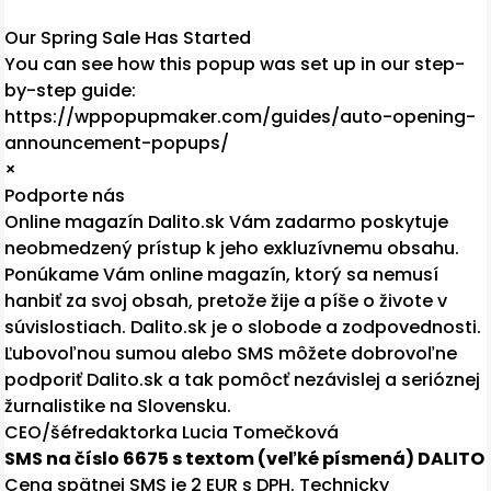
Our Spring Sale Has Started
You can see how this popup was set up in our step-
by-step guide:
https://wppopupmaker.com/guides/auto-opening-
announcement-popups/
×
Podporte nás
Online magazín Dalito.sk Vám zadarmo poskytuje
neobmedzený prístup k jeho exkluzívnemu obsahu.
Ponúkame Vám online magazín, ktorý sa nemusí
hanbiť za svoj obsah, pretože žije a píše o živote v
súvislostiach. Dalito.sk je o slobode a zodpovednosti.
Ľubovoľnou sumou alebo SMS môžete dobrovoľne
podporiť Dalito.sk a tak pomôcť nezávislej a serióznej
žurnalistike na Slovensku.
CEO/šéfredaktorka Lucia Tomečková
SMS na číslo 6675 s textom (veľké písmená) DALITO
Cena spätnej SMS je 2 EUR s DPH. Technicky