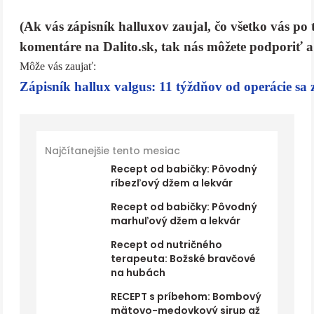
(Ak vás zápisník halluxov zaujal, čo všetko vás po t
komentáre na Dalito.sk, tak nás môžete podporiť 
Môže vás zaujať:
Zápisník hallux valgus: 11 týždňov od operácie sa 
Najčítanejšie tento mesiac
Recept od babičky: Pôvodný
ríbezľový džem a lekvár
Recept od babičky: Pôvodný
marhuľový džem a lekvár
Recept od nutričného
terapeuta: Božské bravčové
na hubách
RECEPT s príbehom: Bombový
mätovo-medovkový sirup až