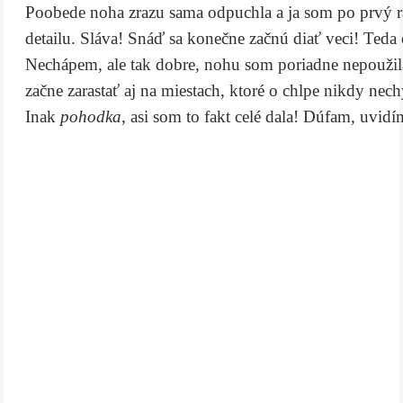
Poobede noha zrazu sama odpuchla a ja som po prvý r
detailu. Sláva! Snáď sa konečne začnú diať veci! Teda
Nechápem, ale tak dobre, nohu som poriadne nepoužil
začne zarastať aj na miestach, ktoré o chlpe nikdy ne
Inak
pohodka
, asi som to fakt celé dala! Dúfam, uvid