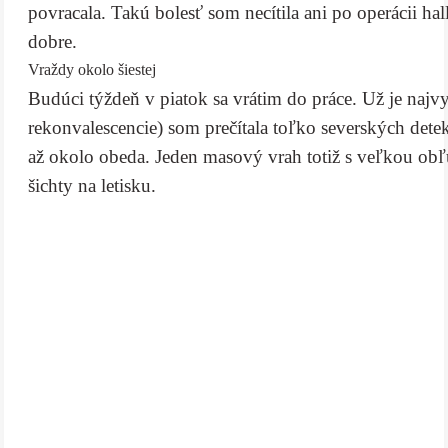
povracala. Takú bolesť som necítila ani po operácii ha
dobre.
Vraždy okolo šiestej
Budúci týždeň v piatok sa vrátim do práce. Už je najvy
rekonvalescencie) som prečítala toľko severských det
až okolo obeda. Jeden masový vrah totiž s veľkou obľu
šichty na letisku.