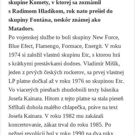
skupine Komety, v ktorej sa zoznámil
s Radimom Hladíkom, rok nato prešiel do
skupiny Fontána, neskôr známej ako
Matadors.
Po vojenskej službe to boli skupiny New Force,
Blue Efect, Flamengo, Formace, Energit. V roku
1974 si založil vlastnú skupinu Etc, s ktorou hrá
s krátkymi prestávkami dodnes. Vladimír Mišík,
jeden z prvých českých rockerov, sa prvej vlastnej
LP platne dočkal až v roku 1976 so skupinou Etc.
Vo viacerých piesňach zhudobnili texty básnika
Josefa Kainara. Hitom z tejto platne sa stala pieseň
Stříhali dohola malého chlapečka, práve na text
Josefa Kainara. V roku 1982 mu zakázali
koncertovanie, zákaz trval do roku 1985. Po
nežnej revolúcii bol v roku 1990 na dva roky