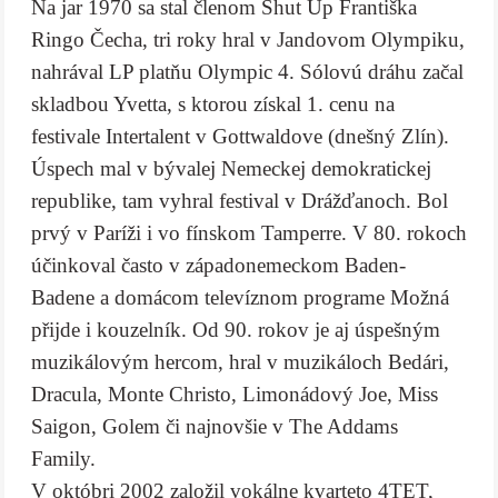
Na jar 1970 sa stal členom Shut Up Františka
Ringo Čecha, tri roky hral v Jandovom Olympiku,
nahrával LP platňu Olympic 4. Sólovú dráhu začal
skladbou Yvetta, s ktorou získal 1. cenu na
festivale Intertalent v Gottwaldove (dnešný Zlín).
Úspech mal v bývalej Nemeckej demokratickej
republike, tam vyhral festival v Drážďanoch. Bol
prvý v Paríži i vo fínskom Tamperre. V 80. rokoch
účinkoval často v západonemeckom Baden-
Badene a domácom televíznom programe Možná
přijde i kouzelník. Od 90. rokov je aj úspešným
muzikálovým hercom, hral v muzikáloch Bedári,
Dracula, Monte Christo, Limonádový Joe, Miss
Saigon, Golem či najnovšie v The Addams
Family.
V októbri 2002 založil vokálne kvarteto 4TET,