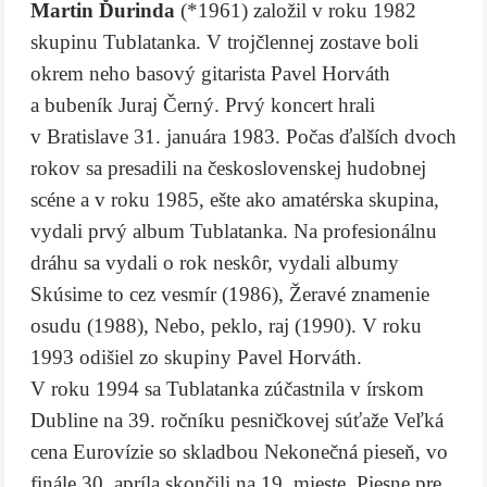
Martin Ďurinda
(*1961) založil v roku 1982
skupinu Tublatanka. V trojčlennej zostave boli
okrem neho basový gitarista Pavel Horváth
a bubeník Juraj Černý. Prvý koncert hrali
v Bratislave 31. januára 1983. Počas ďalších dvoch
rokov sa presadili na československej hudobnej
scéne a v roku 1985, ešte ako amatérska skupina,
vydali prvý album Tublatanka. Na profesionálnu
dráhu sa vydali o rok neskôr, vydali albumy
Skúsime to cez vesmír (1986), Žeravé znamenie
osudu (1988), Nebo, peklo, raj (1990). V roku
1993 odišiel zo skupiny Pavel Horváth.
V roku 1994 sa Tublatanka zúčastnila v írskom
Dubline na 39. ročníku pesničkovej súťaže Veľká
cena Eurovízie so skladbou Nekonečná pieseň, vo
finále 30. apríla skončili na 19. mieste. Piesne pre