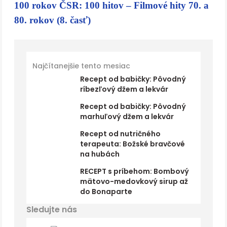
100 rokov ČSR: 100 hitov – Filmové hity 70. a
80. rokov (8. časť)
Najčítanejšie tento mesiac
Recept od babičky: Pôvodný
ríbezľový džem a lekvár
Recept od babičky: Pôvodný
marhuľový džem a lekvár
Recept od nutričného
terapeuta: Božské bravčové
na hubách
RECEPT s príbehom: Bombový
mätovo-medovkový sirup až
do Bonaparte
Sledujte nás