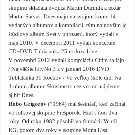
skupinu skladala dvojica Martin Ďurinda a textár
Martin Sarvaš. Dnes majú na svojom konte 14
vydaných albumov a kompilácií, tým najnovším je
štúdiový album Svet v ohrození, ktorý vydali v
máji 2010. V decembri 2011 vydali koncertné
CD+DVD Tublatanka 25 rockov Live.
V novembri 2012 vydali kompiláciu Cítim sa fajn
/ Najväčšie hityNo.3 a v januári 2016 DVD
Tublatanka 30 Rockov / Vo veľkej škole dní. Na
druhom albume Skúsime to cez vesmír nájdeme
aj hit Dnes.
Robo Grigorov
(*1964) mal šestnásť, keď začínal
vo folkovej skupine Prešporok. Hral s ňou dva
roky. Od roku 1982 pôsobil vo formácii Ventil
RG, potom dva roky v skupine Mona Lisa.