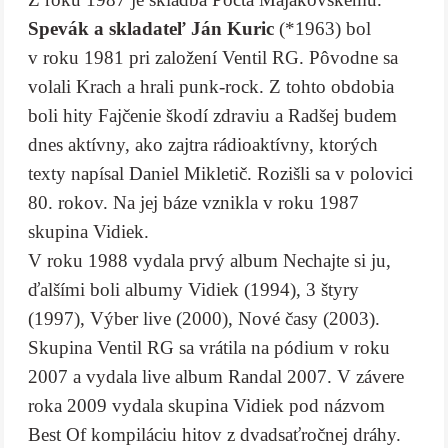
Spevák a skladateľ Ján Kuric
(*1963) bol
v roku 1981 pri založení Ventil RG. Pôvodne sa
volali Krach a hrali punk-rock. Z tohto obdobia
boli hity Fajčenie škodí zdraviu a Radšej budem
dnes aktívny, ako zajtra rádioaktívny, ktorých
texty napísal Daniel Mikletič. Rozišli sa v polovici
80. rokov. Na jej báze vznikla v roku 1987
skupina Vidiek.
V roku 1988 vydala prvý album Nechajte si ju,
ďalšími boli albumy Vidiek (1994), 3 štyry
(1997), Výber live (2000), Nové časy (2003).
Skupina Ventil RG sa vrátila na pódium v roku
2007 a vydala live album Randal 2007. V závere
roka 2009 vydala skupina Vidiek pod názvom
Best Of kompiláciu hitov z dvadsaťročnej dráhy.