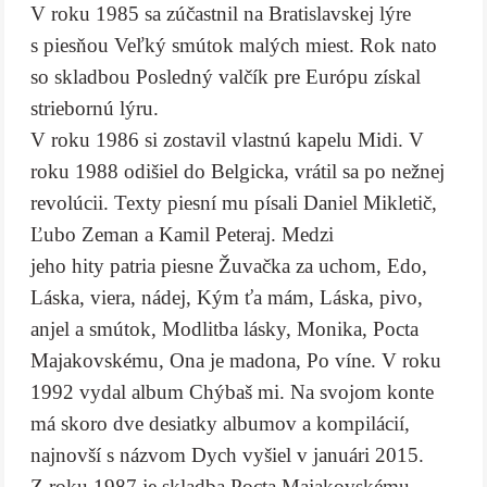
V roku 1985 sa zúčastnil na Bratislavskej lýre
s piesňou Veľký smútok malých miest. Rok nato
so skladbou Posledný valčík pre Európu získal
striebornú lýru.
V roku 1986 si zostavil vlastnú kapelu Midi. V
roku 1988 odišiel do Belgicka, vrátil sa po nežnej
revolúcii. Texty piesní mu písali Daniel Mikletič,
Ľubo Zeman a Kamil Peteraj. Medzi
jeho hity patria piesne Žuvačka za uchom, Edo,
Láska, viera, nádej, Kým ťa mám, Láska, pivo,
anjel a smútok, Modlitba lásky, Monika, Pocta
Majakovskému, Ona je madona, Po víne. V roku
1992 vydal album Chýbaš mi. Na svojom konte
má skoro dve desiatky albumov a kompilácií,
najnovší s názvom Dych vyšiel v januári 2015.
Z roku 1987 je skladba Pocta Majakovskému.