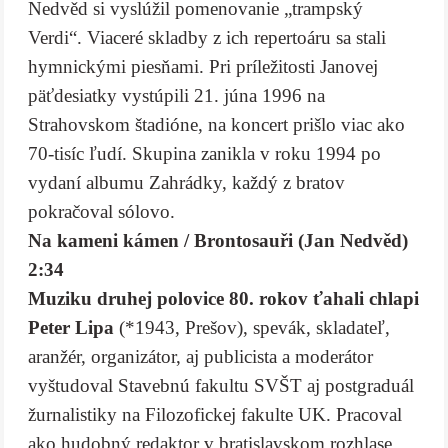
Nedvěd si vyslúžil pomenovanie „trampský
Verdi“. Viaceré skladby z ich repertoáru sa stali
hymnickými piesňami. Pri príležitosti Janovej
päťdesiatky vystúpili 21. júna 1996 na
Strahovskom štadióne, na koncert prišlo viac ako
70-tisíc ľudí. Skupina zanikla v roku 1994 po
vydaní albumu Zahrádky, každý z bratov
pokračoval sólovo.
Na kameni kámen / Brontosauři (Jan Nedvěd)
2:34
Muziku druhej polovice 80. rokov ťahali chlapi
Peter Lipa
(*1943, Prešov), spevák, skladateľ,
aranžér, organizátor, aj publicista a moderátor
vyštudoval Stavebnú fakultu SVŠT aj postgraduál
žurnalistiky na Filozofickej fakulte UK. Pracoval
ako hudobný redaktor v bratislavskom rozhlase.