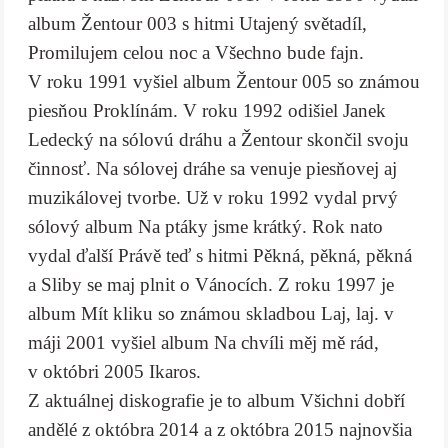
album Žentour 003 s hitmi Utajený světadíl,
Promilujem celou noc a Všechno bude fajn.
V roku 1991 vyšiel album Žentour 005 so známou
piesňou Proklínám. V roku 1992 odišiel Janek
Ledecký na sólovú dráhu a Žentour skončil svoju
činnosť. Na sólovej dráhe sa venuje piesňovej aj
muzikálovej tvorbe. Už v roku 1992 vydal prvý
sólový album Na ptáky jsme krátký. Rok nato
vydal ďalší Právě teď s hitmi Pěkná, pěkná, pěkná
a Sliby se maj plnit o Vánocích. Z roku 1997 je
album Mít kliku so známou skladbou Laj, laj. v
máji 2001 vyšiel album Na chvíli měj mě rád,
v októbri 2005 Ikaros.
Z aktuálnej diskografie je to album Všichni dobří
andělé z októbra 2014 a z októbra 2015 najnovšia