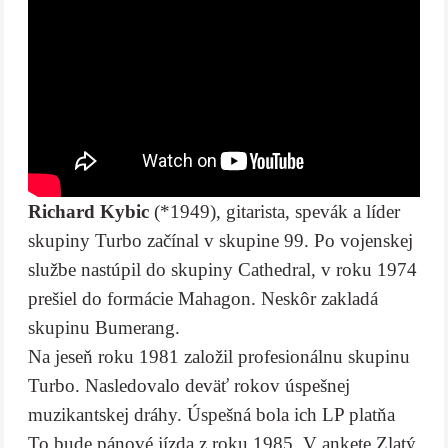
Richard Kybic
(*1949), gitarista, spevák a líder
skupiny Turbo začínal v skupine 99. Po vojenskej
službe nastúpil do skupiny Cathedral, v roku 1974
prešiel do formácie Mahagon. Neskôr zakladá
skupinu Bumerang.
Na jeseň roku 1981 založil profesionálnu skupinu
Turbo. Nasledovalo deväť rokov úspešnej
muzikantskej dráhy. Úspešná bola ich LP platňa
To bude pánové jízda z roku 1985. V ankete Zlatý