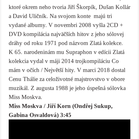
ktoré okrem neho tvoria Jiří Škorpík, Dušan Kollár
a David Uličník. Na svojom konte majú tri
vydané albumy. V novembri 2008 vyšla 2CD +
DVD kompilácia najväčších hitov z jeho sólovej
dráhy od roku 1971 pod názvom Zlatá kolekce.
K 65. narodeninám mu Supraphon v edícii Zlatá
kolekcia vydal v máji 2014 trojkompiláciu Co
mám v očích / Největší hity. V marci 2018 dostal
Cenu Thálie za celoživotné majstrovstvo v obore
muzikál. Z augusta 1988 je jeho úspešná sólovka
Miss Moskva.
Miss Moskva / Jiří Korn (Ondřej Sukup,
Gabina Osvaldová) 3:45