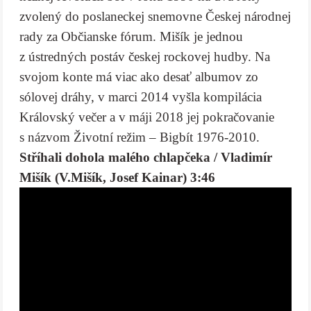
zvolený do poslaneckej snemovne Českej národnej
rady za Občianske fórum. Mišík je jednou
z ústredných postáv českej rockovej hudby. Na
svojom konte má viac ako desať albumov zo
sólovej dráhy, v marci 2014 vyšla kompilácia
Královský večer a v máji 2018 jej pokračovanie
s názvom Životní režim – Bigbít 1976-2010.
Stříhali dohola malého chlapčeka / Vladimír
Mišík (V.Mišík, Josef Kainar) 3:46