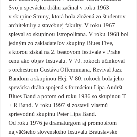
Svoju spevácku dráhu začínal v roku 1963
v skupine Struny, ktorá bola zložená zo študentov
architektúry a stavebnej fakulty. V roku 1967
spieval so skupinou Istropolitana. V roku 1968 bol
jedným zo zakladateľov skupiny Blues Five,
s ktorou získal na 2. beatovom festivale v Prahe
cenu ako objav festivalu. V 70. rokoch účinkoval
s orchestrom Gustáva Offermmana, Revival Jazz
Bandom a skupinou Hej. V 80. rokoch bola jeho
spevácka dráha spojená s formáciou Lipa-Andršt
Blues Band a potom od roku 1986 so skupinou T
+ R Band. V roku 1997 si zostavil vlastnú
sprievodnú skupinu Peter Lipa Band.
Od roku 1976 je dramaturgom aj promotérom
najväčšieho slovenského festivalu Bratislavské