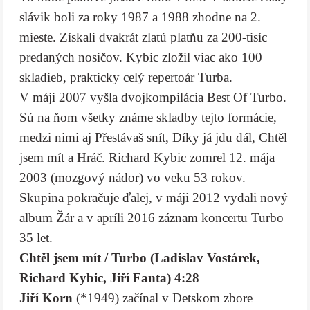
slávik boli za roky 1987 a 1988 zhodne na 2.
mieste. Získali dvakrát zlatú platňu za 200-tisíc
predaných nosičov. Kybic zložil viac ako 100
skladieb, prakticky celý repertoár Turba.
V máji 2007 vyšla dvojkompilácia Best Of Turbo.
Sú na ňom všetky známe skladby tejto formácie,
medzi nimi aj Přestávaš snít, Díky já jdu dál, Chtěl
jsem mít a Hráč. Richard Kybic zomrel 12. mája
2003 (mozgový nádor) vo veku 53 rokov.
Skupina pokračuje ďalej, v máji 2012 vydali nový
album Žár a v apríli 2016 záznam koncertu Turbo
35 let.
Chtěl jsem mít / Turbo (Ladislav Vostárek,
Richard Kybic, Jiří Fanta) 4:28
Jiří Korn
(*1949) začínal v Detskom zbore