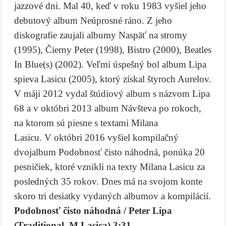
jazzové dni. Mal 40, keď v roku 1983 vyšiel jeho
debutový album Neúprosné ráno. Z jeho
diskografie zaujali albumy Naspäť na stromy
(1995), Čierny Peter (1998), Bistro (2000), Beatles
In Blue(s) (2002). Veľmi úspešný bol album Lipa
spieva Lasicu (2005), ktorý získal štyroch Aurelov.
V máji 2012 vydal štúdiový album s názvom Lipa
68 a v októbri 2013 album Návšteva po rokoch,
na ktorom sú piesne s textami Milana
Lasicu. V októbri 2016 vyšiel kompilačný
dvojalbum Podobnosť čisto náhodná, ponúka 20
pesničiek, ktoré vznikli na texty Milana Lasicu za
posledných 35 rokov. Dnes má na svojom konte
skoro tri desiatky vydaných albumov a kompilácií.
Podobnosť čisto náhodná / Peter Lipa
(Traditional, M.Lasica) 3:31