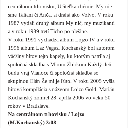
centrálnom trhovisku, Učiteľka chémie, My nie
sme Taliani či Anča, si drahá ako Volvo. V roku
1987 vydali druhý album My nič, my muzikanti
a v roku 1989 tretí Ticho po plešine.
V roku 1991 vychádza album Lojzo IV a v roku
1996 album Laz Vegaz. Kochanský bol autorom
väčšiny hitov tejto kapely, ku ktorým patrila aj
spoločná skladba s Mirom Žbirkom Každý deň
budú vraj Vianoce či spoločná skladba so
skupinou Elán Že mi je ľúto. V roku 2005 vyšla
hitová kompilácia s názvom Lojzo Gold. Marián
Kochanský zomrel 28. apríla 2006 vo veku 50
rokov v Bratislave.
Na centrálnom trhovisku / Lojzo
(M.Kochanský) 3:08