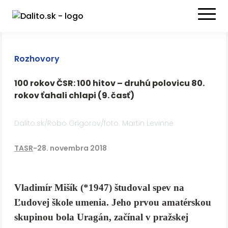
Rozhovory
100 rokov ČSR: 100 hitov – druhú polovicu 80.
rokov ťahali chlapi (9. časť)
Dalito.sk/Robo Grigorov/foto: Martin Levinne
TASR
-
28. novembra 2018
Vladimír Mišík (*1947) študoval spev na
Ľudovej škole umenia. Jeho prvou amatérskou
skupinou bola Uragán, začínal v pražskej