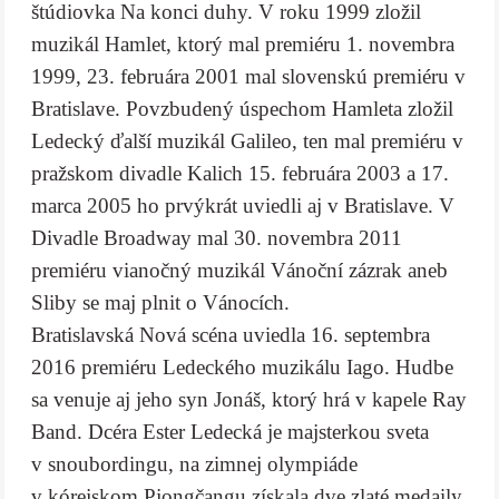
štúdiovka Na konci duhy. V roku 1999 zložil
muzikál Hamlet, ktorý mal premiéru 1. novembra
1999, 23. februára 2001 mal slovenskú premiéru v
Bratislave. Povzbudený úspechom Hamleta zložil
Ledecký ďalší muzikál Galileo, ten mal premiéru v
pražskom divadle Kalich 15. februára 2003 a 17.
marca 2005 ho prvýkrát uviedli aj v Bratislave. V
Divadle Broadway mal 30. novembra 2011
premiéru vianočný muzikál Vánoční zázrak aneb
Sliby se maj plnit o Vánocích.
Bratislavská Nová scéna uviedla 16. septembra
2016 premiéru Ledeckého muzikálu Iago. Hudbe
sa venuje aj jeho syn Jonáš, ktorý hrá v kapele Ray
Band. Dcéra Ester Ledecká je majsterkou sveta
v snoubordingu, na zimnej olympiáde
v kórejskom Pjongčangu získala dve zlaté medaily