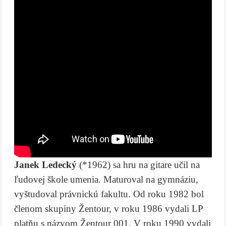
Janek Ledecký
(*1962) sa hru na gitare učil na
ľudovej škole umenia. Maturoval na gymnáziu,
vyštudoval právnickú fakultu. Od roku 1982 bol
členom skupiny Žentour, v roku 1986 vydali LP
platňu s názvom Žentour 001. V roku 1990 vydali