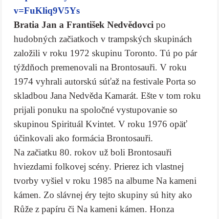
v=FuKliq9V5Ys
Bratia Jan a František Nedvědovci
po
hudobných začiatkoch v trampských skupinách
založili v roku 1972 skupinu Toronto. Tú po pár
týždňoch premenovali na Brontosauři. V roku
1974 vyhrali autorskú súťaž na festivale Porta so
skladbou Jana Nedvěda Kamarát. Ešte v tom roku
prijali ponuku na spoločné vystupovanie so
skupinou Spirituál Kvintet. V roku 1976 opäť
účinkovali ako formácia Brontosauři.
Na začiatku 80. rokov už boli Brontosauři
hviezdami folkovej scény. Prierez ich vlastnej
tvorby vyšiel v roku 1985 na albume Na kameni
kámen. Zo slávnej éry tejto skupiny sú hity ako
Růže z papíru či Na kameni kámen. Honza