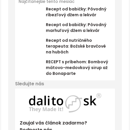
Najčítanejšie tento mesiac
Recept od babičky: Pôvodný
ríbezľový džem a lekvár
Recept od babičky: Pôvodný
marhuľový džem a lekvár
Recept od nutričného
terapeuta: Božské bravčové
na hubách
RECEPT s príbehom: Bombový
mätovo-medovkový sirup až
do Bonaparte
Sledujte nás
Zaujal vás článok zadarmo?
Podporte nás.