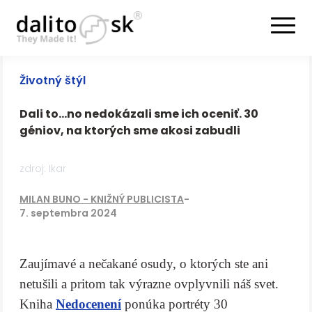
Životný štýl
Dali to…no nedokázali sme ich oceniť. 30
géniov, na ktorých sme akosi zabudli
zdroj: Ikar
MILAN BUNO - KNIŽNÝ PUBLICISTA
-
7. septembra 2024
Zaujímavé a nečakané osudy, o ktorých ste ani
netušili a pritom tak výrazne ovplyvnili náš svet.
Kniha
Nedocenení
ponúka portréty 30