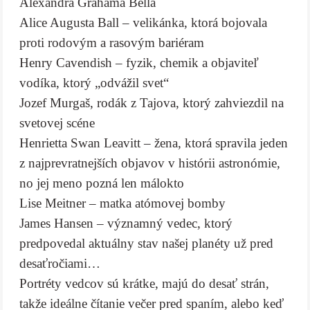
Alexandra Grahama Bella
Alice Augusta Ball – velikánka, ktorá bojovala
proti rodovým a rasovým bariéram
Henry Cavendish – fyzik, chemik a objaviteľ
vodíka, ktorý „odvážil svet“
Jozef Murgaš, rodák z Tajova, ktorý zahviezdil na
svetovej scéne
Henrietta Swan Leavitt – žena, ktorá spravila jeden
z najprevratnejších objavov v histórii astronómie,
no jej meno pozná len málokto
Lise Meitner – matka atómovej bomby
James Hansen – významný vedec, ktorý
predpovedal aktuálny stav našej planéty už pred
desaťročiami…
Portréty vedcov sú krátke, majú do desať strán,
takže ideálne čítanie večer pred spaním, alebo keď