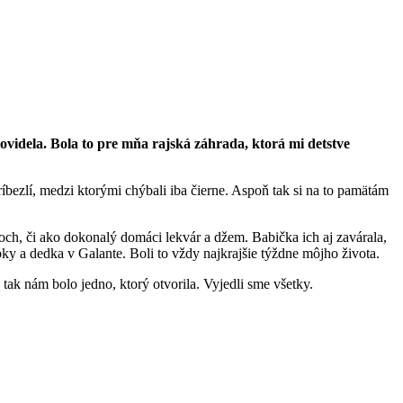
ovidela. Bola to pre mňa rajská záhrada, ktorá mi detstve
bezlí, medzi ktorými chýbali iba čierne. Aspoň tak si na to pamätám
čoch, či ako dokonalý domáci lekvár a džem. Babička ich aj zavárala,
abky a dedka v Galante. Boli to vždy najkrajšie týždne môjho života.
 tak nám bolo jedno, ktorý otvorila. Vyjedli sme všetky.