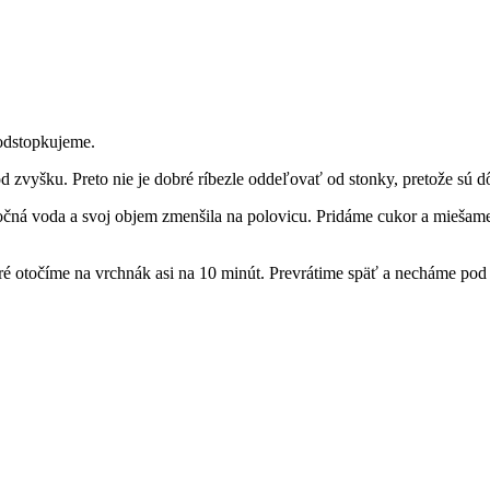
odstopkujeme.
zvyšku. Preto nie je dobré ríbezle oddeľovať od stonky, pretože sú dô
točná voda a svoj objem zmenšila na polovicu. Pridáme cukor a miešame 
ré otočíme na vrchnák asi na 10 minút. Prevrátime späť a necháme pod 