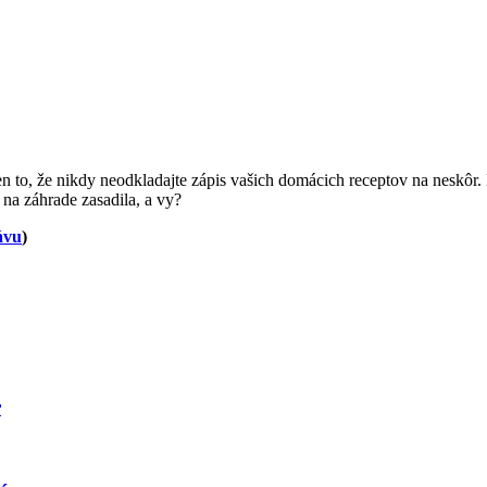
n to, že nikdy neodkladajte zápis vašich domácich receptov na neskôr
 na záhrade zasadila, a vy?
ávu
)
r