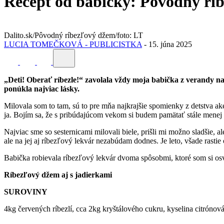
Recept od babičky: Pôvodný ríb
Dalito.sk/Pôvodný ríbezľový džem/foto: LT
LUCIA TOMEČKOVÁ - PUBLICISTKA
-
15. júna 2025
„Deti! Oberať ríbezle!“ zavolala vždy moja babička z verandy na
ponúkla najviac lásky.
Milovala som to tam, sú to pre mňa najkrajšie spomienky z detstva ak
ja. Bojím sa, že s pribúdajúcom vekom si budem pamätať stále mene
Najviac sme so sesternicami milovali biele, prišli mi možno sladšie, 
ale na jej aj ríbezľový lekvár nezabúdam dodnes. Je leto, všade rasti
Babička robievala ríbezľový lekvár dvoma spôsobmi, ktoré som si osvoj
Ríbezľový džem aj s jadierkami
SUROVINY
4kg červených ríbezlí, cca 2kg kryštálového cukru, kyselina citrónov