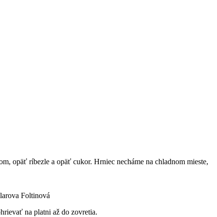
om, opäť ríbezle a opäť cukor. Hrniec necháme na chladnom mieste,
larova Foltinová
ievať na platni až do zovretia.