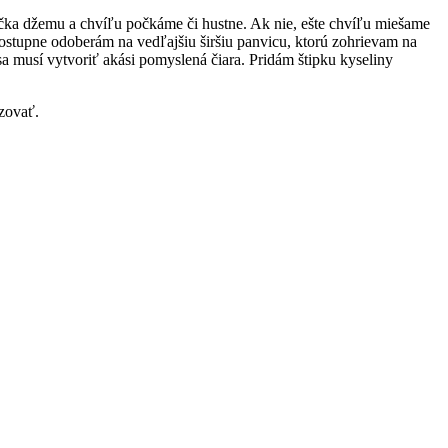
čka džemu a chvíľu počkáme či hustne. Ak nie, ešte chvíľu miešame
ostupne odoberám na vedľajšiu širšiu panvicu, ktorú zohrievam na
 musí vytvoriť akási pomyslená čiara. Pridám štipku kyseliny
izovať.