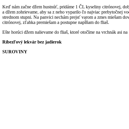
Keď nám začne džem hustnúť, pridáme 1 ČL kyseliny citrónovej, dobr
a džem zohrievame, aby sa z neho vyparilo čo najviac prebytočnej v
strednom stupni. Na panvici nechám prejsť varom a zmes miešam dovt
citrónovej, zľahka premiešam a postupne napĺňam do fliaš.
Ešte horúci džem nalievame do fliaš, ktoré otočíme na vrchnák asi n
Ríbezľový lekvár bez jadierok
SUROVINY