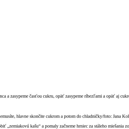
nca a zasypeme časťou cukru, opäť zasypeme ríbezľami a opäť aj cukr
nemusíte, hlavne skončite cukrom a potom do chladničky/foto: Jana Kol
biť „zemiakovú kašu“ a pomaly začneme hrniec za stáleho miešania zohr