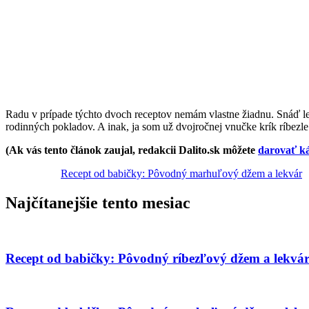
Radu v prípade týchto dvoch receptov nemám vlastne žiadnu. Snáď le
rodinných pokladov. A inak, ja som už dvojročnej vnučke krík ríbezle
(Ak vás tento článok zaujal, redakcii Dalito.sk môžete
darovať k
Recept od babičky: Pôvodný marhuľový džem a lekvár
Najčítanejšie tento mesiac
Recept od babičky: Pôvodný ríbezľový džem a lekvá