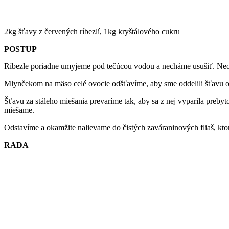
2kg šťavy z červených ríbezlí, 1kg kryštálového cukru
POSTUP
Ríbezle poriadne umyjeme pod tečúcou vodou a necháme usušiť. Ne
Mlynčekom na mäso celé ovocie odšťavíme, aby sme oddelili šťavu od 
Šťavu za stáleho miešania prevaríme tak, aby sa z nej vyparila preby
miešame.
Odstavíme a okamžite nalievame do čistých zaváraninových fliaš, kto
RADA