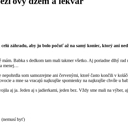
ezľový džem a lekvár
 celú záhradu, aby ju bolo počuť až na samý koniec, ktorý ani ned
é mám. Babka s dedkom tam mali takmer všetko. Aj poriadne dlhý rad rí
j a menej…
ale nepohrdla som samozrejme ani červenými, ktoré často končili v kolá
e ovocie a mne sa vracajú najkrajšie spomienky na najkrajšie chvíle u b
ila aj ja. Jeden aj s jadierkami, jeden bez. Vždy sme mali na výber, aj
á (nemusí byť)