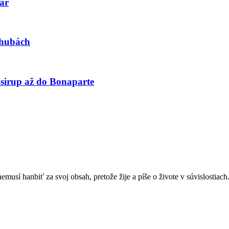
ár
 hubách
irup až do Bonaparte
sí hanbiť za svoj obsah, pretože žije a píše o živote v súvislostiach.