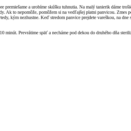
e premiešame a urobíme skúšku tuhnutia. Na malý tanierik dáme troši
ody. Ak to nepomôže, pomôžem si na vedľajšej platni panvicou. Zmes p
edy, kým nezhustne. Keď stredom panvice prejdete vareškou, na dne sa
a 10 minút. Prevrátime späť a necháme pod dekou do druhého dňa steril