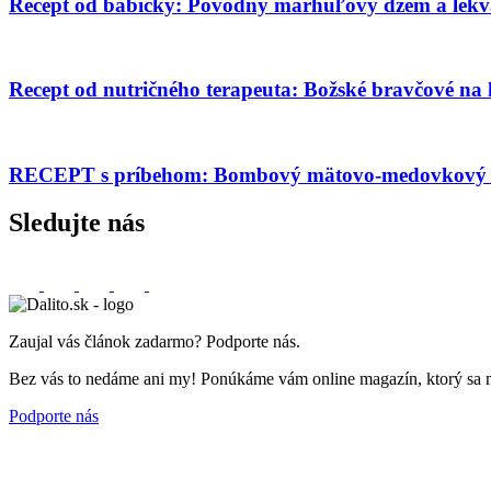
Recept od babičky: Pôvodný marhuľový džem a lekv
Recept od nutričného terapeuta: Božské bravčové na
RECEPT s príbehom: Bombový mätovo-medovkový s
Sledujte nás
Zaujal vás článok zadarmo? Podporte nás.
Bez vás to nedáme ani my! Ponúkáme vám online magazín, ktorý sa nemu
Podporte nás