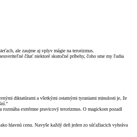
sieťach, ale zaujme aj vplyv mágie na terorizmus.
 neuveriteľné čítať niektoré skutočné príbehy, čoho sme my ľudia
rnými diktatúrami a všetkými ostatnými tyraniami minulosti je, že
šní.“
y, sa rozmáha extrémne pravicový terorizmus. O magickom pozadí
i ako hlavnú cenu. Navyše každý deň jeden zo súťažiacich vyhráva