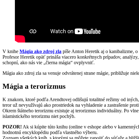
V knihe
Mágia ako zdroj zla
píše Anton Heretik aj o kanibalizme, o 
Profesor Heretik opäť prináša viacero konkrétnych prípadov, analýzy, 
schopní, ako nás vie „čierna mágia“ ovplyvniť.
Mágia ako zdroj zla sa venuje odvrátenej strane mágie, približuje nie
Mágia a terorizmus
K znakom, ktoré podľa Arendtovej odlišujú totalitné režimy od iných,
teror už nevyužívajú ako prostriedok na vyhladenie a zastrašenie proti
Okrem štátneho terorizmu existuje aj terorizmus individuálny. Po vl
islamistického terorizmu niet pochýb.
POZOR!
Ak si kúpite túto knihu (online v eshope alebo v kamennýc
hodnotnú encyklopédiu podľa vlastného výberu.
Zoznam všetkých kníh, s ktorými sa môžete zapojiť do súťaže a bližši