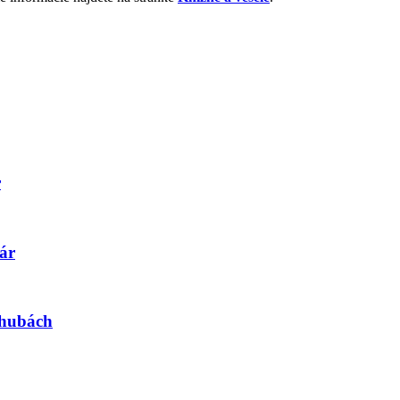
r
ár
 hubách