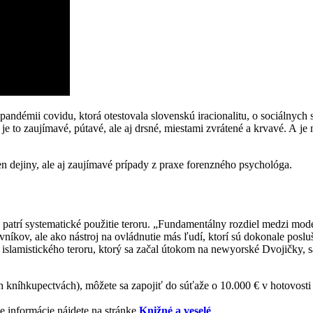
pandémii covidu, ktorá otestovala slovenskú iracionalitu, o sociálnych 
je to zaujímavé, pútavé, ale aj drsné, miestami zvrátené a krvavé. A je
len dejiny, ale aj zaujímavé prípady z praxe forenzného psychológa.
 patrí systematické použitie teroru. „Fundamentálny rozdiel medzi mode
vníkov, ale ako nástroj na ovládnutie más ľudí, ktorí sú dokonale poslu
ne islamistického teroru, ktorý sa začal útokom na newyorské Dvojičk
h kníhkupectvách), môžete sa zapojiť do súťaže o 10.000 € v hotovost
e informácie nájdete na stránke
Knižné a veselé
.