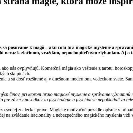
 strana mágie, ktorá môže inšpi
sa posúvame k mágii – akú rolu hrá magické myslenie a správani
vedú neraz k zločinom, vraždám, nepochopiteľným zlyhaniam. Aj o
 a ako nás ovplyvňujú. Komerčná mágia ako veštenie z tarotu, horosko
ľkých skupinách.
enia a sú dosť rozšírené aj v dnešnom modernom, vedeckom svete. Samo
ých činov, pri ktorom hralo magické myslenie a správanie významnú ro
to pre závery posudkov zo psychológie a psychiatrie nepokladali za rel
k zo svojej znaleckej praxe. Magické motivačné pozadie opisuje v príp
dej na zvládanie iracionality a nebezpečného magického myslenia vidí 