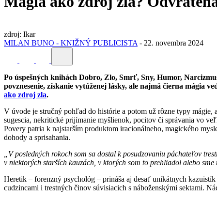
Mágia ako zdroj zla? Odvrátená
zdroj: Ikar
MILAN BUNO - KNIŽNÝ PUBLICISTA
-
22. novembra 2024
Po úspešných knihách Dobro, Zlo, Smrť, Sny, Humor, Narcizmus 
povznesenie, získanie vytúženej lásky, ale najmä čierna mágia 
ako zdroj zla
.
V úvode je stručný pohľad do histórie a potom už rôzne typy mágie,
sugescia, nekritické prijímanie myšlienok, pocitov či správania vo ve
Povery patria k najstarším produktom iracionálneho, magického mysl
dohody a sprisahania.
„V posledných rokoch som sa dostal k posudzovaniu páchateľov trestn
v niektorých starších kauzách, v ktorých som to prehliadol alebo sme 
Heretik – forenzný psychológ – prináša aj desať unikátnych kazuistí
cudzincami i trestných činov súvisiacich s náboženskými sektami. Ná