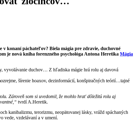
rovať zločincov…
e v konaní páchateľov? Biela mágia pre zdravie, duchovné
 tom je nová kniha forenzného psychológa Antona Heretika
Mágia
py, vyvolávanie duchov… Z hľadiska mágie hrá rolu aj davová
zrejme, šírenie hoaxov, dezinformácií, konšpiračných teórií…tajné
lu. Zároveň som si uvedomil, že mohlo hrať dôležitú rolu aj
evantné,“
tvrdí A.Heretik.
adoch kanibalizmu, terorizmu, neopätovanej lásky, vrážd spáchaných
vo vede, vzdelávaní a v umení.