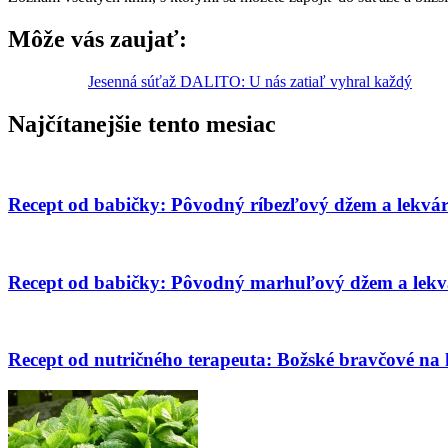
Môže vás zaujať:
Jesenná súťaž DALITO: U nás zatiaľ vyhral každý
Najčítanejšie tento mesiac
Recept od babičky: Pôvodný ríbezľový džem a lekvá
Recept od babičky: Pôvodný marhuľový džem a lekv
Recept od nutričného terapeuta: Božské bravčové na