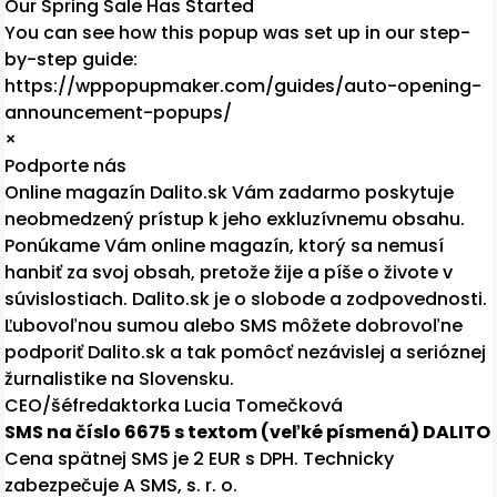
Our Spring Sale Has Started
You can see how this popup was set up in our step-
by-step guide:
https://wppopupmaker.com/guides/auto-opening-
announcement-popups/
×
Podporte nás
Online magazín Dalito.sk Vám zadarmo poskytuje
neobmedzený prístup k jeho exkluzívnemu obsahu.
Ponúkame Vám online magazín, ktorý sa nemusí
hanbiť za svoj obsah, pretože žije a píše o živote v
súvislostiach. Dalito.sk je o slobode a zodpovednosti.
Ľubovoľnou sumou alebo SMS môžete dobrovoľne
podporiť Dalito.sk a tak pomôcť nezávislej a serióznej
žurnalistike na Slovensku.
CEO/šéfredaktorka Lucia Tomečková
SMS na číslo 6675 s textom (veľké písmená) DALITO
Cena spätnej SMS je 2 EUR s DPH. Technicky
zabezpečuje A SMS, s. r. o.