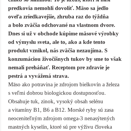
predkovia nemohli dovoliť. Mäso sa jedlo
oveľa zriedkavejšie, zhruba raz do týždňa
a bolo zväčša odchované na vlastnom dvore.
Dnes si už v obchode kúpime mäsové výrobky
od výmyslu sveta, ale to, ako a kde tento
produkt vznikol, nás zväčša nezaujíma. S
konzumáciou živočíšnych tukov by sme to však
nemali preháňať. Receptom pre zdravie je
pestrá a vyvážená strava.
Mäso ako potravina je zdrojom bielkovín a železa
s veľmi dobrou biologickou dostupnosťou.
Obsahuje tuk, zinok, vysoký obsah selénu
a vitamíny B1, B6 a B12. Morské ryby sú zasa
neoceniteľným zdrojom omega-3 nenasýtených
mastných kyselín, ktoré sú pre výživu človeka