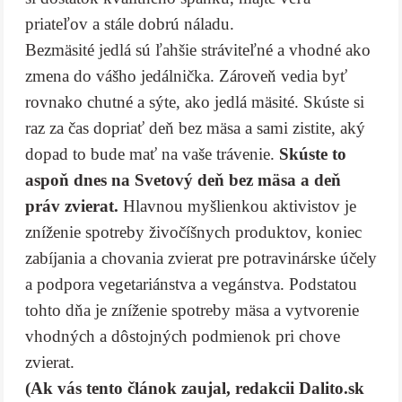
priateľov a stále dobrú náladu.
Bezmäsité jedlá sú ľahšie stráviteľné a vhodné ako
zmena do vášho jedálnička. Zároveň vedia byť
rovnako chutné a sýte, ako jedlá mäsité. Skúste si
raz za čas dopriať deň bez mäsa a sami zistite, aký
dopad to bude mať na vaše trávenie.
Skúste to
aspoň dnes na Svetový deň bez mäsa a deň
práv zvierat.
Hlavnou myšlienkou aktivistov je
zníženie spotreby živočíšnych produktov, koniec
zabíjania a chovania zvierat pre potravinárske účely
a podpora vegetariánstva a vegánstva. Podstatou
tohto dňa je zníženie spotreby mäsa a vytvorenie
vhodných a dôstojných podmienok pri chove
zvierat.
(Ak vás tento článok zaujal, redakcii Dalito.sk