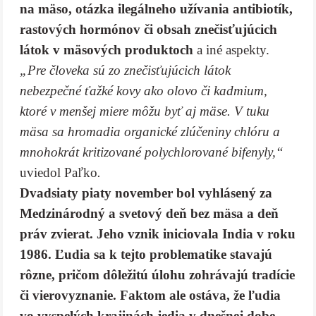
na mäso, otázka ilegálneho užívania antibiotík,
rastových hormónov či obsah znečisťujúcich
látok v mäsových produktoch
a iné aspekty.
„Pre človeka sú zo znečisťujúcich látok
nebezpečné ťažké kovy ako olovo či kadmium,
ktoré v menšej miere môžu byť aj mäse. V tuku
mäsa sa hromadia organické zlúčeniny chlóru a
mnohokrát kritizované polychlorované bifenyly,“
uviedol Paľko
.
Dvadsiaty piaty november bol vyhlásený za
Medzinárodný a svetový deň bez mäsa a deň
práv zvierat. Jeho vznik iniciovala India v roku
1986. Ľudia sa k tejto problematike stavajú
rôzne, pričom dôležitú úlohu zohrávajú tradície
či vierovyznanie. Faktom ale ostáva, že ľudia
vo vyspelých krajinách jedia v dnešnej dobe