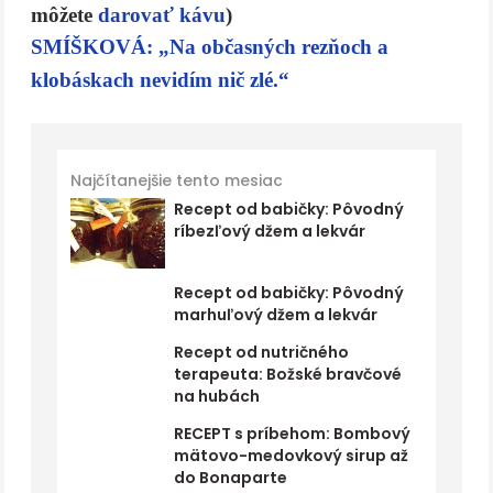
môžete
darovať kávu
)
SMÍŠKOVÁ: „Na občasných rezňoch a
klobáskach nevidím nič zlé.“
Najčítanejšie tento mesiac
Recept od babičky: Pôvodný
ríbezľový džem a lekvár
Recept od babičky: Pôvodný
marhuľový džem a lekvár
Recept od nutričného
terapeuta: Božské bravčové
na hubách
RECEPT s príbehom: Bombový
mätovo-medovkový sirup až
do Bonaparte