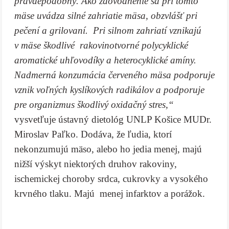
pravdepodobný. Ako zdôvodnenie sa pri tomto
mäse uvádza silné zahriatie mäsa, obzvlášť pri
pečení a grilovaní. Pri silnom zahriatí vznikajú
v mäse škodlivé rakovinotvorné polycyklické
aromatické uhľovodíky a heterocyklické amíny.
Nadmerná konzumácia červeného mäsa podporuje
vznik voľných kyslíkových radikálov a podporuje
pre organizmus škodlivý oxidačný stres,“
vysvetľuje ústavný dietológ UNLP Košice MUDr.
Miroslav Paľko. Dodáva, že ľudia, ktorí
nekonzumujú mäso, alebo ho jedia menej, majú
nižší výskyt niektorých druhov rakoviny,
ischemickej choroby srdca, cukrovky a vysokého
krvného tlaku. Majú menej infarktov a porážok.