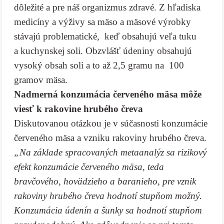
dôležité a pre náš organizmus zdravé. Z hľadiska
medicíny a výživy sa mäso a mäsové výrobky
stávajú problematické, keď obsahujú veľa tuku
a kuchynskej soli. Obzvlášť údeniny obsahujú
vysoký obsah soli a to až 2,5 gramu na 100
gramov mäsa.
Nadmerná konzumácia červeného mäsa môže
viesť k rakovine hrubého čreva
Diskutovanou otázkou je v súčasnosti konzumácie
červeného mäsa a vzniku rakoviny hrubého čreva.
„Na základe spracovaných metaanalýz sa rizikový
efekt konzumácie červeného mäsa, teda
bravčového, hovädzieho a baranieho, pre vznik
rakoviny hrubého čreva hodnotí stupňom možný.
Konzumácia údenín a šunky sa hodnotí stupňom