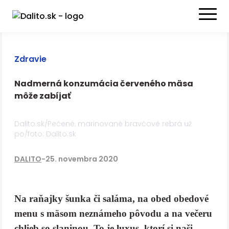
Zdravie
Nadmerná konzumácia červeného mäsa
môže zabíjať
Dalito.sk/Pečené, marinované bravčové rebrá už
po/foto: Dalito.sk
DALITO
-
25. novembra 2020
Na raňajky šunka či saláma, na obed obedové
menu s mäsom neznámeho pôvodu a na večeru
chlieb so slaninou. To je luxus, ktorí si naši