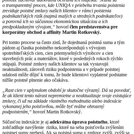
o transparentný proces, kde UNIQA v priebehu trvania poistenia
zreviduje poistné zmluvy našich klientov v rámci poistenia
podnikateľských rizík (najmä malých a stredných podnikateľov)
a porovná ich so súčasnou ekonomickou situáciou a ich
predpokladaným vývojom,“
hovorí
člen predstavenstva pre
korporátny obchod a affinity Martin Rotkovský.
Pri tomto procese sa často zistí, že dojednaná poistná suma a tým
pádom aj čiastka poistného nekorešpondujú s vývojom
spotrebiteľských cien, cien priemyselných výrobcov a cien
stavebných prác a materiálov, ktoré v posledných rokoch rýchlo
stúpajú. Poistné zmluvy našich klientov sa tak vystavujú
neaktuálnosti, zároveň riziku podpoistenia a v prípade poistnej
udalosti môže dôjsť k tomu, že bude klientovi vyplatené podstatne
nižšie poistné plnenie ako očakáva.
„Rast cien v uplynulom období je skutočne výrazný. Dá sa povedať,
že ak klient tento nárast nepremietne a neaktualizuje svoje existujúce
zmluvy, či už na základe vlastného rozhodnutia alebo indexácie
vykonanej jeho poisťovňou
,
môže byť reálne ohrozený
podpoistením,“
hovorí Martin Rotkovský.
Súčasťou indexácie je aj
adekvátna úprava poistného
, ktoré
zohľadňuje navýšenie rizika, ktoré na seba poisťovňa zvýšením
poistnej sumy preberá. Ak sa poistná suma v zmluve zvýši, zvýši sa