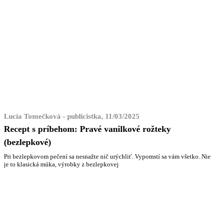
Lucia Tomečková - publicistka, 11/03/2025
Recept s príbehom: Pravé vanilkové rožteky
(bezlepkové)
Pri bezlepkovom pečení sa nesnažte nič urýchliť. Vypomstí sa vám všetko. Nie
je to klasická múka, výrobky z bezlepkovej