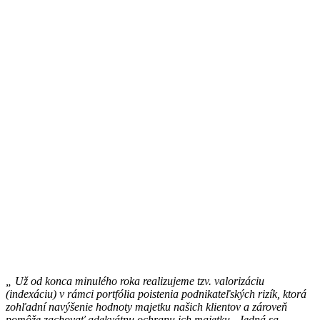
„ Už od konca minulého roka realizujeme tzv. valorizáciu
(indexáciu) v rámci portfólia poistenia podnikateľských rizík, ktorá
zohľadní navýšenie hodnoty majetku našich klientov a zároveň
pomôže zachovať adekvátnu ochranu ich majetku. Jedná sa