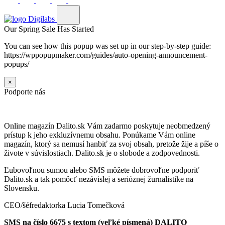
Our Spring Sale Has Started
You can see how this popup was set up in our step-by-step guide:
https://wppopupmaker.com/guides/auto-opening-announcement-
popups/
×
Podporte nás
Online magazín Dalito.sk Vám zadarmo poskytuje neobmedzený
prístup k jeho exkluzívnemu obsahu. Ponúkame Vám online
magazín, ktorý sa nemusí hanbiť za svoj obsah, pretože žije a píše o
živote v súvislostiach. Dalito.sk je o slobode a zodpovednosti.
Ľubovoľnou sumou alebo SMS môžete dobrovoľne podporiť
Dalito.sk a tak pomôcť nezávislej a serióznej žurnalistike na
Slovensku.
CEO/šéfredaktorka Lucia Tomečková
SMS na číslo 6675 s textom (veľké písmená) DALITO