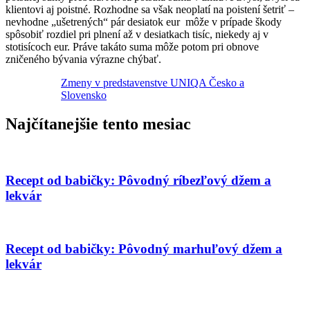
klientovi aj poistné. Rozhodne sa však neoplatí na poistení šetriť –
nevhodne „ušetrených“ pár desiatok eur môže v prípade škody
spôsobiť rozdiel pri plnení až v desiatkach tisíc, niekedy aj v
stotisícoch eur. Práve takáto suma môže potom pri obnove
zničeného bývania výrazne chýbať.
Zmeny v predstavenstve UNIQA Česko a
Slovensko
Najčítanejšie tento mesiac
Recept od babičky: Pôvodný ríbezľový džem a
lekvár
Recept od babičky: Pôvodný marhuľový džem a
lekvár