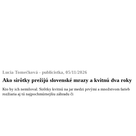
Lucia Tomečková - publicistka, 05/11/2026
Ako sirôtky prežijú slovenské mrazy a kvitnú dva roky
Kto by ich nemiloval. Sirôtky kvitnú na jar medzi prvými a množstvom farieb
rozžiaria aj tú najpochmúrnejšiu záhradu či