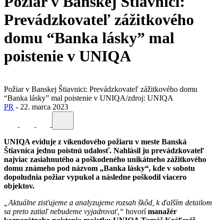
Požiar v Banskej Štiavnici:
Prevádzkovateľ zážitkového
domu “Banka lásky” mal
poistenie v UNIQA
Požiar v Banskej Štiavnici: Prevádzkovateľ zážitkového domu
“Banka lásky” mal poistenie v UNIQA/zdroj: UNIQA
PR
-
22. marca 2023
UNIQA eviduje z víkendového požiaru v meste Banská
Štiavnica jednu poistnú udalosť. Nahlásil ju prevádzkovateľ
najviac zasiahnutého a poškodeného unikátneho zážitkového
domu známeho pod názvom „Banka lásky“, kde v sobotu
dopoludnia požiar vypukol a následne poškodil viacero
objektov.
„Aktuálne zisťujeme a analyzujeme rozsah škôd, k ďalším detailom
sa preto zatiaľ nebudeme vyjadrovať,“
hovorí
manažér