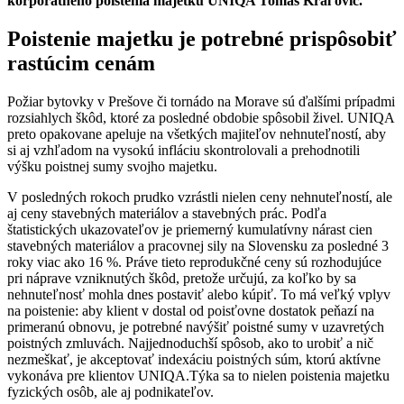
korporátneho poistenia majetku UNIQA Tomáš Kráľovič.
Poistenie majetku je potrebné prispôsobiť
rastúcim cenám
Požiar bytovky v Prešove či tornádo na Morave sú ďalšími prípadmi
rozsiahlych škôd, ktoré za posledné obdobie spôsobil živel. UNIQA
preto opakovane apeluje na všetkých majiteľov nehnuteľností, aby
si aj vzhľadom na vysokú infláciu skontrolovali a prehodnotili
výšku poistnej sumy svojho majetku.
V posledných rokoch prudko vzrástli nielen ceny nehnuteľností, ale
aj ceny stavebných materiálov a stavebných prác. Podľa
štatistických ukazovateľov je priemerný kumulatívny nárast cien
stavebných materiálov a pracovnej sily na Slovensku za posledné 3
roky viac ako 16 %. Práve tieto reprodukčné ceny sú rozhodujúce
pri náprave vzniknutých škôd, pretože určujú, za koľko by sa
nehnuteľnosť mohla dnes postaviť alebo kúpiť. To má veľký vplyv
na poistenie: aby klient v dostal od poisťovne dostatok peňazí na
primeranú obnovu, je potrebné navýšiť poistné sumy v uzavretých
poistných zmluvách. Najjednoduchší spôsob, ako to urobiť a nič
nezmeškať, je akceptovať indexáciu poistných súm, ktorú aktívne
vykonáva pre klientov UNIQA.Týka sa to nielen poistenia majetku
fyzických osôb, ale aj podnikateľov.