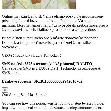
Online magazín Dalito.sk Vám zadarmo poskytuje neobmedzený
prístup k jeho exkluzívnemu obsahu. Ponúkame Vám online
magazín, ktorý sa nemusí hanbiť za svoj obsah, pretože žije a píše o
živote v súvislostiach. Dalito.sk je o slobode a zodpovednosti.
Ľubovoľnou sumou alebo SMS môžete dobrovoľne podporiť
Dalito.sk a tak pomôcť nezávislej a serióznej žurnalistike na
Slovensku.
CEO/šéfredaktorka Lucia Tomečková
SMS na číslo 6675 s textom (veľké písmená) DALITO
Cena spätnej SMS je 2 EUR s DPH. Technicky zabezpečuje A
SMS, s. r. o.
Bankové spojenie: SK1811000000002942010762
×
Our Spring Sale Has Started
You can see how this popup was set up in our step-by-step guide:
https://wppopupmaker.com/guides/auto-opening-announcement-