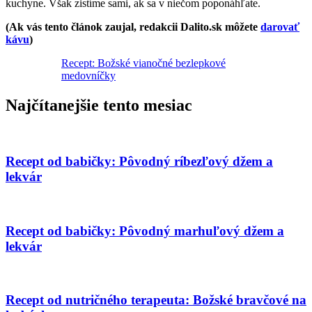
kuchyne. Však zistíme sami, ak sa v niečom poponáhľate.
(Ak vás tento článok zaujal, redakcii Dalito.sk môžete
darovať
kávu
)
Recept: Božské vianočné bezlepkové
medovníčky
Najčítanejšie tento mesiac
Recept od babičky: Pôvodný ríbezľový džem a
lekvár
Recept od babičky: Pôvodný marhuľový džem a
lekvár
Recept od nutričného terapeuta: Božské bravčové na