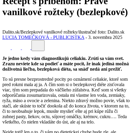
Recept s príbehom: Pravé
vanilkové rožteky (bezlepkové)
Dalito.sk/Bezlepkové vanilkové rožteky/ilustračné foto: Dalito.sk
LUCIA TOMEČKOVÁ - PUBLICISTKA
-
3. novembra 2025
Je jedno kedy vám diagnostikujú celiakiu. Zrúti sa vám svet.
Zrazu neviete kde sa podieť a máte pocit, že inak jediná možná
doživotná liečba, bezlepková diéta, sa snáď nedá ani prežiť.
To sú presne bezprostredné pocity po oznámení celiakie, ktoré som
pred rokmi mala aj ja. A čím som si o bezlepkovej diéte zisťovala
viac, tým som prepadala do väčšieho zúfalstva. Keď som si všetky
odporúčania zosumarizovala, ostala mi vlastne len voda, zemiaky,
ryža, mäso a ovocie a zelenina. Niekto zdravý možno povie, však to
stačí, ale skúste to točiť dookola až do konca života, v ktorom na to,
či to neobsahuje lepok, musíte myslieť ešte aj pri kúpe rúžu či
zubnej pasty, liekov, octu, sójovej omáčky, krémov, cukru…. Teda
všetkého, čo nielen vkladáte do úst, ale aj na telo.
Nejde totiž len o to, či vám po dietetickej chybe bude zle, ale