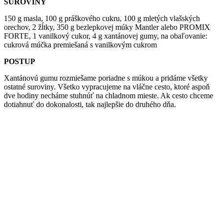
SUROVINY
150 g masla, 100 g práškového cukru, 100 g mletých vlašských
orechov, 2 žĺtky, 350 g bezlepkovej múky Mantler alebo PROMIX
FORTE, 1 vanilkový cukor, 4 g xantánovej gumy, na obaľovanie:
cukrová múčka premiešaná s vanilkovým cukrom
POSTUP
Xantánovú gumu rozmiešame poriadne s múkou a pridáme všetky
ostatné suroviny. Všetko vypracujeme na vláčne cesto, ktoré aspoň
dve hodiny necháme stuhnúť na chladnom mieste. Ak cesto chceme
dotiahnuť do dokonalosti, tak najlepšie do druhého dňa.