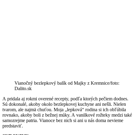
Vianočný bezlepkový balík od Majky z Kremnice/foto:
Dalito.sk
A pridala aj rokmi overené recepty, podľa ktorých pečiem dodnes.
Sú dokonalé, akoby okolo bezlepkovej kuchyne ani nešli. Nielen
tvarom, ale najmä chuťou. Moja „lepková“ rodina si ich obľúbila
rovnako, akoby boli z bežnej múky. A vanilkové rožteky medzi také
samozrejme patria. Vianoce bez nich si ani u nás doma nevieme
predstaviť.