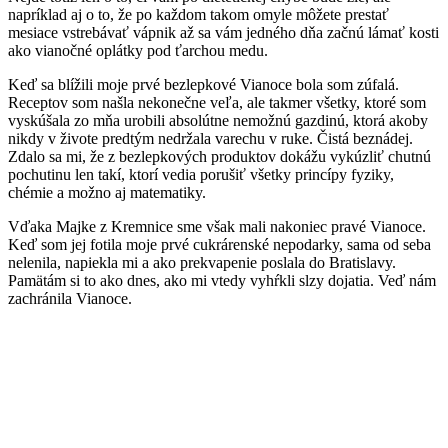
napríklad aj o to, že po každom takom omyle môžete prestať
mesiace vstrebávať vápnik až sa vám jedného dňa začnú lámať kosti
ako vianočné oplátky pod ťarchou medu.
Keď sa blížili moje prvé bezlepkové Vianoce bola som zúfalá.
Receptov som našla nekonečne veľa, ale takmer všetky, ktoré som
vyskúšala zo mňa urobili absolútne nemožnú gazdinú, ktorá akoby
nikdy v živote predtým nedržala varechu v ruke. Čistá beznádej.
Zdalo sa mi, že z bezlepkových produktov dokážu vykúzliť chutnú
pochutinu len takí, ktorí vedia porušiť všetky princípy fyziky,
chémie a možno aj matematiky.
Vďaka Majke z Kremnice sme však mali nakoniec pravé Vianoce.
Keď som jej fotila moje prvé cukrárenské nepodarky, sama od seba
nelenila, napiekla mi a ako prekvapenie poslala do Bratislavy.
Pamätám si to ako dnes, ako mi vtedy vyhŕkli slzy dojatia. Veď nám
zachránila Vianoce.