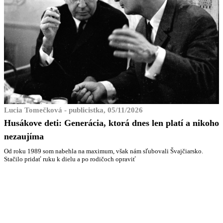
Lucia Tomečková - publicistka, 05/11/2026
Husákove deti: Generácia, ktorá dnes len platí a nikoho
nezaujíma
Od roku 1989 som nabehla na maximum, však nám sľubovali Švajčiarsko.
Stačilo pridať ruku k dielu a po rodičoch opraviť