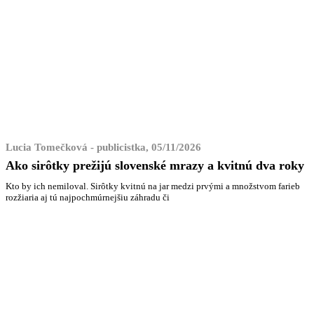
Lucia Tomečková - publicistka, 05/11/2026
Ako sirôtky prežijú slovenské mrazy a kvitnú dva roky
Kto by ich nemiloval. Sirôtky kvitnú na jar medzi prvými a množstvom farieb
rozžiaria aj tú najpochmúrnejšiu záhradu či