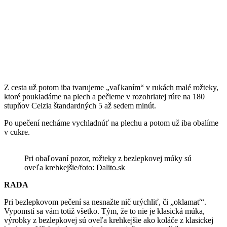
Z cesta už potom iba tvarujeme „vaľkaním“ v rukách malé rožteky,
ktoré poukladáme na plech a pečieme v rozohriatej rúre na 180
stupňov Celzia štandardných 5 až sedem minút.
Po upečení necháme vychladnúť na plechu a potom už iba obalíme
v cukre.
Pri obaľovaní pozor, rožteky z bezlepkovej múky sú
oveľa krehkejšie/foto: Dalito.sk
RADA
Pri bezlepkovom pečení sa nesnažte nič urýchliť, či „oklamať“.
Vypomstí sa vám totiž všetko. Tým, že to nie je klasická múka,
výrobky z bezlepkovej sú oveľa krehkejšie ako koláče z klasickej