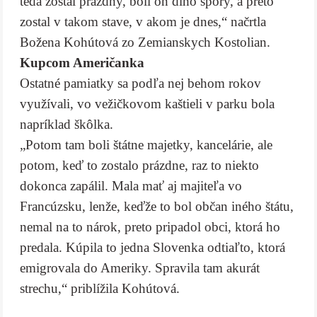
teda zostal prázdny, boli oň dlho spory, a preto
zostal v takom stave, v akom je dnes,“ načrtla
Božena Kohútová zo Zemianskych Kostolian.
Kupcom Američanka
Ostatné pamiatky sa podľa nej behom rokov
využívali, vo vežičkovom kaštieli v parku bola
napríklad škôlka.
„Potom tam boli štátne majetky, kancelárie, ale
potom, keď to zostalo prázdne, raz to niekto
dokonca zapálil. Mala mať aj majiteľa vo
Francúzsku, lenže, keďže to bol občan iného štátu,
nemal na to nárok, preto pripadol obci, ktorá ho
predala. Kúpila to jedna Slovenka odtiaľto, ktorá
emigrovala do Ameriky. Spravila tam akurát
strechu,“ priblížila Kohútová.