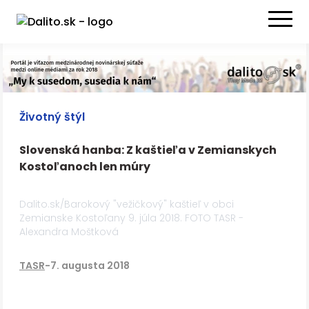
Životný štýl
Slovenská hanba: Z kaštieľa v Zemianskych
Kostoľanoch len múry
Dalito.sk/Barokový "vežičkový" kaštieľ v obci
Zemianske Kostoľany 9. júla 2018. FOTO TASR -
Alexandra Moštková
TASR
-
7. augusta 2018