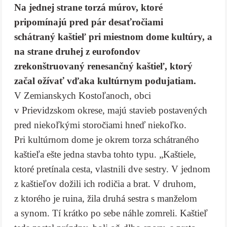
Na jednej strane torzá múrov, ktoré
pripomínajú pred pár desaťročiami
schátraný kaštieľ pri miestnom dome kultúry, a
na strane druhej z eurofondov
zrekonštruovaný renesančný kaštieľ, ktorý
začal ožívať vďaka kultúrnym podujatiam.
V Zemianskych Kostoľanoch, obci
v Prievidzskom okrese, majú stavieb postavených
pred niekoľkými storočiami hneď niekoľko.
Pri kultúrnom dome je okrem torza schátraného
kaštieľa ešte jedna stavba tohto typu. „Kaštiele,
ktoré pretínala cesta, vlastnili dve sestry. V jednom
z kaštieľov dožili ich rodičia a brat. V druhom,
z ktorého je ruina, žila druhá sestra s manželom
a synom. Tí krátko po sebe náhle zomreli. Kaštieľ