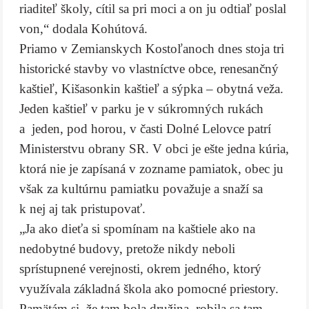
riaditeľ školy, cítil sa pri moci a on ju odtiaľ poslal
von,“ dodala Kohútová.
Priamo v Zemianskych Kostoľanoch dnes stoja tri
historické stavby vo vlastníctve obce, renesančný
kaštieľ, Kišasonkin kaštieľ a sýpka – obytná veža.
Jeden kaštieľ v parku je v súkromných rukách
a jeden, pod horou, v časti Dolné Lelovce patrí
Ministerstvu obrany SR. V obci je ešte jedna kúria,
ktorá nie je zapísaná v zozname pamiatok, obec ju
však za kultúrnu pamiatku považuje a snaží sa
k nej aj tak pristupovať.
„Ja ako dieťa si spomínam na kaštiele ako na
nedobytné budovy, pretože nikdy neboli
sprístupnené verejnosti, okrem jedného, ktorý
využívala základná škola ako pomocné priestory.
Pamätám si, že tam bola družina, robila sa tam