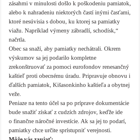
zásahmi v minulosti došlo k poškodeniu pamiatok,
alebo k nahradeniu niektorých častí inými časťami,
ktoré nesúvisia s dobou, ku ktorej sa pamiatky
viažu. Napríklad výmeny zábradlí, schodísk,“
načrtla.
Obec sa snaží, aby pamiatky nechátrali. Okrem
výskumov sa jej podarilo kompletne
zrekonštruovať za pomoci eurofondov renesančný
kaštieľ proti obecnému úradu. Pripravuje obnovu i
ďalších pamiatok, Kišasonkinho kaštieľa a obytnej
veže.
Peniaze na tento účel sa po príprave dokumentácie
bude snažiť získať z cudzích zdrojov, keďže ide
o finančne náročné investície. Ak sa jej to podarí,
pamiatky chce určite sprístupniť verejnosti.
Môže vás zaujať: