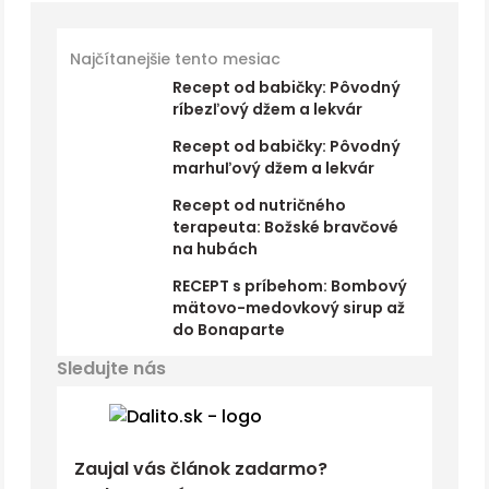
Najčítanejšie tento mesiac
Recept od babičky: Pôvodný
ríbezľový džem a lekvár
Recept od babičky: Pôvodný
marhuľový džem a lekvár
Recept od nutričného
terapeuta: Božské bravčové
na hubách
RECEPT s príbehom: Bombový
mätovo-medovkový sirup až
do Bonaparte
Sledujte nás
Zaujal vás článok zadarmo?