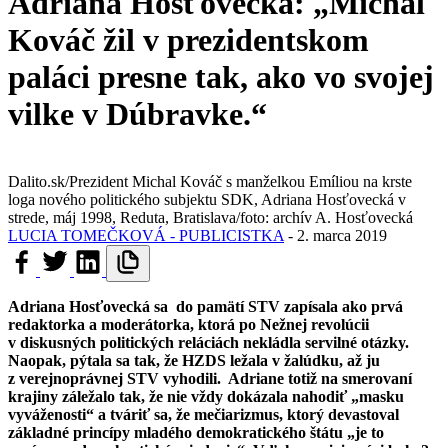
Adriana Hosťovecká: „Michal
Kováč žil v prezidentskom
paláci presne tak, ako vo svojej
vilke v Dúbravke.“
Dalito.sk/Prezident Michal Kováč s manželkou Emíliou na krste
loga nového politického subjektu SDK, Adriana Hosťovecká v
strede, máj 1998, Reduta, Bratislava/foto: archív A. Hosťovecká
LUCIA TOMEČKOVÁ - PUBLICISTKA
-
2. marca 2019
Adriana Hosťovecká sa do pamätí STV zapísala ako prvá
redaktorka a moderátorka, ktorá po Nežnej revolúcii
v diskusných politických reláciách nekládla servilné otázky.
Naopak, pýtala sa tak, že HZDS ležala v žalúdku, až ju
z verejnoprávnej STV vyhodili. Adriane totiž na smerovaní
krajiny záležalo tak, že nie vždy dokázala nahodiť „masku
vyváženosti“ a tváriť sa, že mečiarizmus, ktorý devastoval
základné princípy mladého demokratického štátu „je to