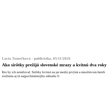
Lucia Tomečková - publicistka, 05/11/2026
Ako sirôtky prežijú slovenské mrazy a kvitnú dva roky
Kto by ich nemiloval. Sirôtky kvitnú na jar medzi prvými a množstvom farieb
rozžiaria aj tú najpochmúrnejšiu záhradu či