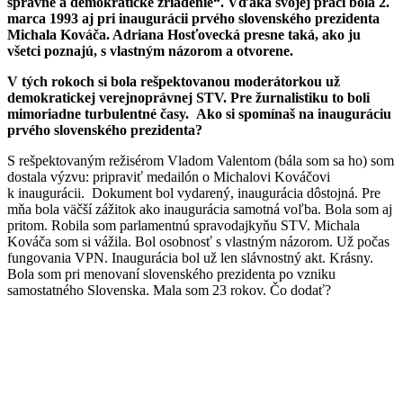
správne a demokratické zriadenie“. Vďaka svojej práci bola 2.
marca 1993 aj pri inaugurácii prvého slovenského prezidenta
Michala Kováča. Adriana Hosťovecká presne taká, ako ju
všetci poznajú, s vlastným názorom a otvorene.
V tých rokoch si bola rešpektovanou moderátorkou už
demokratickej verejnoprávnej STV. Pre žurnalistiku to boli
mimoriadne turbulentné časy. Ako si spomínaš na inauguráciu
prvého slovenského prezidenta?
S rešpektovaným režisérom Vladom Valentom (bála som sa ho) som
dostala výzvu: pripraviť medailón o Michalovi Kováčovi
k inaugurácii. Dokument bol vydarený, inaugurácia dôstojná. Pre
mňa bola väčší zážitok ako inaugurácia samotná voľba. Bola som aj
pritom. Robila som parlamentnú spravodajkyňu STV. Michala
Kováča som si vážila. Bol osobnosť s vlastným názorom. Už počas
fungovania VPN. Inaugurácia bol už len slávnostný akt. Krásny.
Bola som pri menovaní slovenského prezidenta po vzniku
samostatného Slovenska. Mala som 23 rokov. Čo dodať?