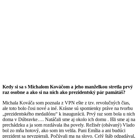
Kedy si sa s Michalom Kováčom a jeho manželkou stretla prvý
raz osobne a ako si na nich ako prezidentský pár pamätáš?
Michala Kováča som poznala z VPN ešte z tzv. revolučných čias,
ale toto bolo čosi nové a iné. Krásne sú spomienky práve na tvorbu
„prezidentského medailónu“ k inaugurácii. Prvý raz som bola u nich
doma v Dúbravke…. Natáčali sme aj okolo ich domu . Išli sme aj na
prechádzku a ja som rozdávala iba povely. Režisér (obávaný) Vlado
bol zo mňa hotový, ako som im velila. Pani Emília a ani budúci
prezident sa nevzpierali. Počúvali ma na slovo. Celý štáb odpadával,