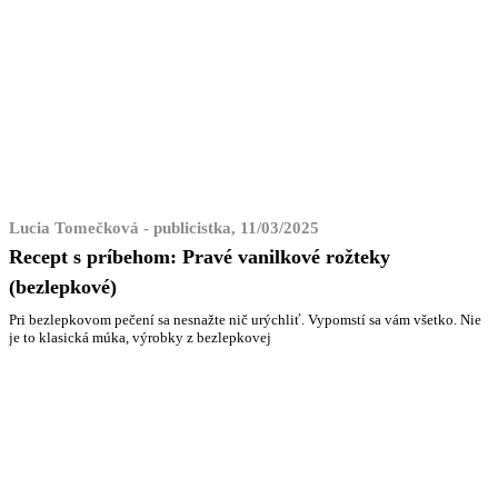
Lucia Tomečková - publicistka, 11/03/2025
Recept s príbehom: Pravé vanilkové rožteky
(bezlepkové)
Pri bezlepkovom pečení sa nesnažte nič urýchliť. Vypomstí sa vám všetko. Nie
je to klasická múka, výrobky z bezlepkovej