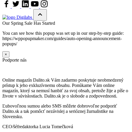
Our Spring Sale Has Started
You can see how this popup was set up in our step-by-step guide:
https://wppopupmaker.com/guides/auto-opening-announcement-
popups/
×
Podporte nás
Online magazín Dalito.sk Vám zadarmo poskytuje neobmedzený
prístup k jeho exkluzívnemu obsahu. Ponúkame Vám online
magazín, ktorý sa nemusí hanbiť za svoj obsah, pretože žije a píše o
živote v súvislostiach. Dalito.sk je o slobode a zodpovednosti.
Ľubovoľnou sumou alebo SMS môžete dobrovoľne podporiť
Dalito.sk a tak pomôcť nezávislej a serióznej žurnalistike na
Slovensku.
CEO/šéfredaktorka Lucia Tomečková