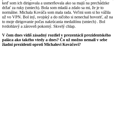
keď som ich dirigovala a usmerňovala ako sa majú na prechádzke
držať za ruky (smiech). Bola som mladá a zdalo sa mi, že je to
normálne. Michala Kováča som mala rada. Veľmi som si ho vážila
už vo VPN. Bol iný, svojský a do ničoho si nenechal hovoriť, až na
to moje dirigovanie počas nakrúcania medailónu (smiech) . Bol
tvrdohlavý a zároveň pokorný. Skvelý chlap.
V čom dnes vidíš zásadný rozdiel v prezentácii prezidentského
paláca ako takého vtedy a dnes? Čo už možno nemali v sebe
žiadni prezidenti oproti Michalovi Kováčovi?