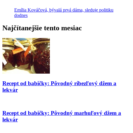
Emília Kováčová, bývalá prvá dáma, sleduje politiku
dodnes
Najčítanejšie tento mesiac
Recept od babičky: Pôvodný ríbezľový džem a
lekvár
Recept od babičky: Pôvodný marhuľový džem a
lekvár