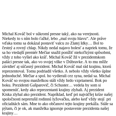
Michal Kováč bol v súkromí presne taký, ako na verejnosti.
Niekedy to s ním bolo ťažké, lebo „mal svoju hlavu“. Ale práve
vďaka tomu sa dokázal postaviť valcu zo Zlatej Idky… Bol to
čestný a rovný chlap. Nikdy nedal najavo bolesť a napriek tomu, že
sa ho vtedajší premiér Mečiar snažil ponížiť niekoľkými spôsobmi,
vždy z toho vyšiel ako kráľ. Michal Kováč žil v prezidentskom
paláci presne tak, ako vo svojej vilke v Dúbravke. A to mu môže
závidieť aj súčasný prezident. Michal Kováč mal rád krajinu, ktorú
reprezentoval. Tomu podriadil všetko. A nebolo vždy všetko úplne
jednoduché. Mečiar a spol. ho vydierali cez syna, nedal sa. Michal
Kováč so svojou manželkou stáli vždy hrdo vzpriamení. Bok po
boku. Prezidenti Gašparovič, či Schuster… vedela by som si
spomenúť, kedy ako reprezentanti krajiny zlyhali. Aj prezident
Kiska zlyhal ako prezident. Napríklad, keď pri najväčšej kríze našej
spoločnosti neprerušil rodinnú lyžovačku, alebo keď vždy stojí pri
oficialitách sám. Mne to ako občanovi tejto krajiny prekáža. Stále sa
pýtam, či je ok, ak manželka ignoruje postavenie prezidenta našej
krajiny…