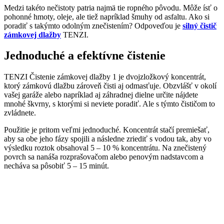
Medzi takéto nečistoty patria najmä tie ropného pôvodu. Môže ísť o
pohonné hmoty, oleje, ale tiež napríklad šmuhy od asfaltu. Ako si
poradiť s takýmto odolným znečistením? Odpoveďou je
silný čistič
zámkovej dlažby
TENZI.
Jednoduché a efektívne čistenie
TENZI Čistenie zámkovej dlažby 1 je dvojzložkový koncentrát,
ktorý zámkovú dlažbu zároveň čisti aj odmasťuje. Obzvlášť v okolí
vašej garáže alebo napríklad aj záhradnej dielne určite nájdete
mnohé škvrny, s ktorými si neviete poradiť. Ale s týmto čističom to
zvládnete.
Použitie je pritom veľmi jednoduché. Koncentrát stačí premiešať,
aby sa obe jeho fázy spojili a následne zriediť s vodou tak, aby vo
výsledku roztok obsahoval 5 – 10 % koncentrátu. Na znečistený
povrch sa nanáša rozprašovačom alebo penovým nadstavcom a
necháva sa pôsobiť 5 – 15 minút.