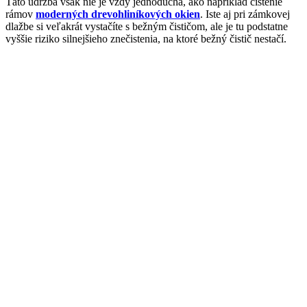
Táto údržba však nie je vždy jednoduchá, ako napríklad čistenie
rámov
moderných drevohliníkových okien
. Iste aj pri zámkovej
dlažbe si veľakrát vystačíte s bežným čističom, ale je tu podstatne
vyššie riziko silnejšieho znečistenia, na ktoré bežný čistič nestačí.