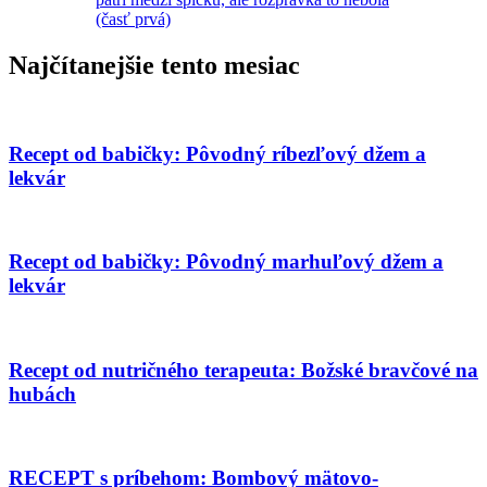
(časť prvá)
Najčítanejšie tento mesiac
Recept od babičky: Pôvodný ríbezľový džem a
lekvár
Recept od babičky: Pôvodný marhuľový džem a
lekvár
Recept od nutričného terapeuta: Božské bravčové na
hubách
RECEPT s príbehom: Bombový mätovo-