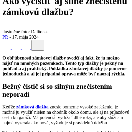
Ako vyčistiť aj silne znečistenú
zámkovú dlažbu?
ilustračné foto: Dalito.sk
PR
-
17. mája 2024
O obľúbenosti zámkovej dlažby svedčí aj fakt, že ju možno
nájsť na mnohých pozemkoch. Tento typ dlažby je pekný na
pohľad a aj praktický. Pokládka zámkovej dlažby je pomerne
jednoduchá a aj jej prípadná oprava môže byť naozaj rýchla.
Bežný čistič si so silným znečistením
neporadí
Keďže
zámková dlažba
znesie pomerne vysoké zaťaženie, je
možné ju využiť nielen na chodník okolo domu, ale aj na príjazdovú
cestu ku garáži. Má potenciál vydržať dlhé roky, ale aby slúžila a
najmä vyzerala ako nová, vyžaduje si pravidelnú údržbu.