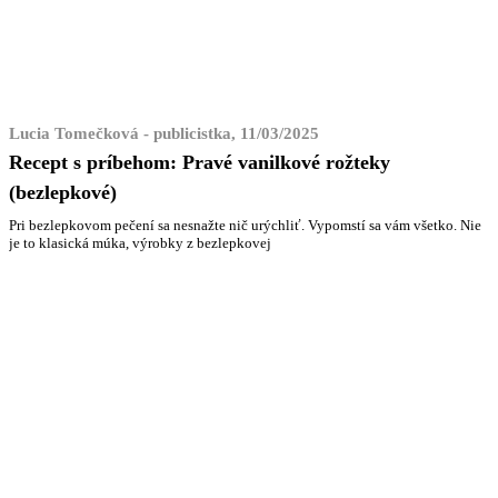
Lucia Tomečková - publicistka, 11/03/2025
Recept s príbehom: Pravé vanilkové rožteky
(bezlepkové)
Pri bezlepkovom pečení sa nesnažte nič urýchliť. Vypomstí sa vám všetko. Nie
je to klasická múka, výrobky z bezlepkovej