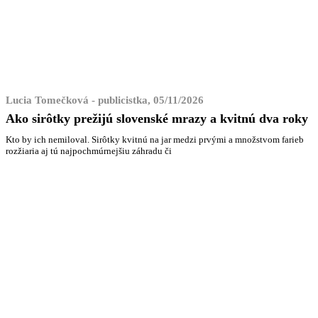
Lucia Tomečková - publicistka, 05/11/2026
Ako sirôtky prežijú slovenské mrazy a kvitnú dva roky
Kto by ich nemiloval. Sirôtky kvitnú na jar medzi prvými a množstvom farieb
rozžiaria aj tú najpochmúrnejšiu záhradu či