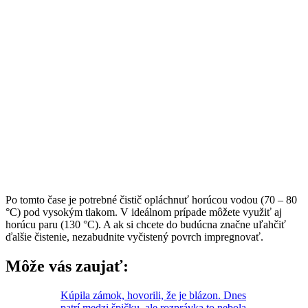
Po tomto čase je potrebné čistič opláchnuť horúcou vodou (70 – 80
°C) pod vysokým tlakom. V ideálnom prípade môžete využiť aj
horúcu paru (130 °C). A ak si chcete do budúcna značne uľahčiť
ďalšie čistenie, nezabudnite vyčistený povrch impregnovať.
Môže vás zaujať:
Kúpila zámok, hovorili, že je blázon. Dnes
patrí medzi špičku, ale rozprávka to nebola