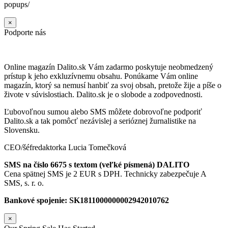
popups/
×
Podporte nás
Online magazín Dalito.sk Vám zadarmo poskytuje neobmedzený
prístup k jeho exkluzívnemu obsahu. Ponúkame Vám online
magazín, ktorý sa nemusí hanbiť za svoj obsah, pretože žije a píše o
živote v súvislostiach. Dalito.sk je o slobode a zodpovednosti.
Ľubovoľnou sumou alebo SMS môžete dobrovoľne podporiť
Dalito.sk a tak pomôcť nezávislej a serióznej žurnalistike na
Slovensku.
CEO/šéfredaktorka Lucia Tomečková
SMS na číslo 6675 s textom (veľké písmená) DALITO
Cena spätnej SMS je 2 EUR s DPH. Technicky zabezpečuje A
SMS, s. r. o.
Bankové spojenie: SK1811000000002942010762
×