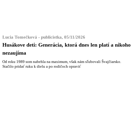
Lucia Tomečková - publicistka, 05/11/2026
Husákove deti: Generácia, ktorá dnes len platí a nikoho
nezaujíma
Od roku 1989 som nabehla na maximum, však nám sľubovali Švajčiarsko.
Stačilo pridať ruku k dielu a po rodičoch opraviť