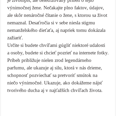
je životopis, ale beletrizovaný príbeh o tejto
výnimočnej žene. Nečakajte plno faktov, údajov,
ale skôr nenáročné čítanie o žene, s ktorou sa život
nemaznal. Desaťročia si v sebe niesla stigmu
nemanželského dieťaťa, aj napriek tomu dokázala
zažiariť.
Určite si budete chvíľami gúgliť niektoré udalosti
a osoby, budete si chcieť pozrieť na internete fotky.
Príbeh približuje nielen zrod legendárneho
parfumu, ale ukazuje aj silu, ktorá v nás drieme,
schopnosť pozviechať sa pretvoriť smútok na
niečo výnimočné. Ukazuje, ako dokážeme nájsť
tvorivého ducha aj v najťažších chvíľach života.