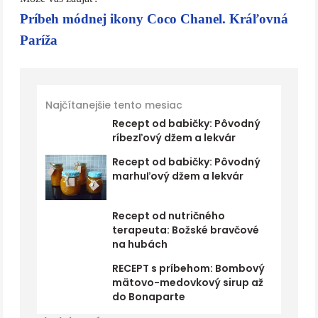
Príbeh módnej ikony Coco Chanel. Kráľovná
Paríža
Najčítanejšie tento mesiac
Recept od babičky: Pôvodný
ríbezľový džem a lekvár
Recept od babičky: Pôvodný
marhuľový džem a lekvár
Recept od nutričného
terapeuta: Božské bravčové
na hubách
RECEPT s príbehom: Bombový
mätovo-medovkový sirup až
do Bonaparte