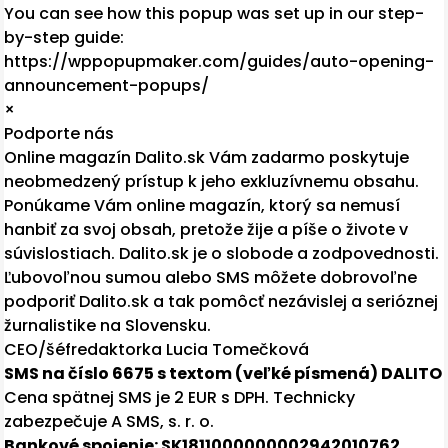
You can see how this popup was set up in our step-
by-step guide:
https://wppopupmaker.com/guides/auto-opening-
announcement-popups/
×
Podporte nás
Online magazín Dalito.sk Vám zadarmo poskytuje
neobmedzený prístup k jeho exkluzívnemu obsahu.
Ponúkame Vám online magazín, ktorý sa nemusí
hanbiť za svoj obsah, pretože žije a píše o živote v
súvislostiach. Dalito.sk je o slobode a zodpovednosti.
Ľubovoľnou sumou alebo SMS môžete dobrovoľne
podporiť Dalito.sk a tak pomôcť nezávislej a serióznej
žurnalistike na Slovensku.
CEO/šéfredaktorka Lucia Tomečková
SMS na číslo 6675 s textom (veľké písmená) DALITO
Cena spätnej SMS je 2 EUR s DPH. Technicky
zabezpečuje A SMS, s. r. o.
Bankové spojenie: SK1811000000002942010762