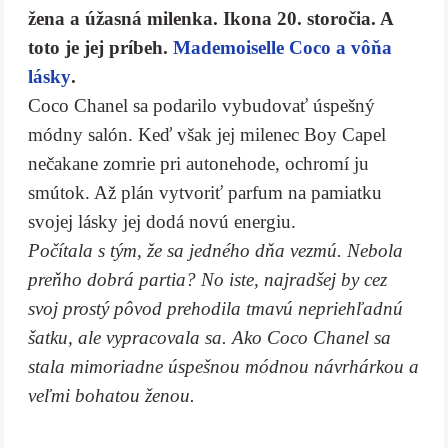
žena a úžasná milenka. Ikona 20. storočia. A
toto je jej príbeh.
Mademoiselle Coco a vôňa
lásky
.
Coco Chanel sa podarilo vybudovať úspešný
módny salón. Keď však jej milenec Boy Capel
nečakane zomrie pri autonehode, ochromí ju
smútok. Až plán vytvoriť parfum na pamiatku
svojej lásky jej dodá novú energiu.
Počítala s tým, že sa jedného dňa vezmú. Nebola
preňho dobrá partia? No iste, najradšej by cez
svoj prostý pôvod prehodila tmavú nepriehľadnú
šatku, ale vypracovala sa. Ako Coco Chanel sa
stala mimoriadne úspešnou módnou návrhárkou a
veľmi bohatou ženou.