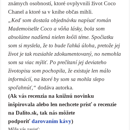
známych osobností, ktoré ovplyvnili život Coco
Chanel a ktoré sa v knihe občas mihli.
„Keď som dostala objednávku napísať román
Mademoiselle Coco a vôňa lásky, bola som
absolútne nadšená nielen kvôli téme. Spočiatku
som si myslela, že to bude ľahká úloha, pretože jej
život je tak rozsiahle zdokumentovaný, no nemohla
som sa viac mýliť. Po prečítaní jej deviateho
životopisu som pochopila, že existuje len málo
informácií, na ktoré by som sa mohla slepo
spoľahnúť,“
dodáva autorka.
(Ak vás recenzia na knižnú novinku
inšpirovala alebo len nechcete prísť o recenzie
na Dalito.sk, tak nás môžete
podporiť
darovaním kávy
)
Môže vás zaujať: