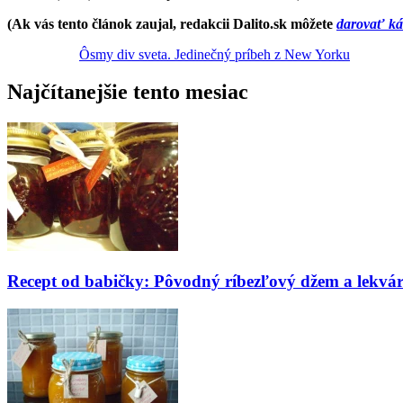
(A
k vás tento článok zaujal, redakcii Dalito.sk môžete
darovať k
Ôsmy div sveta. Jedinečný príbeh z New Yorku
Najčítanejšie tento mesiac
Recept od babičky: Pôvodný ríbezľový džem a lekvá