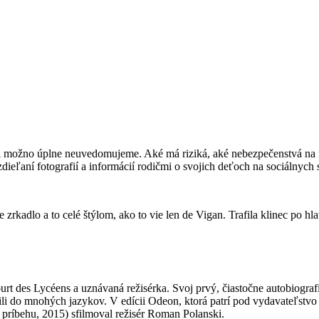
rú si možno úplne neuvedomujeme. Aké má riziká, aké nebezpečenstvá na
eľaní fotografií a informácií rodičmi o svojich deťoch na sociálnych s
 zrkadlo a to celé štýlom, ako to vie len de Vigan. Trafila klinec po 
 des Lycéens a uznávaná režisérka. Svoj prvý, čiastočne autobiografic
li do mnohých jazykov. V edícii Odeon, ktorá patrí pod vydavateľstvo
príbehu, 2015) sfilmoval režisér Roman Polanski.