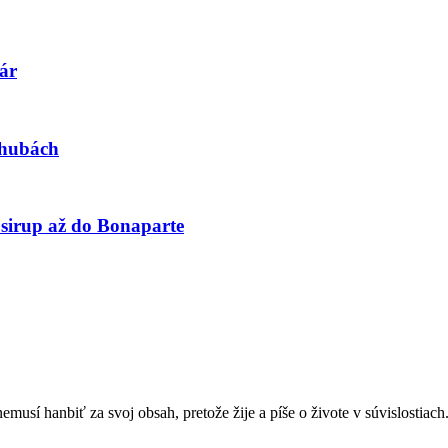
ár
 hubách
irup až do Bonaparte
sí hanbiť za svoj obsah, pretože žije a píše o živote v súvislostiach.