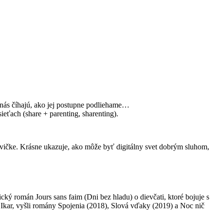
 nás číhajú, ako jej postupne podliehame…
ieťach (share + parenting, sharenting).
hlavičke. Krásne ukazuje, ako môže byť digitálny svet dobrým sluhom,
ký román Jours sans faim (Dni bez hladu) o dievčati, ktoré bojuje s
 Ikar, vyšli romány Spojenia (2018), Slová vďaky (2019) a Noc nič