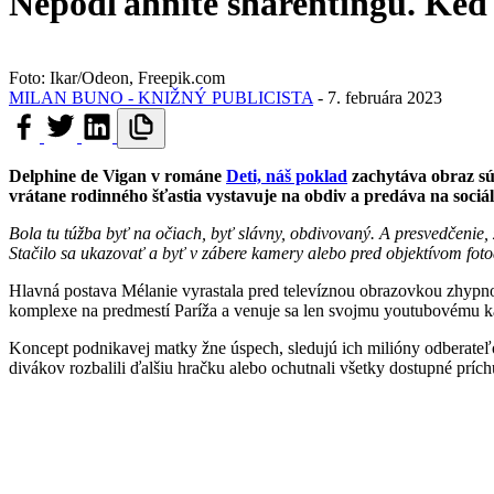
Nepodľahnite sharentingu. Keď 
Foto: Ikar/Odeon, Freepik.com
MILAN BUNO - KNIŽNÝ PUBLICISTA
-
7. februára 2023
Delphine de Vigan v románe
Deti, náš poklad
zachytáva obraz súč
vrátane rodinného šťastia vystavuje na obdiv a predáva na sociá
Bola tu túžba byť na očiach, byť slávny, obdivovaný. A presvedčenie, ž
Stačilo sa ukazovať a byť v zábere kamery alebo pred objektívom fot
Hlavná postava Mélanie vyrastala pred televíznou obrazovkou zhypn
komplexe na predmestí Paríža a venuje sa len svojmu youtubovému k
Koncept podnikavej matky žne úspech, sledujú ich milióny odberateľ
divákov rozbalili ďalšiu hračku alebo ochutnali všetky dostupné prí