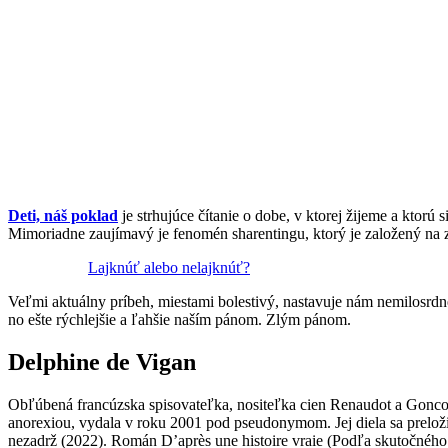
Deti, náš poklad
je strhujúce čítanie o dobe, v ktorej žijeme a kto
Mimoriadne zaujímavý je fenomén sharentingu, ktorý je založený na zdi
Lajknúť alebo nelajknúť?
Veľmi aktuálny príbeh, miestami bolestivý, nastavuje nám nemilosrdne
no ešte rýchlejšie a ľahšie naším pánom. Zlým pánom.
Delphine de Vigan
Obľúbená francúzska spisovateľka, nositeľka cien Renaudot a Goncourt
anorexiou, vydala v roku 2001 pod pseudonymom. Jej diela sa preloži
nezadrž (2022). Román Dʼaprès une histoire vraie (Podľa skutočného 