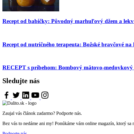
Recept od babičky: Pôvodný marhuľový džem a lekv
Recept od nutričného terapeuta: Božské bravčové na
RECEPT s príbehom: Bombový mätovo-medovkový s
Sledujte nás
Zaujal vás článok zadarmo? Podporte nás.
Bez vás to nedáme ani my! Ponúkáme vám online magazín, ktorý sa nemu
Podporte nás