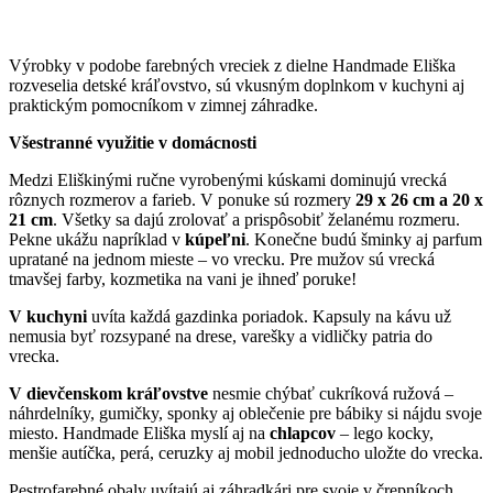
Výrobky v podobe farebných vreciek z dielne Handmade Eliška
rozveselia detské kráľovstvo, sú vkusným doplnkom v kuchyni aj
praktickým pomocníkom v zimnej záhradke.
Všestranné využitie v domácnosti
Medzi Eliškinými ručne vyrobenými kúskami dominujú vrecká
rôznych rozmerov a farieb. V ponuke sú rozmery
29 x 26 cm a 20 x
21 cm
. Všetky sa dajú zrolovať a prispôsobiť želanému rozmeru.
Pekne ukážu napríklad v
kúpeľni
. Konečne budú šminky aj parfum
upratané na jednom mieste – vo vrecku. Pre mužov sú vrecká
tmavšej farby, kozmetika na vani je ihneď poruke!
V kuchyni
uvíta každá gazdinka poriadok. Kapsuly na kávu už
nemusia byť rozsypané na drese, varešky a vidličky patria do
vrecka.
V dievčenskom kráľovstve
nesmie chýbať cukríková ružová –
náhrdelníky, gumičky, sponky aj oblečenie pre bábiky si nájdu svoje
miesto. Handmade Eliška myslí aj na
chlapcov
– lego kocky,
menšie autíčka, perá, ceruzky aj mobil jednoducho uložte do vrecka.
Pestrofarebné obaly uvítajú aj záhradkári pre svoje v črepníkoch