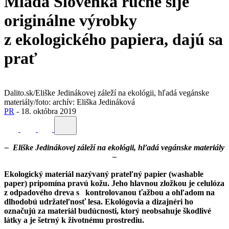
Mladá Slovenka ručne šije
originálne výrobky
z ekologického papiera, dajú sa
prať
Dalito.sk/Eliške Jedinákovej záleží na ekológii, hľadá vegánske
materiály/foto: archív: Eliška Jedináková
PR
-
18. októbra 2019
– Eliške Jedinákovej záleží na ekológii, hľadá vegánske materiály
–
Ekologický materiál nazývaný prateľný papier (washable
paper) pripomína pravú kožu. Jeho hlavnou zložkou je celulóza
z odpadového dreva s kontrolovanou ťažbou a ohľadom na
dlhodobú udržateľnosť lesa. Ekológovia a dizajnéri ho
označujú za materiál budúcnosti, ktorý neobsahuje škodlivé
látky a je šetrný k životnému prostrediu.