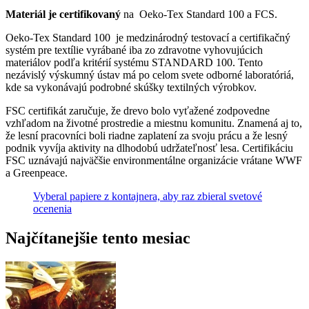
Materiál je certifikovaný
na Oeko-Tex Standard 100 a FCS.
Oeko-Tex Standard 100 je medzinárodný testovací a certifikačný
systém pre textílie vyrábané iba zo zdravotne vyhovujúcich
materiálov podľa kritérií systému STANDARD 100. Tento
nezávislý výskumný ústav má po celom svete odborné laboratóriá,
kde sa vykonávajú podrobné skúšky textilných výrobkov.
FSC certifikát zaručuje, že drevo bolo vyťažené zodpovedne
vzhľadom na životné prostredie a miestnu komunitu. Znamená aj to,
že lesní pracovníci boli riadne zaplatení za svoju prácu a že lesný
podnik vyvíja aktivity na dlhodobú udržateľnosť lesa. Certifikáciu
FSC uznávajú najväčšie environmentálne organizácie vrátane WWF
a Greenpeace.
Vyberal papiere z kontajnera, aby raz zbieral svetové
ocenenia
Najčítanejšie tento mesiac