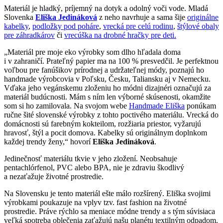
Materiál je hladký, príjemný na dotyk a odolný voči vode. Mladá
Slovenka
Eliška Jedináková
z neho navrhuje a sama šije
originálne
kabelky
,
podložky pod poháre
,
vrecká pre celú rodinu
,
štýlové obaly
pre záhradkárov
či
vrecúška na drobné hračky pre deti.
„Materiál pre moje eko výrobky som dlho hľadala doma
i v zahraničí. Prateľný papier ma na 100 % presvedčil. Je perfektnou
voľbou pre fanúšikov prírodnej a udržateľnej módy, poznajú ho
handmade výrobcovia v Poľsku, Česku, Taliansku aj v Nemecku.
Vďaka jeho vegánskemu zloženiu ho módni dizajnéri označujú za
materiál budúcnosti. Mám s ním len výborné skúsenosti, okamžite
som si ho zamilovala. Na svojom webe
Handmade Eliška
ponúkam
ručne šité slovenské výrobky z tohto poctivého materiálu. Vrecká do
domácnosti sú farebným kokteilom, rozžiaria priestor, vyžarujú
hravosť, štýl a pocit domova. Kabelky sú originálnym doplnkom
každej trendy ženy,“ hovorí
Eliška Jedináková
.
Jedinečnosť materiálu tkvie v jeho zložení. Neobsahuje
pentachlórfenol, PVC alebo BPA, nie je zdraviu škodlivý
a nezaťažuje životné prostredie.
Na Slovensku je tento materiál ešte málo rozšírený. Eliška svojimi
výrobkami poukazuje na vplyv tzv. fast fashion na životné
prostredie. Práve rýchlo sa meniace módne trendy a s tým súvisiaca
veľká spotreba oblečenia zaťažujú našu planétu textilným odpadom.