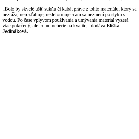
„Bolo by skvelé ušiť sukňu či kabát práve z tohto materiálu, ktorý sa
nezráža, nerozťahuje, nedeformuje a ani sa nezmení po styku s
vodou. Po čase vplyvom používania a umývania materiál vyzerá
viac pokrčený, ale to mu neberie na kvalite,“ dodáva
Eliška
Jedináková
.