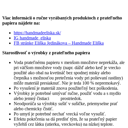
Viac informácií o ručne vyrábaných produktoch z prateľného
papiera nájdete na:
https://handmadeeliska.sk/
IG handmade_eliska
FB stránke Eliška Jedinákova – Handmade Eliška
Starostlivosť o výrobky z prateľného papiera
Voda prateľnému papieru v menšom množstve neprekáža, ale
pri väčšom množstve vody (napr. dážď alebo keď je vrecko
použité ako obal na kvetináč bez spodnej misky alebo
črepníka s možnosťou pretečenia vody pri polievaní rastliny)
môže materiál presiaknuť. Nie je teda 100 % nepremokavý.
Po vysušení je materiál znova použiteľný bez poškodenia.
Výrobky je potrebné umývať ručne, použiť vodu a s mydlo
alebo jemný čistiaci prostriedok.
Neodporúča sa výrobky sušiť v sušičke, priemyselne prať
alebo chemicky čistiť.
Po umytí je potrebné nechať vrecká voľne vysušiť.
Efektu pokrčenia sa dá predísť tým, že sa prateľný papier
vyžehlí cez látku (utierku, vreckovku) na nízkej teplote.