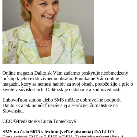
Online magazín Dalito.sk Vám zadarmo poskytuje neobmedzený
prístup k jeho exkluzívnemu obsahu. Ponúkame Vám online
magazín, ktorý sa nemusí hanbiť za svoj obsah, pretože žije a píše o
živote v súvislostiach. Dalito.sk je o slobode a zodpovednosti.
Ľubovoľnou sumou alebo SMS môžete dobrovoľne podporiť
Dalito.sk a tak pomôcť nezávislej a serióznej žurnalistike na
Slovensku.
CEO/šéfredaktorka Lucia Tomečková
SMS na číslo 6675 s textom (veľké písmená) DALITO