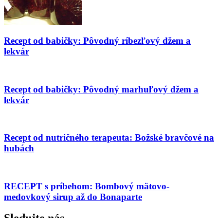
Recept od babičky: Pôvodný ríbezľový džem a
lekvár
Recept od babičky: Pôvodný marhuľový džem a
lekvár
Recept od nutričného terapeuta: Božské bravčové na
hubách
RECEPT s príbehom: Bombový mätovo-
medovkový sirup až do Bonaparte