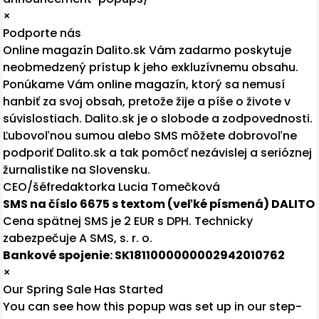
×
Podporte nás
Online magazín Dalito.sk Vám zadarmo poskytuje
neobmedzený prístup k jeho exkluzívnemu obsahu.
Ponúkame Vám online magazín, ktorý sa nemusí
hanbiť za svoj obsah, pretože žije a píše o živote v
súvislostiach. Dalito.sk je o slobode a zodpovednosti.
Ľubovoľnou sumou alebo SMS môžete dobrovoľne
podporiť Dalito.sk a tak pomôcť nezávislej a serióznej
žurnalistike na Slovensku.
CEO/šéfredaktorka Lucia Tomečková
SMS na číslo 6675 s textom (veľké písmená) DALITO
Cena spätnej SMS je 2 EUR s DPH. Technicky
zabezpečuje A SMS, s. r. o.
Bankové spojenie: SK1811000000002942010762
×
Our Spring Sale Has Started
You can see how this popup was set up in our step-