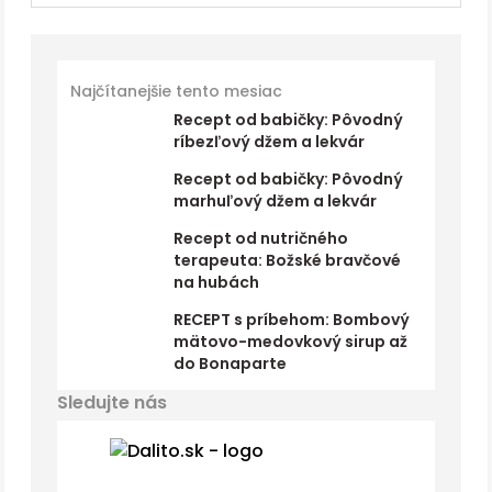
Najčítanejšie tento mesiac
Recept od babičky: Pôvodný
ríbezľový džem a lekvár
Recept od babičky: Pôvodný
marhuľový džem a lekvár
Recept od nutričného
terapeuta: Božské bravčové
na hubách
RECEPT s príbehom: Bombový
mätovo-medovkový sirup až
do Bonaparte
Sledujte nás