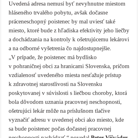
Uvedená adresa nemusí byť nevyhnutne miestom
hláseného trvalého pobytu, avšak dočasne
práceneschopný poistenec by mal uviesť také
miesto, ktoré bude z hľadiska efektivity jeho liečby
a dochádzania na kontroly k ošetrujúcemu lekárovi
a na odborné vyšetrenia čo najdostupnejšie.
„V prípade, že poistenec má bydlisko
v pohraničnej obci za hranicami Slovenska, pričom
vzdialenosť uvedeného miesta nesťažuje prístup
k zdravotnej starostlivosti na Slovensku
poskytovanej v súvislosti s liečbou choroby, ktorá
bola dôvodom uznania pracovnej neschopnosti,
ošetrujúci lekár môže na príslušnom tlačive
vyznačiť adresu v uvedenej obci ako miesto, kde
sa bude poistenec počas dočasnej pracovnej
neschopnosti nachádzať,“ povedal
Peter Višváder,