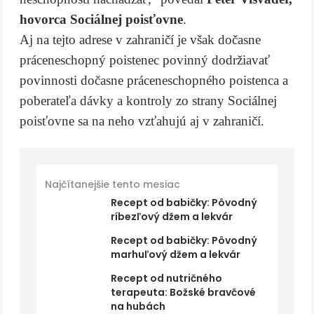
hovorca Sociálnej poisťovne
.
Aj na tejto adrese v zahraničí je však dočasne
práceneschopný poistenec povinný dodržiavať
povinnosti dočasne práceneschopného poistenca a
poberateľa dávky a kontroly zo strany Sociálnej
poisťovne sa na neho vzťahujú aj v zahraničí.
Najčítanejšie tento mesiac
Recept od babičky: Pôvodný
ríbezľový džem a lekvár
Recept od babičky: Pôvodný
marhuľový džem a lekvár
Recept od nutričného
terapeuta: Božské bravčové
na hubách