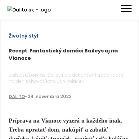
Životný štýl
Recept: Fantastický domáci Baileys aj na
Vianoce
Dalito.sk/Domáci Baileys po dokončení treba radšej
na deň schovať/foto: Ján Poláček
DALITO
-
24. novembra 2022
Príprava na Vianoce vyzerá u každého inak.
Treba upratať dom, nakúpiť a zabaliť
darčeky, kúpiť stromček, napiecť veľa koláčov