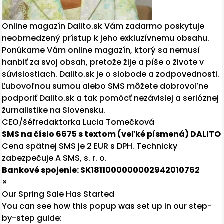
Online magazín Dalito.sk Vám zadarmo poskytuje
neobmedzený prístup k jeho exkluzívnemu obsahu.
Ponúkame Vám online magazín, ktorý sa nemusí
hanbiť za svoj obsah, pretože žije a píše o živote v
súvislostiach. Dalito.sk je o slobode a zodpovednosti.
Ľubovoľnou sumou alebo SMS môžete dobrovoľne
podporiť Dalito.sk a tak pomôcť nezávislej a serióznej
žurnalistike na Slovensku.
CEO/šéfredaktorka Lucia Tomečková
SMS na číslo 6675 s textom (veľké písmená) DALITO
Cena spätnej SMS je 2 EUR s DPH. Technicky
zabezpečuje A SMS, s. r. o.
Bankové spojenie: SK1811000000002942010762
×
Our Spring Sale Has Started
You can see how this popup was set up in our step-
by-step guide: