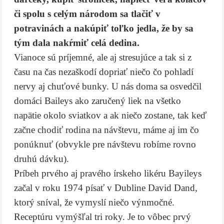
či spolu s celým národom sa tlačiť v
potravinách a nakúpiť toľko jedla, že by sa
tým dala nakŕmiť celá dedina.
Vianoce sú príjemné, ale aj stresujúce a tak si z
času na čas nezaškodí dopriať niečo čo pohladí
nervy aj chuťové bunky. U nás doma sa osvedčil
domáci Baileys ako zaručený liek na všetko
napätie okolo sviatkov a ak niečo zostane, tak keď
začne chodiť rodina na návštevu, máme aj im čo
ponúknuť (obvykle pre návštevu robíme rovno
druhú dávku).
Príbeh prvého aj pravého írskeho likéru Bayileys
začal v roku 1974 písať v Dubline David Dand,
ktorý sníval, že vymyslí niečo výnmočné.
Receptúru vymýšľal tri roky. Je to vôbec prvý