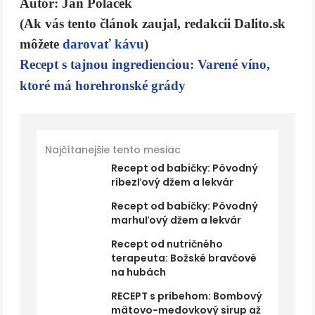
Autor: Ján Poláček
(Ak vás tento článok zaujal, redakcii Dalito.sk
môžete
darovať kávu
)
Recept s tajnou ingredienciou: Varené víno,
ktoré má horehronské grády
Najčítanejšie tento mesiac
Recept od babičky: Pôvodný
ríbezľový džem a lekvár
Recept od babičky: Pôvodný
marhuľový džem a lekvár
Recept od nutričného
terapeuta: Božské bravčové
na hubách
RECEPT s príbehom: Bombový
mätovo-medovkový sirup až