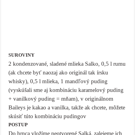
SUROVINY
2 kondenzované, sladené mlieka Salko, 0,5 l rumu
(ak chcete byť naozaj ako originál tak írsku
whisky), 0,5 l mlieka, 1 mandľový puding
(vyskúšali sme aj kombináciu karamelový puding
+ vanilkový puding = mňam), v originálnom
Baileys je kakao a vanilka, takže ak chcete, môžete
skúsiť túto kombináciu pudingov
POSTUP
Do hrnca vložíme neotvorené Salká, zalejeme ich