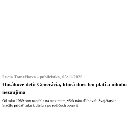
Lucia Tomečková - publicistka, 05/11/2026
Husákove deti: Generácia, ktorá dnes len platí a nikoho
nezaujíma
Od roku 1989 som nabehla na maximum, však nám sľubovali Švajčiarsko.
Stačilo pridať ruku k dielu a po rodičoch opraviť