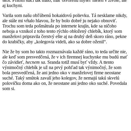
skôr. Pritom stačí tak málo, mať otvorenú myseľ nielen v živote, ale
aj kuchyni.
Varila som našu obľúbenú hokaidovú polievku. Tá nesklame nikdy,
ale stále mi vŕtalo hlavou, že by bolo dobré ju nejako obnoviť.
Trochu som teda pošmátrala po internete krajín, kde sa ničoho
neboja a vznikol z toho tento rýchlo obložený chlebík, ktorý som
manželovi pripravila čerstvý ešte aj na druhý deň skoro ráno, pekne
do krabičky, aby „kolegovia videli, ako sa dobre oženil“.
Nie že by som ho takto rozmaznávala každé ráno, to teda určite nie,
ale keď som presvedčená, že v ich firemnej kuchynke mu budú mať
čo závidieť,
hecnem sa
. Sranda totiž musí byť vždy. A ttento
výnimočný chlebík je už na prvý pohľad tak výnimočný, že som
bola presvedčená, že ani jedno oko v manželovej firme neostane
suché. Taký smútok zavalí jeho kolegov, že nemajú takú skvelú
polovičku doma ako on, že neostane ani jedno oko suché. Povedala
som si.