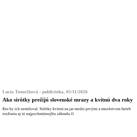
Lucia Tomečková - publicistka, 05/11/2026
Ako sirôtky prežijú slovenské mrazy a kvitnú dva roky
Kto by ich nemiloval. Sirôtky kvitnú na jar medzi prvými a množstvom farieb
rozžiaria aj tú najpochmúrnejšiu záhradu či