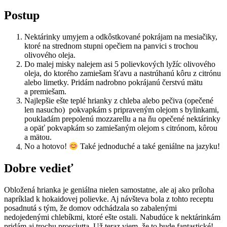
Postup
Nektárinky umyjem a odkôstkované pokrájam na mesiačiky,
ktoré na strednom stupni opečiem na panvici s trochou
olivového oleja.
Do malej misky nalejem asi 5 polievkových lyžíc olivového
oleja, do ktorého zamiešam šťavu a nastrúhanú kôru z citrónu
alebo limetky. Pridám nadrobno pokrájanú čerstvú mätu
a premiešam.
Najlepšie ešte teplé hrianky z chleba alebo pečiva (opečené
len nasucho) pokvapkám s pripraveným olejom s bylinkami,
poukladám prepolenú mozzarellu a na ňu opečené nektárinky
a opäť pokvapkám so zamiešaným olejom s citrónom, kôrou
a mätou.
No a hotovo!
Také jednoduché a také geniálne na jazyku!
Dobre vedieť
Obložená hrianka je geniálna nielen samostatne, ale aj ako príloha
napríklad k hokaidovej polievke. Aj návšteva bola z tohto receptu
posadnutá s tým, že domov odchádzala so zabalenými
nedojedenými chlebíkmi, ktoré ešte ostali. Nabudúce k nektárinkám
pridám aj trochu prosciutta. Už teraz viem, že to bude fantastické!