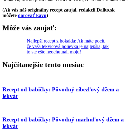
(Ak vás náš originálny recept zaujal, redakcii Dalito.sk
môžete
darovať kávu
)
Môže vás zaujať:
Najlepší recept z hokaida: Ak máte pocit,
že vaša tekvicová polievka je najlepšia, tak
to ste ešte neochutnali moju!
Najčítanejšie tento mesiac
Recept od babičky: Pôvodný ríbezľový džem a
lekvár
Recept od babičky: Pôvodný marhuľový džem a
lekvár