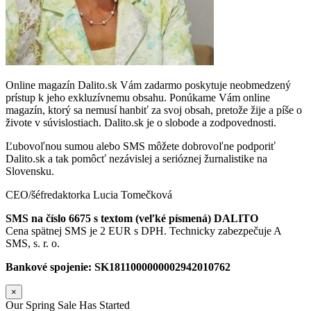
Online magazín Dalito.sk Vám zadarmo poskytuje neobmedzený
prístup k jeho exkluzívnemu obsahu. Ponúkame Vám online
magazín, ktorý sa nemusí hanbiť za svoj obsah, pretože žije a píše o
živote v súvislostiach. Dalito.sk je o slobode a zodpovednosti.
Ľubovoľnou sumou alebo SMS môžete dobrovoľne podporiť
Dalito.sk a tak pomôcť nezávislej a serióznej žurnalistike na
Slovensku.
CEO/šéfredaktorka Lucia Tomečková
SMS na číslo 6675 s textom (veľké písmená) DALITO
Cena spätnej SMS je 2 EUR s DPH. Technicky zabezpečuje A
SMS, s. r. o.
Bankové spojenie: SK1811000000002942010762
×
Our Spring Sale Has Started