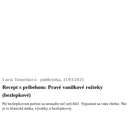
Lucia Tomečková - publicistka, 11/03/2025
Recept s príbehom: Pravé vanilkové rožteky
(bezlepkové)
Pri bezlepkovom pečení sa nesnažte nič urýchliť. Vypomstí sa vám všetko. Nie
je to klasická múka, výrobky z bezlepkovej