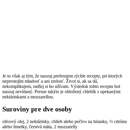
Je to však aj tým, že naozaj preferujem rýchle recepty, pri ktorých
neprestojím mladosť a ani zrelosť. Život si, ak sa dá,
nekomplikujem, radšej si ho užívam. Výsledok tohto receptu bol
naozaj nevídaný. Presne takýto je obložený chlebík s opekanými
nektárinkami a mozzarellou.
Suroviny pre dve osoby
olivový olej, 2 nektárinky, chlieb alebo pečivo na hrianky, ½ citrónu
alebo limetky, čerstvá mäta, 2 mozzarelly