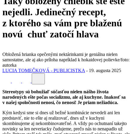
Taký obložený chlebík ste ešte
nejedli. Jedinečný recept,
z ktorého sa vám pre blaženú
novú chuť zatočí hlava
Obložená hrianka opečenými nektárinkami je geniálna nielen
samostatne, ale aj ako príloha napríklad k hokaidovej polievke/foto:
autorka
LUCIA TOMEČKOVÁ - PUBLICISTKA
-
19. augusta 2025
Stereotypy sú bohužiaľ súčasťou nielen nášho života
narodených ešte počas socializmu, ale aj kuchyne. Inakosť sa
v našej spoločnosti nenosí, čo nenosí! Je priam nežiadúca.
Kým kedysi sme si dnes už bežné kombinácie nevedeli ani len
predstaviť, nie to ešte aj realizovať, dnes už v kuchyni
skombinujeme aj nekombinovateľné. A vždy po ochutnaní takejto
novinky sa len neveriacky čudujeme, prečo nás to nenapadlo už