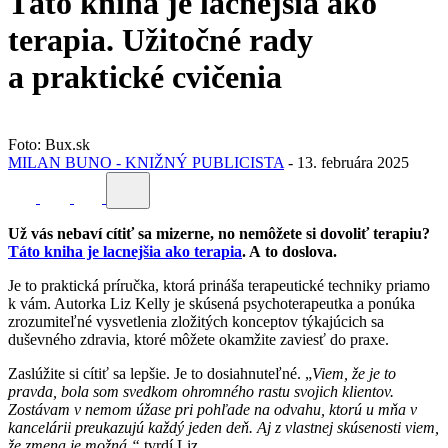
Táto kniha je lacnejšia ako
terapia. Užitočné rady
a praktické cvičenia
Foto: Bux.sk
MILAN BUNO - KNIŽNÝ PUBLICISTA
-
13. februára 2025
Už vás nebaví cítiť sa mizerne, no nemôžete si dovoliť terapiu?
Táto kniha je lacnejšia ako terapia
. A to doslova.
Je to praktická príručka, ktorá prináša terapeutické techniky priamo
k vám. Autorka Liz Kelly je skúsená psychoterapeutka a ponúka
zrozumiteľné vysvetlenia zložitých konceptov týkajúcich sa
duševného zdravia, ktoré môžete okamžite zaviesť do praxe.
Zaslúžite si cítiť sa lepšie. Je to dosiahnuteľné. „
Viem, že je to
pravda, bola som svedkom ohromného rastu svojich klientov.
Zostávam v nemom úžase pri pohľade na odvahu, ktorú u mňa v
kancelárii preukazujú každý jeden deň. Aj z vlastnej skúsenosti viem,
že zmena je možná,“
tvrdí Liz.