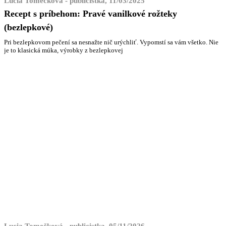
Lucia Tomečková - publicistka, 11/03/2025
Recept s príbehom: Pravé vanilkové rožteky
(bezlepkové)
Pri bezlepkovom pečení sa nesnažte nič urýchliť. Vypomstí sa vám všetko. Nie
je to klasická múka, výrobky z bezlepkovej