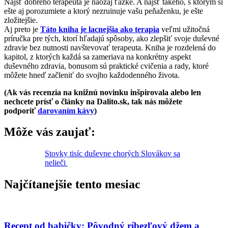
Nájsť dobrého terapeuta je naozaj ťažké. A nájsť takého, s ktorým si
ešte aj porozumiete a ktorý nezruinuje vašu peňaženku, je ešte
zložitejšie.
Aj preto je
Táto kniha je lacnejšia ako terapia
veľmi užitočná
príručka pre tých, ktorí hľadajú spôsoby, ako zlepšiť svoje duševné
zdravie bez nutnosti navštevovať terapeuta. Kniha je rozdelená do
kapitol, z ktorých každá sa zameriava na konkrétny aspekt
duševného zdravia, bonusom sú praktické cvičenia a rady, ktoré
môžete hneď začleniť do svojho každodenného života.
(Ak vás recenzia na knižnú novinku inšpirovala alebo len
nechcete prísť o články na Dalito.sk, tak nás môžete
podporiť
darovaním kávy
)
Môže vás zaujať:
Stovky tisíc duševne chorých Slovákov sa
nelieči
Najčítanejšie tento mesiac
Recept od babičky: Pôvodný ríbezľový džem a