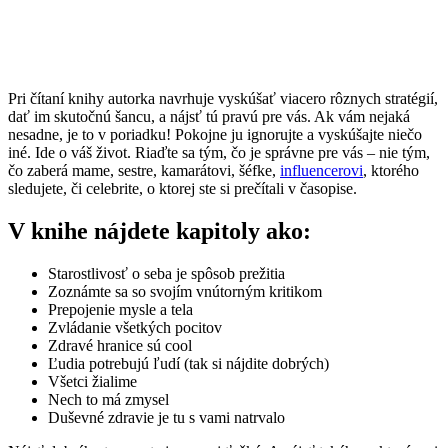
Pri čítaní knihy autorka navrhuje vyskúšať viacero rôznych stratégií,
dať im skutočnú šancu, a nájsť tú pravú pre vás. Ak vám nejaká
nesadne, je to v poriadku! Pokojne ju ignorujte a vyskúšajte niečo
iné. Ide o váš život. Riaďte sa tým, čo je správne pre vás – nie tým,
čo zaberá mame, sestre, kamarátovi, šéfke,
influencerovi
, ktorého
sledujete, či celebrite, o ktorej ste si prečítali v časopise.
V knihe nájdete kapitoly ako:
Starostlivosť o seba je spôsob prežitia
Zoznámte sa so svojím vnútorným kritikom
Prepojenie mysle a tela
Zvládanie všetkých pocitov
Zdravé hranice sú cool
Ľudia potrebujú ľudí (tak si nájdite dobrých)
Všetci žialime
Nech to má zmysel
Duševné zdravie je tu s vami natrvalo