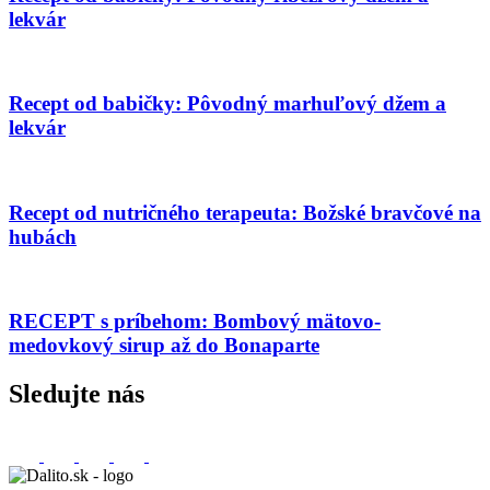
lekvár
Recept od babičky: Pôvodný marhuľový džem a
lekvár
Recept od nutričného terapeuta: Božské bravčové na
hubách
RECEPT s príbehom: Bombový mätovo-
medovkový sirup až do Bonaparte
Sledujte nás