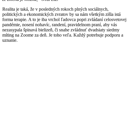
Realita je taká, že v posledných rokoch plných sociálnych,
politických a ekonomických zvratov by sa nám všetkým zišla istá
forma terapie. A to je iba vrchol ľadovca popri zvládaní celosvetovej
pandémie, nosení nohavíc, randení, pravidelnom praní, aby vás
nezasypala špinavá bielizeň, či snahe zvládnuť dvadsiaty siedmy
míting na Zoome za deň. Je toho veľa. Každý potrebuje podporu a
uznanie.