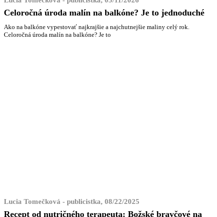
Lucia Tomečková - publicistka, 05/11/2026
Celoročná úroda malín na balkóne? Je to jednoduché
Ako na balkóne vypestovať najkrajšie a najchutnejšie maliny celý rok.
Celoročná úroda malín na balkóne? Je to
Lucia Tomečková - publicistka, 08/22/2025
Recept od nutričného terapeuta: Božské bravčové na