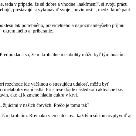
e, teda v prípade, že sú dobre a vhodne „nakŕmení“, si svoju prácu
ujú, prestávajú si vykonávať svoje „povinnosti“, medzi ktoré patrí
oklesu tak potrebného, pravidelného a najrozmanitejšieho príjmu
= okrem iného aj priberanie.
í. Predpokladá sa, že mikrobiálne metabolity môžu byť tým hnacím
ri rozchode ide väčšinou o stresujúcu udalosť, môžu byť
metabolizovaní jedla. Pri strese dôjde následkom aktivácie tzv.
vín, ako aj k zmene hladín cukru v krvi.
, žijúcimi v našich črevách. Prečo je tomu tak?
ť náš mikrobióm. Rovnako vieme doslova každým sústom ovplyvniť aj