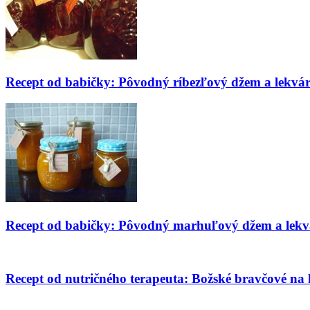
Recept od babičky: Pôvodný ríbezľový džem a lekvá
Recept od babičky: Pôvodný marhuľový džem a lekv
Recept od nutričného terapeuta: Božské bravčové na