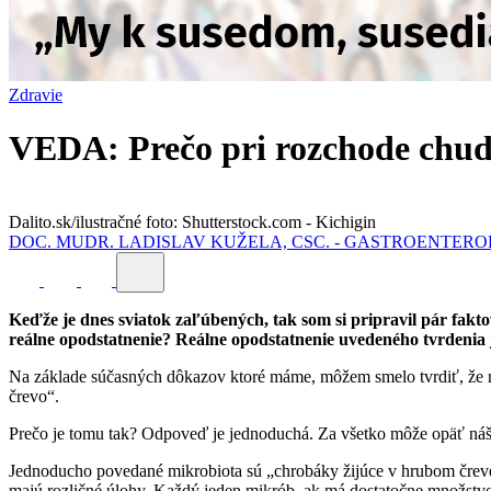
Zdravie
VEDA: Prečo pri rozchode chud
Dalito.sk/ilustračné foto: Shutterstock.com - Kichigin
DOC. MUDR. LADISLAV KUŽELA, CSC. - GASTROENTER
Keďže je dnes sviatok zaľúbených, tak som si pripravil pár faktov
reálne opodstatnenie?
Reálne opodstatnenie uvedeného tvrdenia je
Na základe súčasných dôkazov ktoré máme, môžem smelo tvrdiť, že nas
črevo“.
Prečo je tomu tak? Odpoveď je jednoduchá. Za všetko môže opäť náš
Jednoducho povedané mikrobiota sú „chrobáky žijúce v hrubom čreve“
majú rozličné úlohy. Každý jeden mikrób, ak má dostatočne množstvo