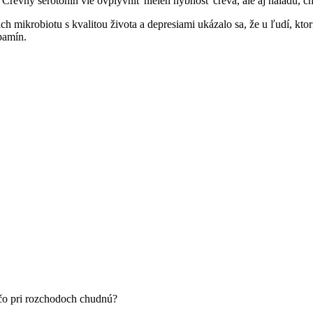
 Črevný serotonín vie ovplyvniť nielen hybnosť čreva, ale aj náladu, ch
ich mikrobiotu s kvalitou života a depresiami ukázalo sa, že u ľudí, ktor
pamín.
ečo pri rozchodoch chudnú?