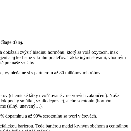
ítajte ďalej.
ch dokázali zvýšiť hladinu hormónu, ktorý sa volá oxytocín, inak
ojení a aj keď sme v kruhu priateľov. Takže inými slovami, vhodným
té pre naše vzťahy.
vame, vymieňame si s partnerom až 80 miliónov mikróbov.
rov (chemické látky uvoľňované z nervových zakončení). Naše
ok pocity smútku, vznik depresie), alebo serotonín (hormón
ítime (silný, unavený…).
50% dopamínu a až 90% serotonínu sa tvorí v črevách.
efalickou bariérou. Teda bariérou medzi krvným obehom a centrálnou