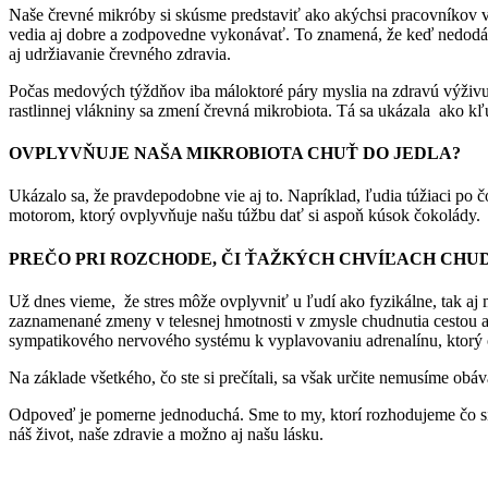
Naše črevné mikróby si skúsme predstaviť ako akýchsi pracovníkov v t
vedia aj dobre a zodpovedne vykonávať. To znamená, že keď nedodáva
aj udržiavanie črevného zdravia.
Počas medových týždňov iba máloktoré páry myslia na zdravú výživu 
rastlinnej vlákniny sa zmení črevná mikrobiota. Tá sa ukázala ako kľ
OVPLYVŇUJE NAŠA MIKROBIOTA CHUŤ DO JEDLA?
Ukázalo sa, že pravdepodobne vie aj to. Napríklad, ľudia túžiaci po 
motorom, ktorý ovplyvňuje našu túžbu dať si aspoň kúsok čokolády.
PREČO PRI ROZCHODE, ČI ŤAŽKÝCH CHVÍĽACH CHU
Už dnes vieme, že stres môže ovplyvniť u ľudí ako fyzikálne, tak aj
zaznamenané zmeny v telesnej hmotnosti v zmysle chudnutia cestou ak
sympatikového nervového systému k vyplavovaniu adrenalínu, ktorý ok
Na základe všetkého, čo ste si prečítali, sa však určite nemusíme obá
Odpoveď je pomerne jednoduchá. Sme to my, ktorí rozhodujeme čo si
náš život, naše zdravie a možno aj našu lásku.