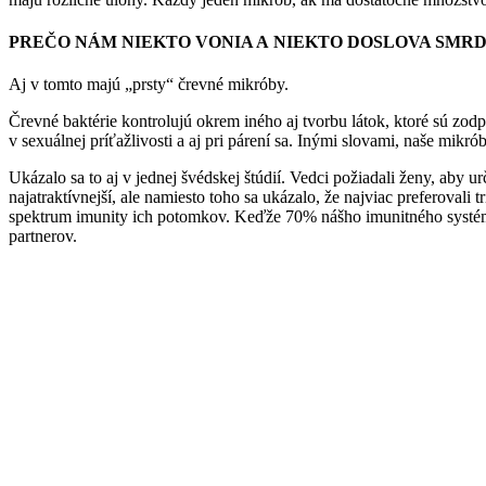
PREČO NÁM NIEKTO VONIA A NIEKTO DOSLOVA SMRD
Aj v tomto majú „prsty“ črevné mikróby.
Črevné baktérie kontrolujú okrem iného aj tvorbu látok, ktoré sú zo
v sexuálnej príťažlivosti a aj pri párení sa. Inými slovami, naše mik
Ukázalo sa to aj v jednej švédskej štúdií. Vedci požiadali ženy, aby u
najatraktívnejší, ale namiesto toho sa ukázalo, že najviac preferovali
spektrum imunity ich potomkov. Keďže 70% nášho imunitného systému
partnerov.