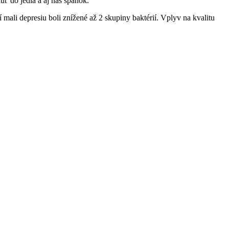
uť do jedla a aj náš spánok.
í mali depresiu boli znížené až 2 skupiny baktérií. Vplyv na kvalitu