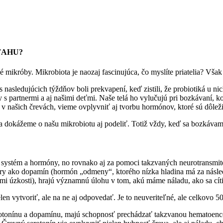
ŤAHU?
króby. Mikrobiota je naozaj fascinujúca, čo myslíte priatelia? Však č
nasledujúcich týždňov boli prekvapení, keď zistili, že probiotiká u ni
 partnermi a aj našimi deťmi. Naše telá ho vylučujú pri bozkávaní, k
 našich črevách, vieme ovplyvniť aj tvorbu hormónov, ktoré sú dôleži
i sa dokážeme o našu mikrobiotu aj podeliť. Totiž vždy, keď sa bozká
ystém a hormóny, no rovnako aj za pomoci takzvaných neurotransmite
ery ako dopamín (hormón „odmeny“, ktorého nízka hladina má za násled
citmi úzkosti), hrajú významnú úlohu v tom, akú máme náladu, ako sa c
len vytvoriť, ale na ne aj odpovedať. Je to neuveriteľné, ale celkovo 
erotonínu a dopamínu, majú schopnosť prechádzať takzvanou hematoenc