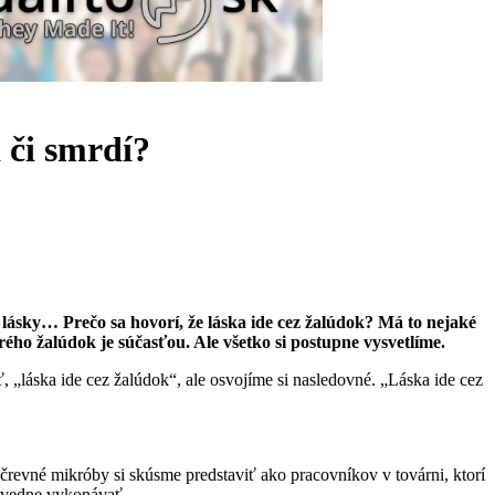
 či smrdí?
z lásky… Prečo sa hovorí, že láska ide cez žalúdok? Má to nejaké
rého žalúdok je súčasťou. Ale všetko si postupne vysvetlíme.
„láska ide cez žalúdok“, ale osvojíme si nasledovné. „Láska ide cez
revné mikróby si skúsme predstaviť ako pracovníkov v továrni, ktorí
dpovedne vykonávať.