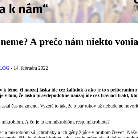
neme? A prečo nám niekto vonia
OLÓG
-
14. februára 2022
 k téme, či naozaj láska ide cez žalúdok a ako je to s priberaním 
 v tom, že láska pravdepodobne naozaj ide cez tráviaci trakt, kto
tal čas na zmenu. Vyzerá to tak, že o pár rokov už nebudeme hovoriť, 
 mikrobióm. A čo je to ten mikrobióm, resp. mikrobiota?
 a mikrobióm sú „chrobáky a ich gény žijúce v hrubom čreve“. Naše č
 energie, čiže ho dobre kŕmime, tak si svoju prácu vie aj dobre a zo