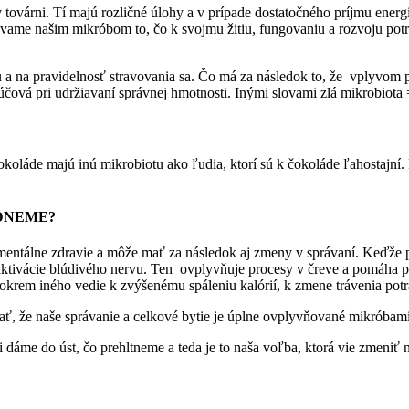
ovárni. Tí majú rozličné úlohy a v prípade dostatočného príjmu energi
me našim mikróbom to, čo k svojmu žitiu, fungovaniu a rozvoju potreb
a na pravidelnosť stravovania sa. Čo má za následok to, že vplyvom p
účová pri udržiavaní správnej hmotnosti. Inými slovami zlá mikrobiota 
čokoláde majú inú mikrobiotu ako ľudia, ktorí sú k čokoláde ľahostajn
DNEME?
 mentálne zdravie a môže mať za následok aj zmeny v správaní. Keďže p
tivácie blúdivého nervu. Ten ovplyvňuje procesy v čreve a pomáha pri 
rem iného vedie k zvýšenému spáleniu kalórií, k zmene trávenia potra
vať, že naše správanie a celkové bytie je úplne ovplyvňované mikróbami
 dáme do úst, čo prehltneme a teda je to naša voľba, ktorá vie zmeni