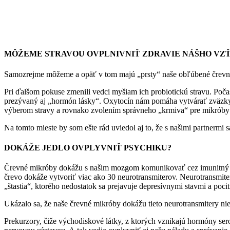
MÔŽEME STRAVOU OVPLNIVNIŤ ZDRAVIE NÁŠHO VZ
Samozrejme môžeme a opäť v tom majú „prsty“ naše obľúbené črevné mi
Pri ďalšom pokuse zmenili vedci myšiam ich probiotickú stravu. Počas 
prezývaný aj „hormón lásky“. Oxytocín nám pomáha vytvárať zväzky s
výberom stravy a rovnako zvolením správneho „krmiva“ pre mikróby v
Na tomto mieste by som ešte rád uviedol aj to, že s našimi partnerm
DOKÁŽE JEDLO OVPLYVNIŤ PSYCHIKU?
Črevné mikróby dokážu s našim mozgom komunikovať cez imunitný s
črevo dokáže vytvoriť viac ako 30 neurotransmiterov. Neurotransmit
„štastia“, ktorého nedostatok sa prejavuje depresívnymi stavmi a po
Ukázalo sa, že naše črevné mikróby dokážu tieto neurotransmitery nie
Prekurzory, čiže východiskové látky, z ktorých vznikajú hormóny s