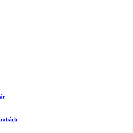
r
ár
 hubách