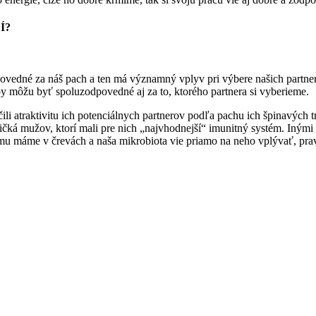
Í?
dpovedné za náš pach a ten má významný vplyv pri výbere našich partne
róby môžu byť spoluzodpovedné aj za to, ktorého partnera si vyberieme.
rčili atraktivitu ich potenciálnych partnerov podľa pachu ich špinavých 
 tričká mužov, ktorí mali pre nich „najvhodnejší“ imunitný systém. Inými
 máme v črevách a naša mikrobiota vie priamo na neho vplývať, prav