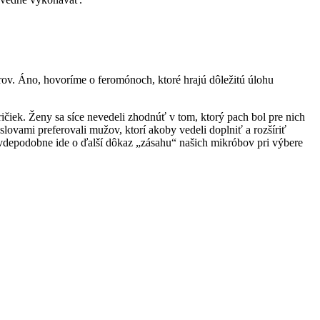
rov. Áno, hovoríme o feromónoch, ktoré hrajú dôležitú úlohu
tričiek. Ženy sa síce nevedeli zhodnúť v tom, ktorý pach bol pre nich
 slovami preferovali mužov, ktorí akoby vedeli doplniť a rozšíriť
depodobne ide o ďalší dôkaz „zásahu“ našich mikróbov pri výbere