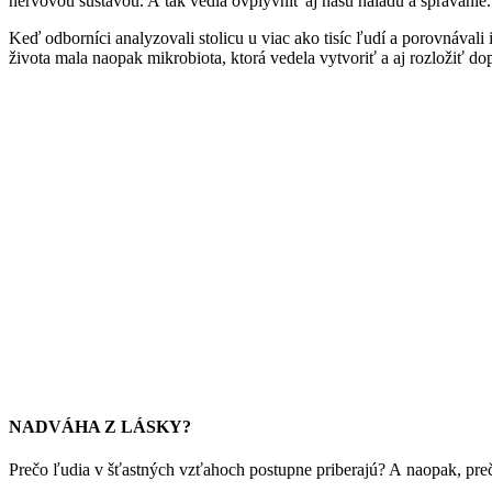
nervovou sústavou. A tak vedia ovplyvniť aj našu náladu a správanie.
Keď odborníci analyzovali stolicu u viac ako tisíc ľudí a porovnávali 
života mala naopak mikrobiota, ktorá vedela vytvoriť a aj rozložiť do
NADVÁHA Z LÁSKY?
Prečo ľudia v šťastných vzťahoch postupne priberajú? A naopak, pr