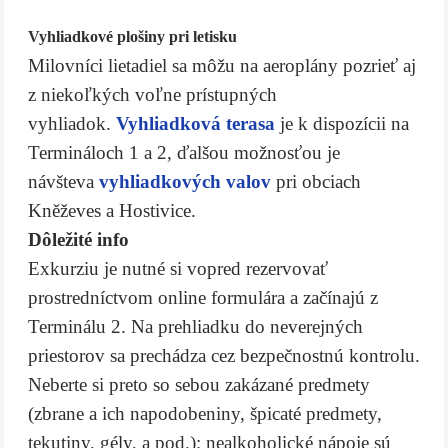
Vyhliadkové plošiny pri letisku
Milovníci lietadiel sa môžu na aeroplány pozrieť aj
z niekoľkých voľne prístupných
vyhliadok.
Vyhliadková terasa
je k dispozícii na
Termináloch 1 a 2, ďalšou možnosťou je
návšteva
vyhliadkových valov
pri obciach
Kněževes a Hostivice.
Dôležité info
Exkurziu je nutné si vopred rezervovať
prostredníctvom online formulára a začínajú z
Terminálu 2. Na prehliadku do neverejných
priestorov sa prechádza cez bezpečnostnú kontrolu.
Neberte si preto so sebou zakázané predmety
(zbrane a ich napodobeniny, špicaté predmety,
tekutiny, gély, a pod.); nealkoholické nápoje sú