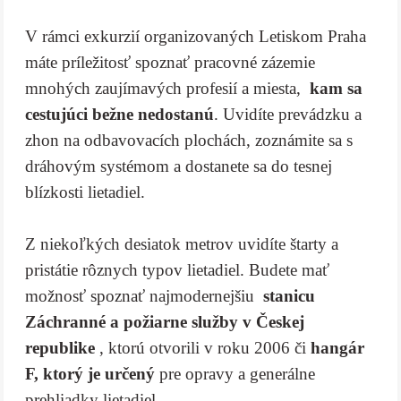
V rámci exkurzií organizovaných Letiskom Praha
máte príležitosť spoznať pracovné zázemie
mnohých zaujímavých profesií a miesta,
kam sa
cestujúci bežne nedostanú
. Uvidíte prevádzku a
zhon na odbavovacích plochách, zoznámite sa s
dráhovým systémom a dostanete sa do tesnej
blízkosti lietadiel.
Z niekoľkých desiatok metrov uvidíte štarty a
pristátie rôznych typov lietadiel. Budete mať
možnosť spoznať najmodernejšiu
stanicu
Záchranné a požiarne služby v Českej
republike
, ktorú otvorili v roku 2006 či
hangár
F, ktorý je určený
pre opravy a generálne
prehliadky lietadiel.