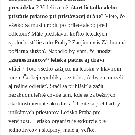
prevádzka
? Videli ste už
štart lietadla alebo
pristátie priamo pri pristávacej dráhe
? Viete, čo
všetko sa musí urobiť po prílete alebo pred
odletom? Máte predstavu, koľko leteckých
spoločností lieta do Prahy? Zaujíma vás Záchranná
požiarna služba? Napadlo by vám, že
medzi
„zamestnancov“ letiska patria aj draví
vtáci
? Toto všetko zažijete na letisku v hlavnom
meste Českej republiky bez toho, že by ste museli
aj reálne odletieť. Stačí sa prihlásiť a zažiť
nezabudnuteľné chvíle tam, kde sa za bežných
okolností nemáte ako dostať. Užite si prehliadky
unikátnych priestorov Letiska Praha pre
verejnosť. Letisko organizuje exkurzie pre
jednotlivcov i skupiny, malé aj veľké.