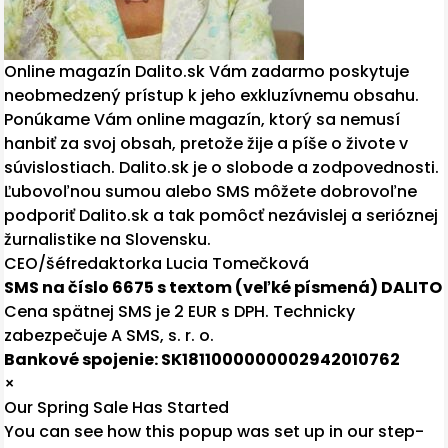
Online magazín Dalito.sk Vám zadarmo poskytuje
neobmedzený prístup k jeho exkluzívnemu obsahu.
Ponúkame Vám online magazín, ktorý sa nemusí
hanbiť za svoj obsah, pretože žije a píše o živote v
súvislostiach. Dalito.sk je o slobode a zodpovednosti.
Ľubovoľnou sumou alebo SMS môžete dobrovoľne
podporiť Dalito.sk a tak pomôcť nezávislej a serióznej
žurnalistike na Slovensku.
CEO/šéfredaktorka Lucia Tomečková
SMS na číslo 6675 s textom (veľké písmená) DALITO
Cena spätnej SMS je 2 EUR s DPH. Technicky
zabezpečuje A SMS, s. r. o.
Bankové spojenie: SK1811000000002942010762
×
Our Spring Sale Has Started
You can see how this popup was set up in our step-