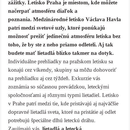
zážitky. Letisko Praha je miestom, kde môžete
načerpať atmosféru diaľok a
poznania. Medzinárodné letisko Václava Havla
patrí medzi svetové uzly, ktoré ponúkajú
možnosť prežiť jedinečnú atmosféru letiska bez
toho, že by ste z neho priamo odleteli. Aj tak
budete mať lietadlá blízko takmer na dotyk.
Individuálne prehliadky na pražskom letisku sa
konajú cez víkendy, skupiny sa môžu dohovoriť
na prehliadku aj cez týždeň. Exkurzie vás
zoznámia so súčasnou prevádzkou, leteckými
spoločnosťami aj rôznymi typmi lietadiel. Letisko
v Prahe patrí medzi tie, kde pristávajú aj najväčšie
dopravné lietadlá sveta, ktoré na pristátie aj odlet
potrebujú špeciálne dlhú leteckú dráhu.
Zaujímajú vás
lietadlá a letecká