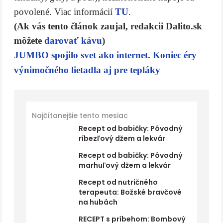
povolené. Viac informácií
TU
.
(Ak vás tento článok zaujal, redakcii Dalito.sk
môžete
darovať kávu
)
JUMBO spojilo svet ako internet. Koniec éry
výnimočného lietadla aj pre tepláky
Najčítanejšie tento mesiac
Recept od babičky: Pôvodný
ríbezľový džem a lekvár
Recept od babičky: Pôvodný
marhuľový džem a lekvár
Recept od nutričného
terapeuta: Božské bravčové
na hubách
RECEPT s príbehom: Bombový