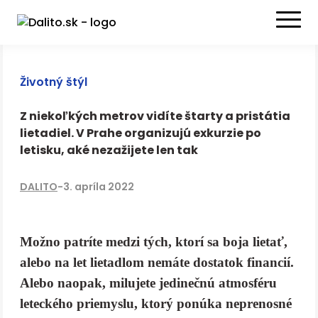
Životný štýl
Z niekoľkých metrov vidíte štarty a pristátia
lietadiel. V Prahe organizujú exkurzie po
letisku, aké nezažijete len tak
DALITO
-
3. apríla 2022
Možno patríte medzi tých, ktorí sa boja lietať,
alebo na let lietadlom nemáte dostatok financií.
Alebo naopak, milujete jedinečnú atmosféru
leteckého priemyslu, ktorý ponúka neprenosné