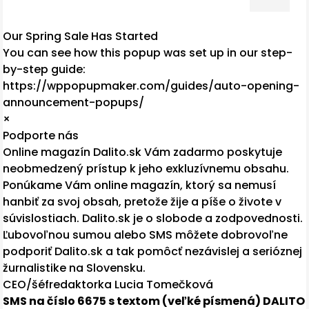
Our Spring Sale Has Started
You can see how this popup was set up in our step-
by-step guide:
https://wppopupmaker.com/guides/auto-opening-
announcement-popups/
×
Podporte nás
Online magazín Dalito.sk Vám zadarmo poskytuje
neobmedzený prístup k jeho exkluzívnemu obsahu.
Ponúkame Vám online magazín, ktorý sa nemusí
hanbiť za svoj obsah, pretože žije a píše o živote v
súvislostiach. Dalito.sk je o slobode a zodpovednosti.
Ľubovoľnou sumou alebo SMS môžete dobrovoľne
podporiť Dalito.sk a tak pomôcť nezávislej a serióznej
žurnalistike na Slovensku.
CEO/šéfredaktorka Lucia Tomečková
SMS na číslo 6675 s textom (veľké písmená) DALITO