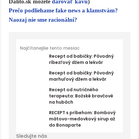
Dalito.sk môžete
darovať kávu
)
Prečo podliehame fake news a klamstvám?
Naozaj nie sme racionálni?
Najčítanejšie tento mesiac
Recept od babičky: Pôvodný
ríbezľový džem a lekvár
Recept od babičky: Pôvodný
marhuľový džem a lekvár
Recept od nutričného
terapeuta: Božské bravčové
na hubách
RECEPT s príbehom: Bombový
mätovo-medovkový sirup až
do Bonaparte
Sledujte nás