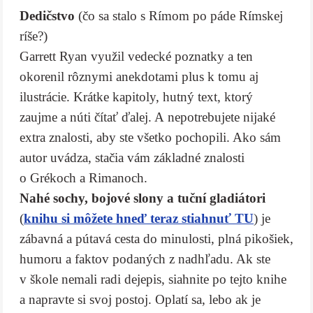
Dedičstvo
(čo sa stalo s Rímom po páde Rímskej
ríše?)
Garrett Ryan využil vedecké poznatky a ten
okorenil rôznymi anekdotami plus k tomu aj
ilustrácie. Krátke kapitoly, hutný text, ktorý
zaujme a núti čítať ďalej. A nepotrebujete nijaké
extra znalosti, aby ste všetko pochopili. Ako sám
autor uvádza, stačia vám základné znalosti
o Grékoch a Rimanoch.
Nahé sochy, bojové slony a tuční gladiátori
(
knihu si môžete hneď teraz stiahnuť TU
) je
zábavná a pútavá cesta do minulosti, plná pikošiek,
humoru a faktov podaných z nadhľadu. Ak ste
v škole nemali radi dejepis, siahnite po tejto knihe
a napravte si svoj postoj. Oplatí sa, lebo ak je