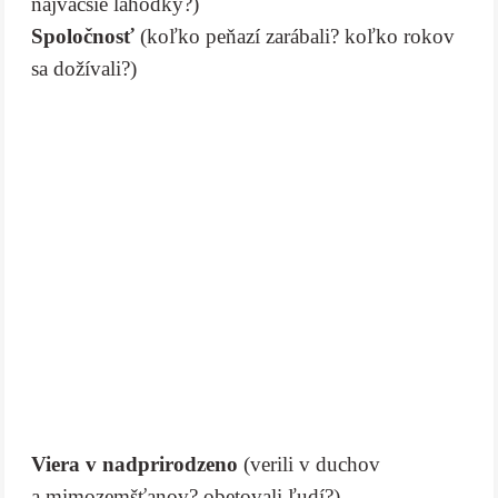
najväčšie lahôdky?)
Spoločnosť
(koľko peňazí zarábali? koľko rokov
sa dožívali?)
Viera v nadprirodzeno
(verili v duchov
a mimozemšťanov? obetovali ľudí?)