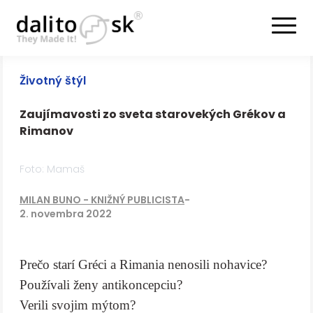
Životný štýl
Zaujímavosti zo sveta starovekých Grékov a
Rimanov
Foto: Mamaš
MILAN BUNO - KNIŽNÝ PUBLICISTA
-
2. novembra 2022
Prečo starí Gréci a Rimania nenosili nohavice?
Používali ženy antikoncepciu?
Verili svojim mýtom?