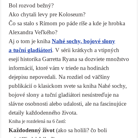
Bol rozvod bežný?
Ako chytali levy pre Koloseum?
Čo sa stalo s Rímom po páde ríše a kde je hrobka
Alexandra Veľkého?
Aj o tom je kniha
Nahé sochy, bojové slony
a tuční gladiátori
. V sérii krátkych a vtipných
esejí historika Garretta Ryana sa dozviete množstvo
informácií, ktoré vám v triede na hodinách
dejepisu nepovedali. Na rozdiel od väčšiny
publikácií o klasickom svete sa kniha Nahé sochy,
bojové slony a tuční gladiátori nesústreďuje na
slávne osobnosti alebo udalosti, ale na fascinujúce
detaily každodenného života.
Kniha je rozdelená na 6 častí:
Každodenný život
(ako sa holili? čo boli