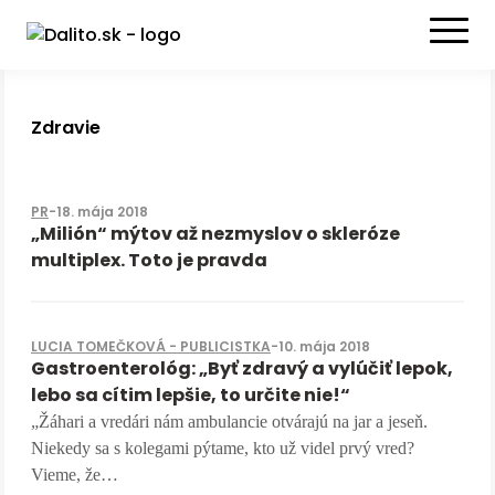
Zdravie
PR
-
18. mája 2018
„Milión“ mýtov až nezmyslov o skleróze
multiplex. Toto je pravda
LUCIA TOMEČKOVÁ - PUBLICISTKA
-
10. mája 2018
Gastroenterológ: „Byť zdravý a vylúčiť lepok,
lebo sa cítim lepšie, to určite nie!“
„Žáhari a vredári nám ambulancie otvárajú na jar a jeseň.
Niekedy sa s kolegami pýtame, kto už videl prvý vred?
Vieme, že…