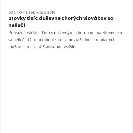
DALITO
-
11. februára 2018
Stovky tisíc duševne chorých Slovákov sa
nelieči
Prevažná väčšina ľudí s duševnými chorobami na Slovensku
sa nelieči. Okrem toho riziko samovražednosti u mladých
mužov je u nás až 9-násobne vyššie…