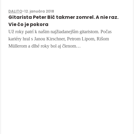
DALITO
-
12. januára 2018
Gitarista Peter Bič takmer zomrel. A nie raz.
Vie čo je pokora
Už roky patrí k našim najžiadanejším gitaristom. Počas
kariéry hral s Janou Kirschner, Petrom Lipom, Rišom
Müllerom a dlhé roky bol aj členom…