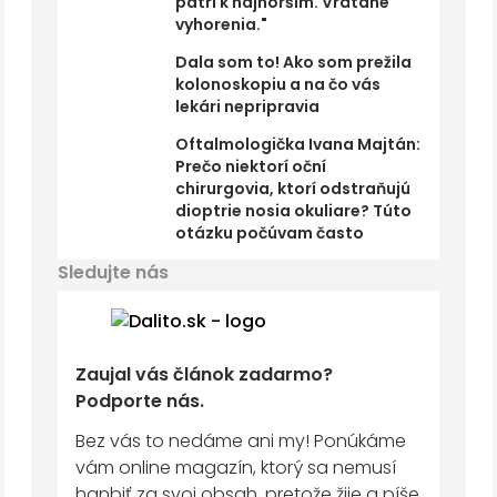
patrí k najhorším. Vrátane
vyhorenia."
Dala som to! Ako som prežila
kolonoskopiu a na čo vás
lekári nepripravia
Oftalmologička Ivana Majtán:
Prečo niektorí oční
chirurgovia, ktorí odstraňujú
dioptrie nosia okuliare? Túto
otázku počúvam často
Sledujte nás
Zaujal vás článok zadarmo?
Podporte nás.
Bez vás to nedáme ani my! Ponúkáme
vám online magazín, ktorý sa nemusí
hanbiť za svoj obsah, pretože žije a píše