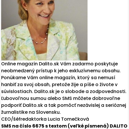
Online magazín Dalito.sk Vám zadarmo poskytuje
neobmedzený prístup k jeho exkluzívnemu obsahu.
Ponúkame Vám online magazín, ktorý sa nemusí
hanbiť za svoj obsah, pretože žije a píše o živote v
súvislostiach. Dalito.sk je o slobode a zodpovednosti.
Ľubovoľnou sumou alebo SMS môžete dobrovoľne
podporiť Dalito.sk a tak pomôcť nezávislej a serióznej
žurnalistike na Slovensku.
CEO/šéfredaktorka Lucia Tomečková
SMS na číslo 6675 s textom (veľké písmená) DALITO