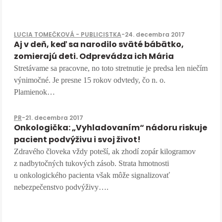
LUCIA TOMEČKOVÁ - PUBLICISTKA
-
24. decembra 2017
Aj v deň, keď sa narodilo sväté bábätko,
zomierajú deti. Odprevádza ich Mária
Stretávame sa pracovne, no toto stretnutie je predsa len niečím
výnimočné. Je presne 15 rokov odvtedy, čo n. o.
Plamienok…
PR
-
21. decembra 2017
Onkologička: „Vyhladovaním“ nádoru riskuje
pacient podvýživu i svoj život!
Zdravého človeka vždy poteší, ak zhodí zopár kilogramov
z nadbytočných tukových zásob. Strata hmotnosti
u onkologického pacienta však môže signalizovať
nebezpečenstvo podvýživy….