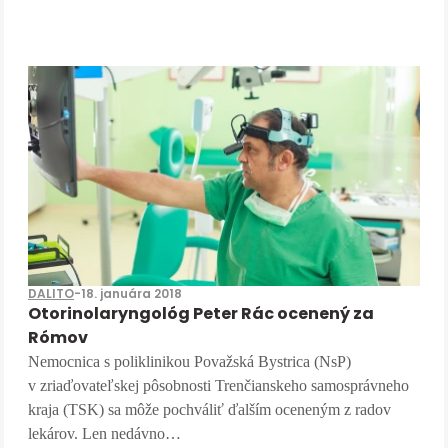
DALITO
-
18. januára 2018
Otorinolaryngológ Peter Rác ocenený za
Rómov
Nemocnica s poliklinikou Považská Bystrica (NsP)
v zriaďovateľskej pôsobnosti Trenčianskeho samosprávneho
kraja (TSK) sa môže pochváliť ďalším oceneným z radov
lekárov. Len nedávno…