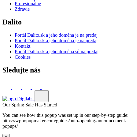
Profesionálne
Zdravie
Dalito
Portál Dalito.sk a jeho doména je na predaj
Portál Dalito.sk a jeho doména je na predaj
Kontakt
Portál Dalito.sk a jeho doména sú na predaj
Cookies
Sledujte nás
Our Spring Sale Has Started
You can see how this popup was set up in our step-by-step guide:
https://wppopupmaker.com/guides/auto-opening-announcement-
popups/