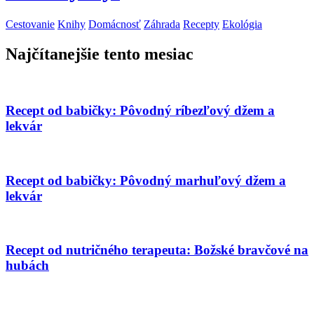
Cestovanie
Knihy
Domácnosť
Záhrada
Recepty
Ekológia
Najčítanejšie tento mesiac
Recept od babičky: Pôvodný ríbezľový džem a
lekvár
Recept od babičky: Pôvodný marhuľový džem a
lekvár
Recept od nutričného terapeuta: Božské bravčové na
hubách