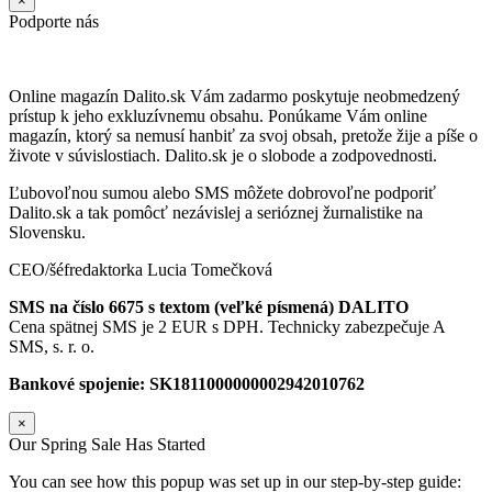
×
Podporte nás
Online magazín Dalito.sk Vám zadarmo poskytuje neobmedzený
prístup k jeho exkluzívnemu obsahu. Ponúkame Vám online
magazín, ktorý sa nemusí hanbiť za svoj obsah, pretože žije a píše o
živote v súvislostiach. Dalito.sk je o slobode a zodpovednosti.
Ľubovoľnou sumou alebo SMS môžete dobrovoľne podporiť
Dalito.sk a tak pomôcť nezávislej a serióznej žurnalistike na
Slovensku.
CEO/šéfredaktorka Lucia Tomečková
SMS na číslo 6675 s textom (veľké písmená) DALITO
Cena spätnej SMS je 2 EUR s DPH. Technicky zabezpečuje A
SMS, s. r. o.
Bankové spojenie: SK1811000000002942010762
×
Our Spring Sale Has Started
You can see how this popup was set up in our step-by-step guide: