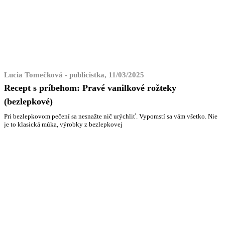
Lucia Tomečková - publicistka, 11/03/2025
Recept s príbehom: Pravé vanilkové rožteky
(bezlepkové)
Pri bezlepkovom pečení sa nesnažte nič urýchliť. Vypomstí sa vám všetko. Nie
je to klasická múka, výrobky z bezlepkovej