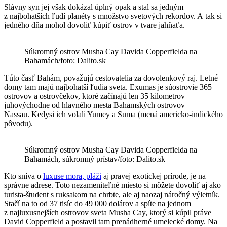
Slávny syn jej však dokázal úplný opak a stal sa jedným
z najbohatších ľudí planéty s množstvo svetových rekordov. A tak si
jedného dňa mohol dovoliť kúpiť ostrov v tvare jahňaťa.
Súkromný ostrov Musha Cay Davida Copperfielda na
Bahamách/foto: Dalito.sk
Túto časť Bahám, považujú cestovatelia za dovolenkový raj. Letné
domy tam majú najbohatší ľudia sveta. Exumas je súostrovie 365
ostrovov a ostrovčekov, ktoré začínajú len 35 kilometrov
juhovýchodne od hlavného mesta Bahamských ostrovov
Nassau. Kedysi ich volali Yumey a Suma (mená americko-indického
pôvodu).
Súkromný ostrov Musha Cay Davida Copperfielda na
Bahamách, súkromný prístav/foto: Dalito.sk
Kto sníva o
luxuse mora, pláži
aj pravej exotickej prírode, je na
správne adrese. Toto nezameniteľné miesto si môžete dovoliť aj ako
turista-študent s ruksakom na chrbte, ale aj naozaj náročný výletník.
Stačí na to od 37 tisíc do 49 000 dolárov a spíte na jednom
z najluxusnejších ostrovov sveta Musha Cay, ktorý si kúpil práve
David Copperfield a postavil tam prenádherné umelecké domy. Na