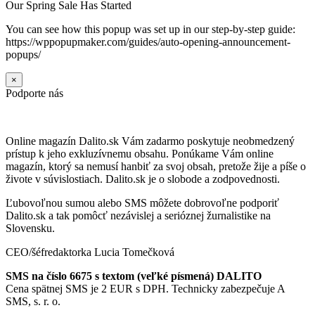
Our Spring Sale Has Started
You can see how this popup was set up in our step-by-step guide:
https://wppopupmaker.com/guides/auto-opening-announcement-
popups/
×
Podporte nás
Online magazín Dalito.sk Vám zadarmo poskytuje neobmedzený
prístup k jeho exkluzívnemu obsahu. Ponúkame Vám online
magazín, ktorý sa nemusí hanbiť za svoj obsah, pretože žije a píše o
živote v súvislostiach. Dalito.sk je o slobode a zodpovednosti.
Ľubovoľnou sumou alebo SMS môžete dobrovoľne podporiť
Dalito.sk a tak pomôcť nezávislej a serióznej žurnalistike na
Slovensku.
CEO/šéfredaktorka Lucia Tomečková
SMS na číslo 6675 s textom (veľké písmená) DALITO
Cena spätnej SMS je 2 EUR s DPH. Technicky zabezpečuje A
SMS, s. r. o.