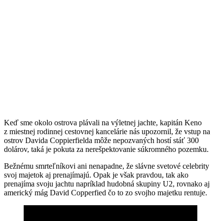
Keď sme okolo ostrova plávali na výletnej jachte, kapitán Keno
z miestnej rodinnej cestovnej kancelárie nás upozornil, že vstup na
ostrov Davida Coppierfielda môže nepozvaných hostí stáť 300
dolárov, taká je pokuta za nerešpektovanie súkromného pozemku.
Bežnému smrteľníkovi ani nenapadne, že slávne svetové celebrity
svoj majetok aj prenajímajú. Opak je však pravdou, tak ako
prenajíma svoju jachtu napríklad hudobná skupiny U2, rovnako aj
americký mág David Copperfied čo to zo svojho majetku rentuje.