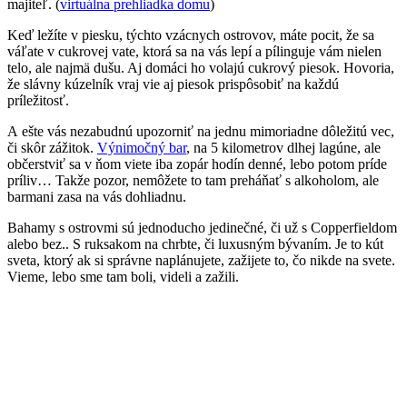
majiteľ. (
virtuálna prehliadka domu
)
Keď ležíte v piesku, týchto vzácnych ostrovov, máte pocit, že sa
váľate v cukrovej vate, ktorá sa na vás lepí a pílinguje vám nielen
telo, ale najmä dušu. Aj domáci ho volajú cukrový piesok. Hovoria,
že slávny kúzelník vraj vie aj piesok prispôsobiť na každú
príležitosť.
A ešte vás nezabudnú upozorniť na jednu mimoriadne dôležitú vec,
či skôr zážitok.
Výnimočný bar
, na 5 kilometrov dlhej lagúne, ale
občerstviť sa v ňom viete iba zopár hodín denné, lebo potom príde
príliv… Takže pozor, nemôžete to tam preháňať s alkoholom, ale
barmani zasa na vás dohliadnu.
Bahamy s ostrovmi sú jednoducho jedinečné, či už s Copperfieldom
alebo bez.. S ruksakom na chrbte, či luxusným bývaním. Je to kút
sveta, ktorý ak si správne naplánujete, zažijete to, čo nikde na svete.
Vieme, lebo sme tam boli, videli a zažili.