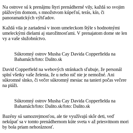
Na ostrove sú k prenájmu štyri prenádherné vily, každá so svojim
plážovým domom, s množstvom kúpeľní, terás, kín, či
panoramatických výhľadov.
Každá vila je zariadená v inom umeleckom štýle s hodnotnými
umeleckými dielami aj starožitnosťami. V prenajatom dome ste len
vy a vaše služobníctvo.
Súkromný ostrov Musha Cay Davida Copperfielda na
Bahamách/foto: Dalito.sk
David Copperfield na webových stránkach sľubuje, že personál
splní všetky vaše želenia, že u neho nič nie je nemožné. Ani
súkromné slnko, či večer súkromný mesiac na tanieri počas večere
na pláži.
Súkromný ostrov Musha Cay Davida Copperfielda na
Bahamách/foto: Dalito.sk/foto: Dalito.sk
Bazény sú samozrejmosťou, ale tie využívajú skôr deti, veď
nekúpať sa v tomto prenádhernom kúte sveta v až priesvitnom mori
by bola priam nehoráznosť.