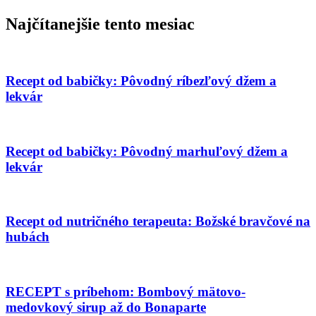
Najčítanejšie tento mesiac
Recept od babičky: Pôvodný ríbezľový džem a
lekvár
Recept od babičky: Pôvodný marhuľový džem a
lekvár
Recept od nutričného terapeuta: Božské bravčové na
hubách
RECEPT s príbehom: Bombový mätovo-
medovkový sirup až do Bonaparte