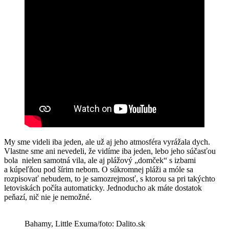
My sme videli iba jeden, ale už aj jeho atmosféra vyrážala dych.
Vlastne sme ani nevedeli, že vidíme iba jeden, lebo jeho súčasťou
bola nielen samotná vila, ale aj plážový „domček“ s izbami
a kúpeľňou pod šírim nebom. O súkromnej pláži a móle sa
rozpisovať nebudem, to je samozrejmosť, s ktorou sa pri takýchto
letoviskách počíta automaticky. Jednoducho ak máte dostatok
peňazí, nič nie je nemožné.
Bahamy, Little Exuma/foto: Dalito.sk