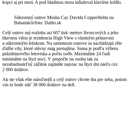
kopci aj pri mori. A pod hladinou mora inštaloval klavírne krídlo.
Súkromný ostrov Musha Cay Davida Copperfielda na
Bahamách/foto: Dalito.sk
Celý ostrov má rozlohu asi 607 tisíc metrov štvorcových a jeho
hlavnou vilou je rezidencia High View s vlastným prístavom
a súkromným letiskom. Na samotnom ostrove sa nachádzajú ešte
ďalšie vily, ktoré slávny mág prenajíma. Suma je podľa výberu
prázdninového letoviska a počtu osôb. Maximálne 24 ľudí
minimálne na štyri noci. V prepočte na osobu tak za
nezabudnuteľný zážitok zaplatíte najviac na štyri dni niečo cez
2 000 dolárov.
Ak ste však ešte náročnejší a celý ostrov chcete iba pre seba, potom
vás to bude stáť 38 000 dolárov na deň.