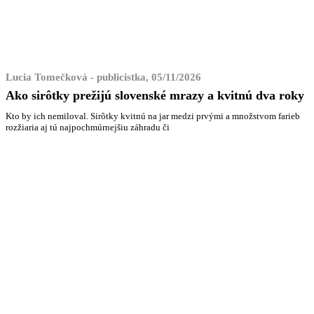
Lucia Tomečková - publicistka, 05/11/2026
Ako sirôtky prežijú slovenské mrazy a kvitnú dva roky
Kto by ich nemiloval. Sirôtky kvitnú na jar medzi prvými a množstvom farieb
rozžiaria aj tú najpochmúrnejšiu záhradu či