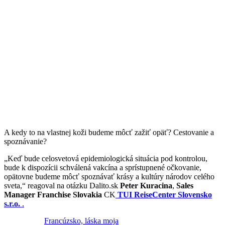
A kedy to na vlastnej koži budeme môcť zažiť opäť? Cestovanie a
spoznávanie?
„Keď bude celosvetová epidemiologická situácia pod kontrolou,
bude k dispozícii schválená vakcína a sprístupnené očkovanie,
opätovne budeme môcť spoznávať krásy a kultúry národov celého
sveta,“ reagoval na otázku Dalito.sk
Peter Kuracina
,
Sales
Manager Franchise Slovakia
CK
TUI ReiseCenter Slovensko
s.r.o.
.
Francúzsko, láska moja