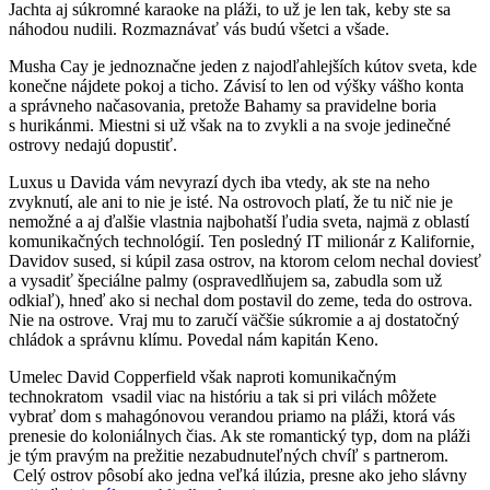
Jachta aj súkromné karaoke na pláži, to už je len tak, keby ste sa
náhodou nudili. Rozmaznávať vás budú všetci a všade.
Musha Cay je jednoznačne jeden z najodľahlejších kútov sveta, kde
konečne nájdete pokoj a ticho. Závisí to len od výšky vášho konta
a správneho načasovania, pretože Bahamy sa pravidelne boria
s hurikánmi. Miestni si už však na to zvykli a na svoje jedinečné
ostrovy nedajú dopustiť.
Luxus u Davida vám nevyrazí dych iba vtedy, ak ste na neho
zvyknutí, ale ani to nie je isté. Na ostrovoch platí, že tu nič nie je
nemožné a aj ďalšie vlastnia najbohatší ľudia sveta, najmä z oblastí
komunikačných technológií. Ten posledný IT milionár z Kalifornie,
Davidov sused, si kúpil zasa ostrov, na ktorom celom nechal doviesť
a vysadiť špeciálne palmy (ospravedlňujem sa, zabudla som už
odkiaľ), hneď ako si nechal dom postavil do zeme, teda do ostrova.
Nie na ostrove. Vraj mu to zaručí väčšie súkromie a aj dostatočný
chládok a správnu klímu. Povedal nám kapitán Keno.
Umelec David Copperfield však naproti komunikačným
technokratom vsadil viac na históriu a tak si pri vilách môžete
vybrať dom s mahagónovou verandou priamo na pláži, ktorá vás
prenesie do koloniálnych čias. Ak ste romantický typ, dom na pláži
je tým pravým na prežitie nezabudnuteľných chvíľ s partnerom.
Celý ostrov pôsobí ako jedna veľká ilúzia, presne ako jeho slávny