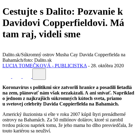
Cestujte s Dalito: Pozvanie k
Davidovi Copperfieldovi. Má
tam raj, videli sme
Dalito.sk/Súkromný ostrov Musha Cay Davida Copperfielda na
Bahamách/foto: Dalito.sk
LUCIA TOMEČKOVÁ - PUBLICISTKA
-
28. októbra 2020
Koronavírus s politikmi síce zatvorili hranice a posadili lietadlá
na zem, plánovať nám však nezakázali. A ani snívať. Napríklad
o jednom z najkrajších súkromných kútoch sveta, priamo
u svetovej celebrity Davida Coppierfielda na Bahamách.
Americký iluzionista si ešte v roku 2007 kúpil štyri prenádherné
ostrovy na Bahamách. Za 50 miliónov dolárov, ktoré si zarobil
tvrdou prácou napriek tomu, že jeho mama ho dlho presviedčala, že
touto kariérou sa neuživí.