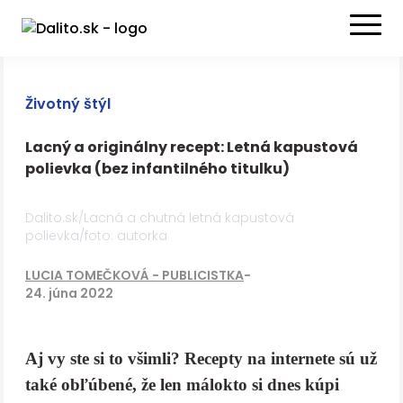
Životný štýl
Lacný a originálny recept: Letná kapustová
polievka (bez infantilného titulku)
Dalito.sk/Lacná a chutná letná kapustová
polievka/foto: autorka
LUCIA TOMEČKOVÁ - PUBLICISTKA
-
24. júna 2022
Aj vy ste si to všimli? Recepty na internete sú už
také obľúbené, že len málokto si dnes kúpi