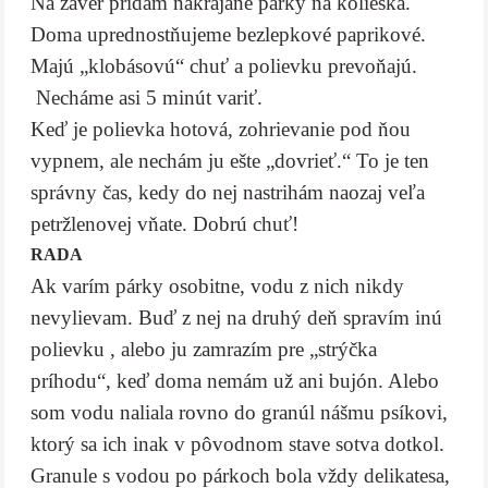
Na záver pridám nakrájané párky na kolieska.
Doma uprednostňujeme bezlepkové paprikové.
Majú „klobásovú“ chuť a polievku prevoňajú.
Necháme asi 5 minút variť.
Keď je polievka hotová, zohrievanie pod ňou
vypnem, ale nechám ju ešte „dovrieť.“ To je ten
správny čas, kedy do nej nastrihám naozaj veľa
petržlenovej vňate. Dobrú chuť!
RADA
Ak varím párky osobitne, vodu z nich nikdy
nevylievam. Buď z nej na druhý deň spravím inú
polievku , alebo ju zamrazím pre „strýčka
príhodu“, keď doma nemám už ani bujón. Alebo
som vodu naliala rovno do granúl nášmu psíkovi,
ktorý sa ich inak v pôvodnom stave sotva dotkol.
Granule s vodou po párkoch bola vždy delikatesa,