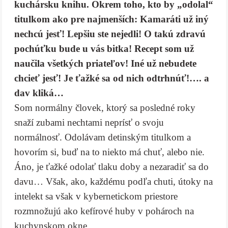
kuchársku knihu. Okrem toho, kto by „odolal“
titulkom ako pre najmenších: Kamaráti už iný
nechcú jesť! Lepšiu ste nejedli! O takú zdravú
pochúťku bude u vás bitka! Recept som už
naučila všetkých priateľov! Iné už nebudete
chcieť jesť! Je ťažké sa od nich odtrhnúť!….
a
dav kliká…
Som normálny človek, ktorý sa posledné roky
snaží zubami nechtami neprísť o svoju
normálnosť. Odolávam detinským titulkom a
hovorím si, buď na to niekto má chuť, alebo nie.
Áno, je ťažké odolať tlaku doby a nezaradiť sa do
davu… Však, ako, každému podľa chuti, útoky na
intelekt sa však v kybernetickom priestore
rozmnožujú ako kefírové huby v pohároch na
kuchynskom okne.