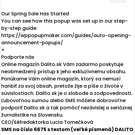
Our Spring Sale Has Started
You can see how this popup was set up in our step-
by-step guide:
https://wppopupmaker.com/guides/auto-opening-
announcement-popups/
×
Podporte nás
Online magazín Dalito.sk Vám zadarmo poskytuje
neobmedzený prístup k jeho exkluzívnemu obsahu.
Ponúkame Vám online magazín, ktorý sa nemusí
hanbiť za svoj obsah, pretože žije a píše o živote v
súvislostiach. Dalito.sk je o slobode a zodpovednosti.
Ľubovoľnou sumou alebo SMS môžete dobrovoľne
podporiť Dalito.sk a tak pomôcť nezávislej a serióznej
žurnalistike na Slovensku.
CEO/šéfredaktorka Lucia Tomečková
SMS na číslo 6675 s textom (veľké písmená) DALITO