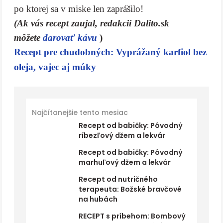
po ktorej sa v miske len zaprášilo!
(Ak vás recept zaujal, redakcii Dalito.sk
môžete
darovať kávu
)
Recept pre chudobných: Vyprážaný karfiol bez
oleja, vajec aj múky
Najčítanejšie tento mesiac
Recept od babičky: Pôvodný
ríbezľový džem a lekvár
Recept od babičky: Pôvodný
marhuľový džem a lekvár
Recept od nutričného
terapeuta: Božské bravčové
na hubách
RECEPT s príbehom: Bombový