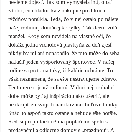
nevieme dojesť. Tak som vymyslela inú, opäť
z toho, čo chladnička z nákupu spred troch
týždňov ponúkla. Teda, čo v nej ostalo po nálete
našej rodinnej domácej kobylky. Tak dcéru volá
manžel. Keby som nevidela na vlastné oči, čo
dokáže jedna vrcholová plavkyňa za deň zjesť,
nikdy by mi ani nenapadlo, že toto môže do seba
natlačiť jeden vyšportovaný športovec. V našej
rodine sa preto na tuky, či kalórie nehráme. To
však neznamená, že sa ešte nestravujeme zdravo.
Tento recept je už rodinný. V dnešnej pridrahej
dobe môže byť aj inšpiráciou ako ušetriť, ale
neukrojiť zo svojich nárokov na chuťové bunky.
Snáď to aspoň takto ostane a nebude ešte horšie.
Keď si pri pultoch už iba poplačeme spolu s
predavačmi a odídeme domov s „prázdnou“. A