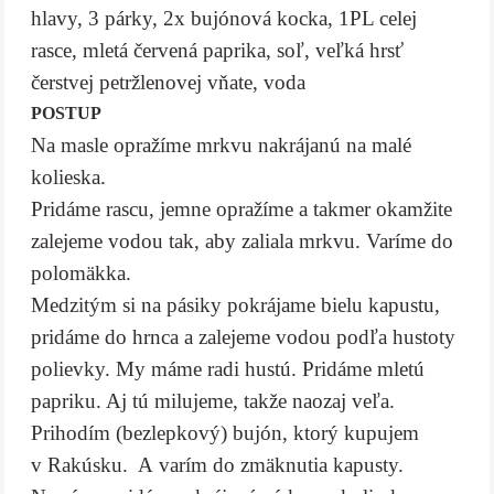
hlavy, 3 párky, 2x bujónová kocka, 1PL celej
rasce, mletá červená paprika, soľ, veľká hrsť
čerstvej petržlenovej vňate, voda
POSTUP
Na masle opražíme mrkvu nakrájanú na malé
kolieska.
Pridáme rascu, jemne opražíme a takmer okamžite
zalejeme vodou tak, aby zaliala mrkvu. Varíme do
polomäkka.
Medzitým si na pásiky pokrájame bielu kapustu,
pridáme do hrnca a zalejeme vodou podľa hustoty
polievky. My máme radi hustú. Pridáme mletú
papriku. Aj tú milujeme, takže naozaj veľa.
Prihodím (bezlepkový) bujón, ktorý kupujem
v Rakúsku. A varím do zmäknutia kapusty.