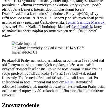
1913 – 1914 vybudovali luxusný hotel Imperial, ktorý sa okamžite
preslávil unikátnym keramickým obkladom, ktorý vytvorili podľa
plánov Jana Beneša. Interiér doplnili plastikami Josefa
Drahoňovského a k videniu sú tu dodnes. Roky najväčšej slávy
zažil hotel od roku 1918 do 1939. Medzi jeho slávnych hostí patrili
napríklad prvý prezident Československa T
omáš Garrigue Masaryk
,
spisovateľ Franz Kafka či hudobný skladateľ
Leoš Janáček,
ktorý
najznámejšiu operu napísal po smrti svojich detí. Písal ju desať
rokov.
Unikátny keramický obklad z roku 1914 v Café
Imperial/foto: CI
Po okupácii Prahy nemeckou armádou, sa od marca 1939 hotel stal
obľúbeným miestom nemeckých vojakov, takže sa mu začali
vyhýbať domáci českí hostia. Po vojne hotel okamžite naviazal na
svoju predvojnovú slávu. Roky 1948 až 1989 boli však rokmi
katastrofy. To, čo nedokázali ani fašisti, dokonali komunisti. Po
znárodnení sa hotel Imperial stal hotelom
ROH
(Revolučné
odborové hnutie), a tak mnohým bežným návštevníkom Prahy ostal
totálne neprístupný a v 80. rokoch minulého storočia ho definitívne
zatvorili.
Znovuzrodenie