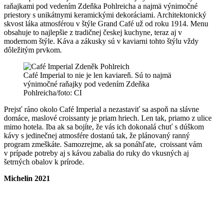
raňajkami pod vedením Zdeňka Pohlreicha a najmä výnimočné
priestory s unikátnymi keramickými dekoráciami. Architektonický
skvost láka atmosférou v štýle Grand Café už od roku 1914. Menu
obsahuje to najlepšie z tradičnej českej kuchyne, teraz aj v
modernom štýle. Káva a zákusky sú v kaviarni tohto štýlu vždy
dôležitým prvkom.
Café Imperial to nie je len kaviareň. Sú to najmä
výnimočné raňajky pod vedením Zdeňka
Pohlreicha/foto: CI
Prejsť ráno okolo Café Imperial a nezastaviť sa aspoň na slávne
domáce, maslové croissanty je priam hriech. Len tak, priamo z ulice
mimo hotela. Iba ak sa bojíte, že vás ich dokonalá chuť s dúškom
kávy s jedinečnej atmosfére dostanú tak, že plánovaný ranný
program zmeškáte. Samozrejme, ak sa ponáhľate, croissant vám
v prípade potreby aj s kávou zabalia do ruky do vkusných aj
šetrných obalov k prírode.
Michelin 2021