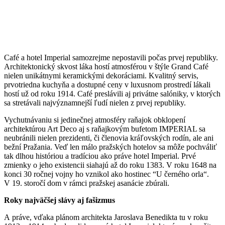
Café a hotel Imperial samozrejme nepostavili počas prvej republiky.
Architektonický skvost láka hostí atmosférou v štýle Grand Café
nielen unikátnymi keramickými dekoráciami. Kvalitný servis,
prvotriedna kuchyňa a dostupné ceny v luxusnom prostredí lákali
hostí už od roku 1914. Café preslávili aj privátne salóniky, v ktorých
sa stretávali najvýznamnejší ľudí nielen z prvej republiky.
Vychutnávaniu si jedinečnej atmosféry raňajok obklopení
architektúrou Art Deco aj s raňajkovým bufetom IMPERIAL sa
neubránili nielen prezidenti, či členovia kráľovských rodín, ale ani
bežní Pražania. Veď len málo pražských hotelov sa môže pochváliť
tak dlhou históriou a tradíciou ako práve hotel Imperial. Prvé
zmienky o jeho existencii siahajú až do roku 1383. V roku 1648 na
konci 30 ročnej vojny ho vznikol ako hostinec “U černého orla“.
V 19. storočí dom v rámci pražskej asanácie zbúrali.
Roky najväčšej slávy aj fašizmus
A práve, vďaka plánom architekta Jaroslava Benedikta tu v roku