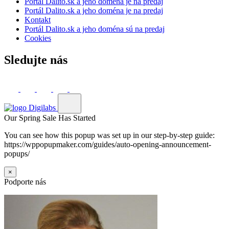
Portál Dalito.sk a jeho doména je na predaj
Portál Dalito.sk a jeho doména je na predaj
Kontakt
Portál Dalito.sk a jeho doména sú na predaj
Cookies
Sledujte nás
Our Spring Sale Has Started
You can see how this popup was set up in our step-by-step guide:
https://wppopupmaker.com/guides/auto-opening-announcement-
popups/
×
Podporte nás