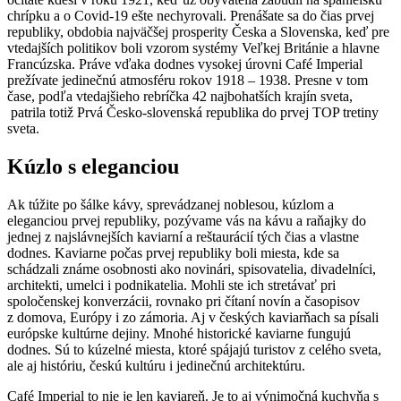
chrípku a o Covid-19 ešte nechyrovali. Prenášate sa do čias prvej
republiky, obdobia najväčšej prosperity Česka a Slovenska, keď pre
vtedajších politikov boli vzorom systémy Veľkej Británie a hlavne
Francúzska. Práve vďaka dodnes vysokej úrovni Café Imperial
prežívate jedinečnú atmosféru rokov 1918 – 1938. Presne v tom
čase, podľa vtedajšieho rebríčka 42 najbohatších krajín sveta,
patrila totiž Prvá Česko-slovenská republika do prvej TOP tretiny
sveta.
Kúzlo s eleganciou
Ak túžite po šálke kávy, sprevádzanej noblesou, kúzlom a
eleganciou prvej republiky, pozývame vás na kávu a raňajky do
jednej z najslávnejších kaviarní a reštaurácií tých čias a vlastne
dodnes. Kaviarne počas prvej republiky boli miesta, kde sa
schádzali známe osobnosti ako novinári, spisovatelia, divadelníci,
architekti, umelci i podnikatelia. Mohli ste ich stretávať pri
spoločenskej konverzácii, rovnako pri čítaní novín a časopisov
z domova, Európy i zo zámoria. Aj v českých kaviarňach sa písali
európske kultúrne dejiny. Mnohé historické kaviarne fungujú
dodnes. Sú to kúzelné miesta, ktoré spájajú turistov z celého sveta,
ale aj históriu, českú kultúru i jedinečnú architektúru.
Café Imperial to nie je len kaviareň. Je to aj výnimočná kuchyňa s