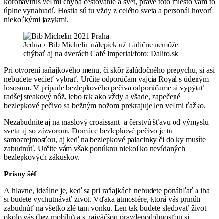
koronavírus veľmi chýba cestovanie a svet, práve toto miesto vám to
úplne vynahradí. Hostia sú tu vždy z celého sveta a personál hovorí
niekoľkými jazykmi.
Jedna z Bib Michelin nálepiek už tradične nemôže
chýbať aj na dverách Café Imperial/foto: Dalito.sk
Pri otvorení raňajkového menu, či skôr žalúdočného prepychu, si asi
nebudete vedieť vybrať. Určite odporúčam vajcia Royal s údeným
lososom. V prípade bezlepkového pečiva odporúčame si vypýtať
radšej steakový nôž, lebo tak ako vždy a všade, zapečené
bezlepkové pečivo sa bežným nožom prekrajuje len veľmi ťažko.
Nezabudnite aj na maslový croaissant a čerstvú šťavu od výmyslu
sveta aj so zázvorom. Domáce bezlepkové pečivo je tu
samozrejmosťou, aj keď na bezlepkové palacinky či dolky musíte
zabudnúť. Určite vám však ponúknu niekoľko nevídaných
bezlepkových zákuskov.
Prísny šéf
A hlavne, ideálne je, keď sa pri raňajkách nebudete ponáhľať a iba
si budete vychutnávať život. Vďaka atmosfére, ktorá vás prinúti
zabudnúť na všetko zlé tam vonku. Len tak budete sledovať život
okolo vás (bez mobilu) a s najväčšou pravdepodobnosťou si