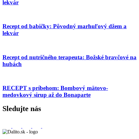
lekvár
Recept od babičky: Pôvodný marhuľový džem a
lekvár
Recept od nutričného terapeuta: Božské bravčové na
hubách
RECEPT s príbehom: Bombový mätovo-
medovkový sirup až do Bonaparte
Sledujte nás