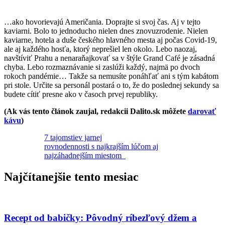
…ako hovorievajú Američania. Doprajte si svoj čas. Aj v tejto
kaviarni. Bolo to jednoducho nielen dnes znovuzrodenie. Nielen
kaviarne, hotela a duše českého hlavného mesta aj počas Covid-19,
ale aj každého hosťa, ktorý neprešiel len okolo. Lebo naozaj,
navštíviť Prahu a nenaraňajkovať sa v štýle Grand Café je zásadná
chyba. Lebo rozmaznávanie si zaslúži každý, najmä po dvoch
rokoch pandémie… Takže sa nemusíte ponáhľať ani s tým kabátom
pri stole. Určite sa personál postará o to, že do poslednej sekundy sa
budete cítiť presne ako v časoch prvej republiky.
(Ak vás tento článok zaujal, redakcii Dalito.sk môžete
darovať
kávu
)
7 tajomstiev jarnej
rovnodennosti s najkrajším lúčom aj
najzáhadnejším miestom
Najčítanejšie tento mesiac
Recept od babičky: Pôvodný ríbezľový džem a