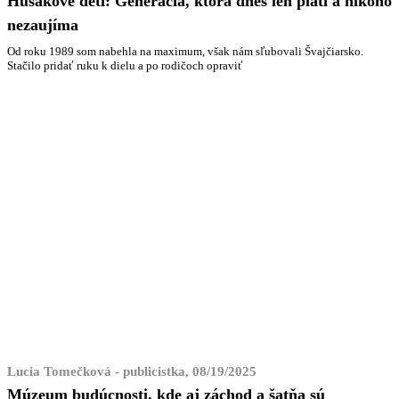
Husákove deti: Generácia, ktorá dnes len platí a nikoho
nezaujíma
Od roku 1989 som nabehla na maximum, však nám sľubovali Švajčiarsko.
Stačilo pridať ruku k dielu a po rodičoch opraviť
Lucia Tomečková - publicistka, 08/19/2025
Múzeum budúcnosti, kde aj záchod a šatňa sú