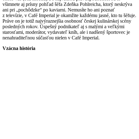
všimnete aj prísny pohľad šéfa Zdeňka Pohlreicha, ktorý neskrýva
ani pri „pochôdzke“ po kaviarni. Nemusíte ho ani poznať
z televízie, v Café Imperial je okamžite každému jasné, kto tu šéfuje.
Práve on je totiž najvýraznejšia osobnosť českej kulinárskej scény
posledných rokov. Úspešný podnikateľ aj s malými a veľkými
starosťami, moderátor, vydavateľ kníh, ale i nadšený športovec je
nenahraditeľnou súčasťou nielen v Café Imperial.
Vzácna história