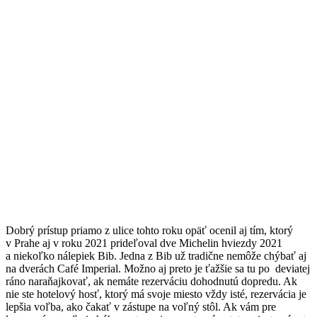
Dobrý prístup priamo z ulice tohto roku opäť ocenil aj tím, ktorý
v Prahe aj v roku 2021 prideľoval dve Michelin hviezdy 2021
a niekoľko nálepiek Bib. Jedna z Bib už tradične nemôže chýbať aj
na dverách Café Imperial. Možno aj preto je ťažšie sa tu po deviatej
ráno naraňajkovať, ak nemáte rezerváciu dohodnutú dopredu. Ak
nie ste hotelový hosť, ktorý má svoje miesto vždy isté, rezervácia je
lepšia voľba, ako čakať v zástupe na voľný stôl. Ak vám pre