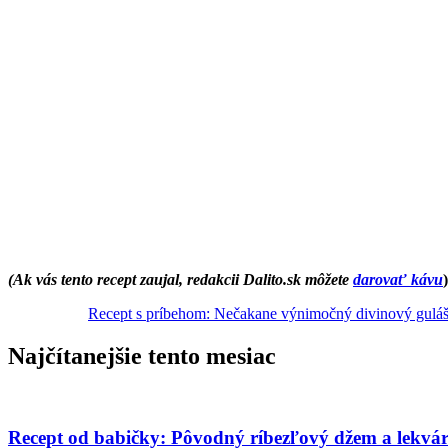
(Ak vás tento recept zaujal, redakcii Dalito.sk môžete
darovať kávu
)
Recept s príbehom: Nečakane výnimočný divinový gulá
Najčítanejšie tento mesiac
Recept od babičky: Pôvodný ríbezľový džem a lekvá