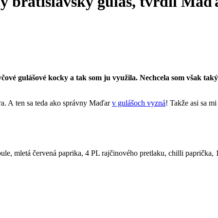
ý bratislavský guláš, tvrdil Maď
čové gulášové kocky a tak som ju využila. Nechcela som však tak
ra. A ten sa teda ako správny Maďar
v gulášoch vyzná
! Takže asi sa mi
e, mletá červená paprika, 4 PL rajčinového pretlaku, chilli paprička,