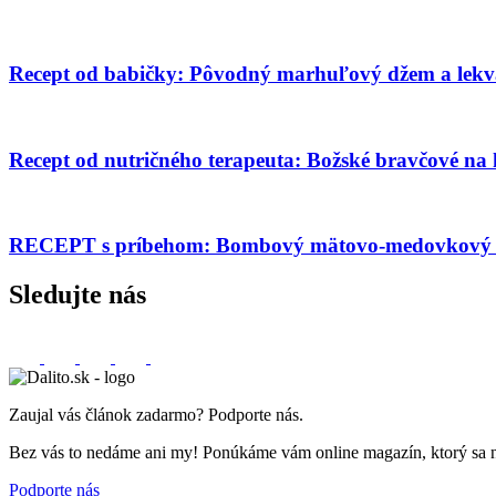
Recept od babičky: Pôvodný marhuľový džem a lekv
Recept od nutričného terapeuta: Božské bravčové na
RECEPT s príbehom: Bombový mätovo-medovkový s
Sledujte nás
Zaujal vás článok zadarmo? Podporte nás.
Bez vás to nedáme ani my! Ponúkáme vám online magazín, ktorý sa nemu
Podporte nás