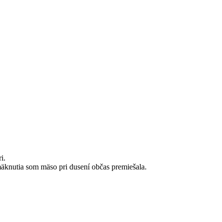
i.
äknutia som mäso pri dusení občas premiešala.