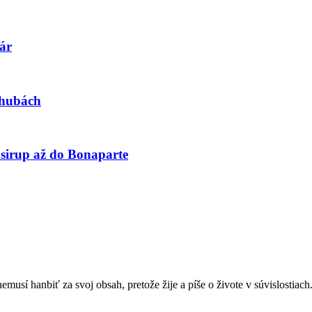
ár
 hubách
irup až do Bonaparte
sí hanbiť za svoj obsah, pretože žije a píše o živote v súvislostiach.