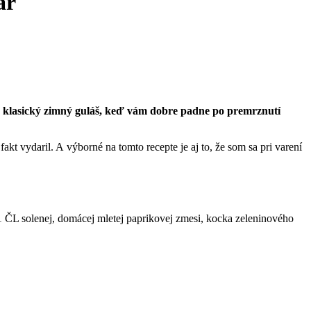
ar
ý klasický zimný guláš, keď vám dobre padne po premrznutí
 fakt vydaril. A výborné na tomto recepte je aj to, že som sa pri varení
 1 ČL solenej, domácej mletej paprikovej zmesi, kocka zeleninového