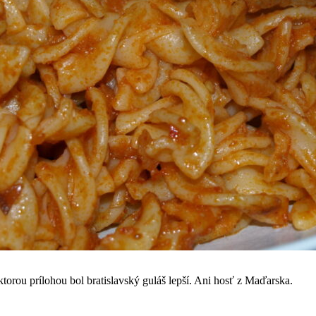
torou prílohou bol bratislavský guláš lepší. Ani hosť z Maďarska.