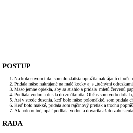
POSTUP
Na kokosovom tuku som do zlatista opražila nakrájanú cibuľu 
Pridala mäso nakrájané na malé kocky aj s „tučnými odrezkami
Mäso jemne opiekla, aby sa stiahlo a pridala mletú červenú pap
Podliala vodou a dusila do zmäknutia. Občas som vodu doliala, 
Asi v strede dusenia, keď bolo mäso polomäkké, som pridala c
Keď bolo mäkké, pridala som rajčinový pretlak a trochu poprá
Ak bolo nutné, opäť podliala vodou a dovarila až do zahustenia
RADA