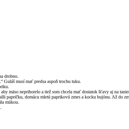
na drobno.
.“ Guláš musí mať predsa aspoň trochu tuku.
riku.
aby mäso neprihorelo a tiež som chcela mať dostatok šťavy aj na tanier
hilli papričku, domácu mletú paprikovú zmes a kocku bujónu. Až do zm
šila múkou.
.