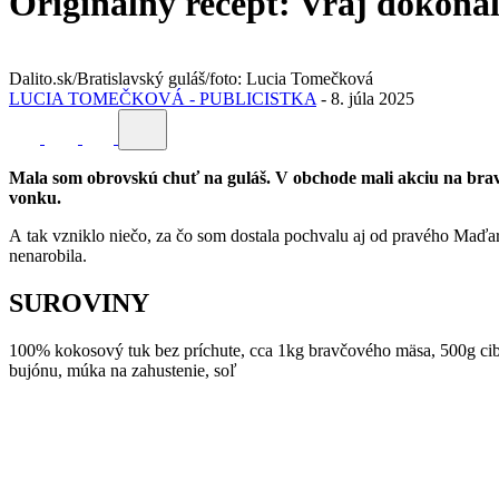
Originálny recept: Vraj dokonal
Dalito.sk/Bratislavský guláš/foto: Lucia Tomečková
LUCIA TOMEČKOVÁ - PUBLICISTKA
-
8. júla 2025
Mala som obrovskú chuť na guláš. V obchode mali akciu na brav
vonku.
A tak vzniklo niečo, za čo som dostala pochvalu aj od pravého Maďa
nenarobila.
SUROVINY
100% kokosový tuk bez príchute, cca 1kg bravčového mäsa, 500g cibul
bujónu, múka na zahustenie, soľ