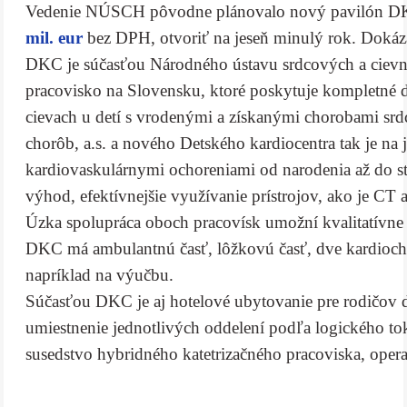
Vedenie NÚSCH pôvodne plánovalo nový pavilón DKC
mil. eur
bez DPH, otvoriť na jeseň minulý rok. Dokázal
DKC je súčasťou Národného ústavu srdcových a cievnyc
pracovisko na Slovensku, ktoré poskytuje kompletné di
cievach u detí s vrodenými a získanými chorobami srdc
chorôb, a.s. a nového Detského kardiocentra tak je na
kardiovaskulárnymi ochoreniami od narodenia až do s
výhod, efektívnejšie využívanie prístrojov, ako je CT 
Úzka spolupráca oboch pracovísk umožní kvalitatívne 
DKC má ambulantnú časť, lôžkovú časť, dve kardiochiru
napríklad na výučbu.
Súčasťou DKC je aj hotelové ubytovanie pre rodičov d
umiestnenie jednotlivých oddelení podľa logického tok
susedstvo hybridného katetrizačného pracoviska, opera