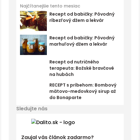
Najčítanejšie tento mesiac
Recept od babičky: Pôvodný
ríbezľový džem a lekvár
Recept od babičky: Pôvodný
marhuľový džem a lekvár
Recept od nutričného
terapeuta: Božské bravčové
na hubách
RECEPT s príbehom: Bombový
mätovo-medovkový sirup až
do Bonaparte
Sledujte nás
Zaujal vás článok zadarmo?