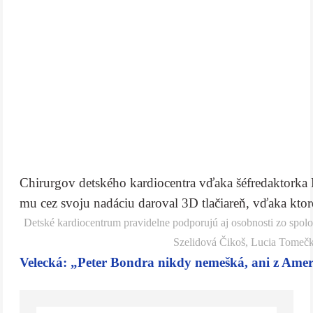
Chirurgov detského kardiocentra vďaka šéfredaktorka 
mu cez svoju nadáciu daroval 3D tlačiareň, vďaka ktor
Detské kardiocentrum pravidelne podporujú aj osobnosti zo spol
Szelidová Čikoš, Lucia Tomečko
Velecká: „Peter Bondra nikdy nemešká, ani z Amer