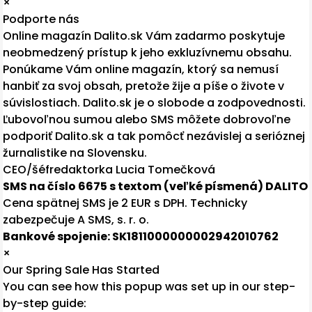
×
Podporte nás
Online magazín Dalito.sk Vám zadarmo poskytuje
neobmedzený prístup k jeho exkluzívnemu obsahu.
Ponúkame Vám online magazín, ktorý sa nemusí
hanbiť za svoj obsah, pretože žije a píše o živote v
súvislostiach. Dalito.sk je o slobode a zodpovednosti.
Ľubovoľnou sumou alebo SMS môžete dobrovoľne
podporiť Dalito.sk a tak pomôcť nezávislej a serióznej
žurnalistike na Slovensku.
CEO/šéfredaktorka Lucia Tomečková
SMS na číslo 6675 s textom (veľké písmená) DALITO
Cena spätnej SMS je 2 EUR s DPH. Technicky
zabezpečuje A SMS, s. r. o.
Bankové spojenie: SK1811000000002942010762
×
Our Spring Sale Has Started
You can see how this popup was set up in our step-
by-step guide: