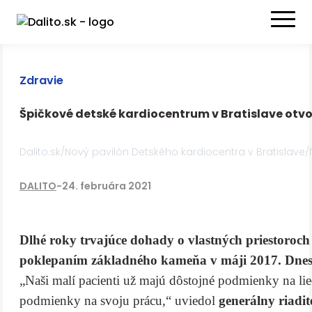
Zdravie
Špičkové detské kardiocentrum v Bratislave otv
Dalito.sk/Nový pavilón Detského kardiocentra v Bratislave/
DALITO
-
24. februára 2021
Dlhé roky trvajúce dohady o vlastných priestoroch
poklepaním základného kameňa v máji 2017. Dnes s
„Naši malí pacienti už majú dôstojné podmienky na liečb
podmienky na svoju prácu,“ uviedol
generálny riadi