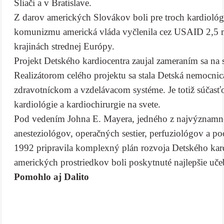
Sliači a v Bratislave.
Z darov amerických Slovákov boli pre troch kardioló
komunizmu americká vláda vyčlenila cez USAID 2,5
krajinách strednej Európy.
Projekt Detského kardiocentra zaujal zameraním sa na s
Realizátorom celého projektu sa stala Detská nemocn
zdravotníckom a vzdelávacom systéme. Je totiž súčasťo
kardiológie a kardiochirurgie na svete.
Pod vedením Johna E. Mayera, jedného z najvýznamnej
anesteziológov, operačných sestier, perfuziológov a po
1992 pripravila komplexný plán rozvoja Detského kard
amerických prostriedkov boli poskytnuté najlepšie uče
Pomohlo aj Dalito