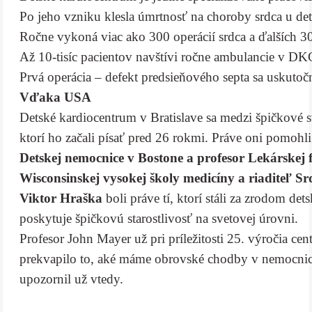
Po jeho vzniku klesla úmrtnosť na choroby srdca u de
Ročne vykoná viac ako 300 operácií srdca a ďalších 300
Až 10-tisíc pacientov navštívi ročne ambulancie v DK
Prvá operácia – defekt predsieňového septa sa uskutoč
Vďaka USA
Detské kardiocentrum v Bratislave sa medzi špičkové 
ktorí ho začali písať pred 26 rokmi. Práve oni pomoh
Detskej nemocnice v Bostone a profesor Lekárskej
Wisconsinskej vysokej školy medicíny a riaditeľ S
Viktor Hraška
boli práve tí, ktorí stáli za zrodom d
poskytuje špičkovú starostlivosť na svetovej úrovni.
Profesor John Mayer už pri príležitosti 25. výročia ce
prekvapilo to, aké máme obrovské chodby v nemocnici
upozornil už vtedy.