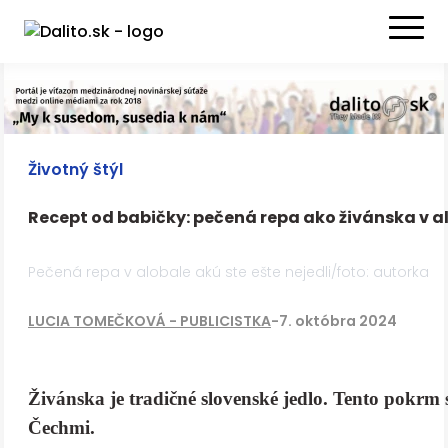
Životný štýl
Recept od babičky: pečená repa ako živánska v a
Pečená repa v alobale akú ste ešte nejedli/foto: autorka
LUCIA TOMEČKOVÁ - PUBLICISTKA
-
7. októbra 2024
Živánska je tradičné slovenské jedlo. Tento pokrm 
Čechmi.