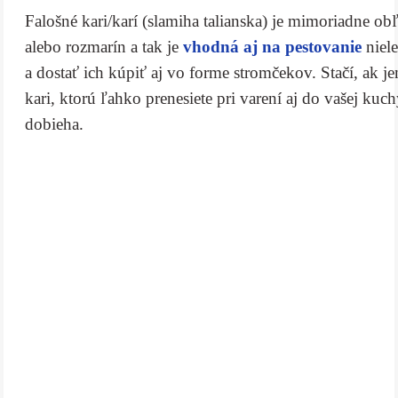
Falošné kari/karí (slamiha talianska) je mimoriadne
alebo rozmarín a tak je
vhodná aj na pestovanie
niele
a dostať ich kúpiť aj vo forme stromčekov. Stačí, ak j
kari, ktorú ľahko prenesiete pri varení aj do vašej kuc
dobieha.