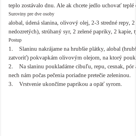
teplo zostávalo dnu. Ale ak chcete jedlo uchovať teplé 
Suroviny pre dve osoby
alobal, údená slanina, olivový olej, 2-3 stredné repy, 
nedozretých), strúhaný syr, 2 zelené papriky, 2 kapie, 
Postup
1. Slaninu nakrájame na hrubšie plátky, alobal (hrubš
zatvoriť) pokvapkám olivovým olejom, na ktorý pouk
2. Na slaninu poukladáme cibuľu, repu, cesnak, pór a
nech nám počas pečenia poriadne pretečie zeleninou.
3. Vrstvenie ukončíme paprikou a opäť syrom.