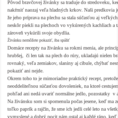
Pôvod bravčovej živánky sa traduje do stredoveku, keď
nakŕmiť naozaj veľa hladných krkov. Naši predkovia ju
že jeho príprava na plechu sa stala súčasťou aj veľký
neskôr piekli na plechoch vo vykúrených kachliach a t
zároveň vykúrili svoje obydlia.
Živánku nemôžete pokaziť, iba spáliť
Domáce recepty na živánku sa rokmi menia, ale princíp
hrubšej, či len tak na plech do rúry, ukladajú nielen 
rovnaký, veľa zemiakov, slaniny aj cibule, chýbať ne
pokaziť ani nejde.
Okrem toho to je mimoriadne praktický recept, pretože 
neoddeliteľnou súčasťou dovoleniek, na ktoré cestuje
pohľad ani nedá uvariť normálne jedlo, pozostatky v alo
Na živánsku som si spomenula počas jesene, keď ma ze
toľko paprík a rajčín, že sme ich jedli celé leto na vš
vymyslené a dobrý pocit nám ostal aj každé ráno, keď sm