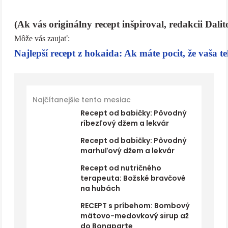
(Ak vás originálny recept inšpiroval, redakcii Dali
Môže vás zaujať:
Najlepší recept z hokaida: Ak máte pocit, že vaša te
Najčítanejšie tento mesiac
Recept od babičky: Pôvodný
ríbezľový džem a lekvár
Recept od babičky: Pôvodný
marhuľový džem a lekvár
Recept od nutričného
terapeuta: Božské bravčové
na hubách
RECEPT s príbehom: Bombový
mätovo-medovkový sirup až
do Bonaparte