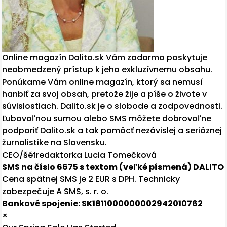
Online magazín Dalito.sk Vám zadarmo poskytuje
neobmedzený prístup k jeho exkluzívnemu obsahu.
Ponúkame Vám online magazín, ktorý sa nemusí
hanbiť za svoj obsah, pretože žije a píše o živote v
súvislostiach. Dalito.sk je o slobode a zodpovednosti.
Ľubovoľnou sumou alebo SMS môžete dobrovoľne
podporiť Dalito.sk a tak pomôcť nezávislej a serióznej
žurnalistike na Slovensku.
CEO/šéfredaktorka Lucia Tomečková
SMS na číslo 6675 s textom (veľké písmená) DALITO
Cena spätnej SMS je 2 EUR s DPH. Technicky
zabezpečuje A SMS, s. r. o.
Bankové spojenie: SK1811000000002942010762
×