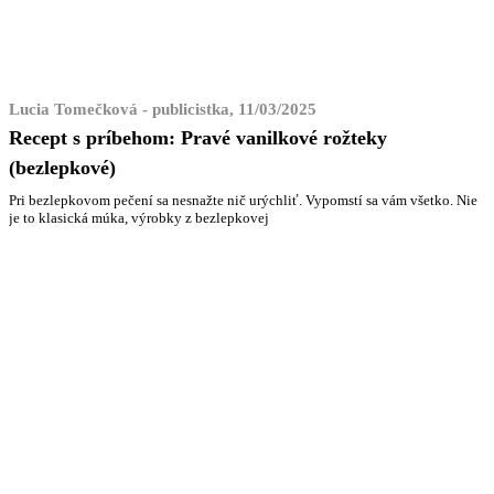
Lucia Tomečková - publicistka, 11/03/2025
Recept s príbehom: Pravé vanilkové rožteky
(bezlepkové)
Pri bezlepkovom pečení sa nesnažte nič urýchliť. Vypomstí sa vám všetko. Nie
je to klasická múka, výrobky z bezlepkovej