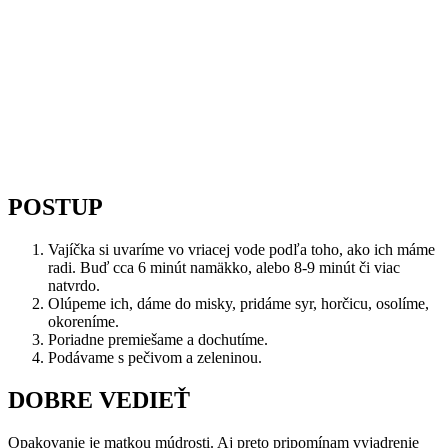
POSTUP
Vajíčka si uvaríme vo vriacej vode podľa toho, ako ich máme
radi. Buď cca 6 minút namäkko, alebo 8-9 minút či viac
natvrdo.
Olúpeme ich, dáme do misky, pridáme syr, horčicu, osolíme,
okoreníme.
Poriadne premiešame a dochutíme.
Podávame s pečivom a zeleninou.
DOBRE VEDIEŤ
Opakovanie je matkou múdrosti. Aj preto pripomínam vyjadrenie