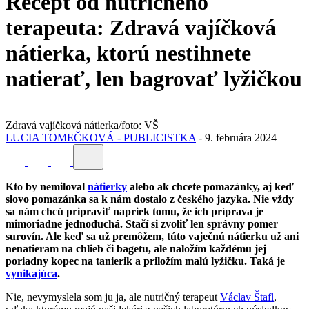
Recept od nutričného
terapeuta: Zdravá vajíčková
nátierka, ktorú nestihnete
natierať, len bagrovať lyžičkou
Zdravá vajíčková nátierka/foto: VŠ
LUCIA TOMEČKOVÁ - PUBLICISTKA
-
9. februára 2024
Kto by nemiloval
nátierky
alebo ak chcete pomazánky, aj keď
slovo pomazánka sa k nám dostalo z českého jazyka. Nie vždy
sa nám chcú pripraviť napriek tomu, že ich príprava je
mimoriadne jednoduchá. Stačí si zvoliť len správny pomer
surovín. Ale keď sa už premôžem, túto vaječnú nátierku už ani
nenatieram na chlieb či bagetu, ale naložím každému jej
poriadny kopec na tanierik a priložím malú lyžičku. Taká je
vynikajúca
.
Nie, nevymyslela som ju ja, ale nutričný terapeut
Václav Štafl
,