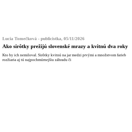
Lucia Tomečková - publicistka, 05/11/2026
Ako sirôtky prežijú slovenské mrazy a kvitnú dva roky
Kto by ich nemiloval. Sirôtky kvitnú na jar medzi prvými a množstvom farieb
rozžiaria aj tú najpochmúrnejšiu záhradu či