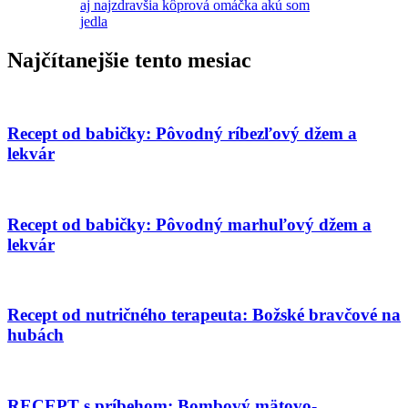
aj najzdravšia kôprová omáčka akú som
jedla
Najčítanejšie tento mesiac
Recept od babičky: Pôvodný ríbezľový džem a
lekvár
Recept od babičky: Pôvodný marhuľový džem a
lekvár
Recept od nutričného terapeuta: Božské bravčové na
hubách
RECEPT s príbehom: Bombový mätovo-