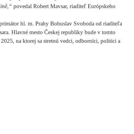
jině,“
povedal Robert Mavsar, riaditeľ Európskeho
primátor hl. m. Prahy Bohuslav Svoboda od riaditeľa
sara. Hlavné mesto Českej republiky bude v tomto
25, na ktorej sa stretnú vedci, odborníci, politici a