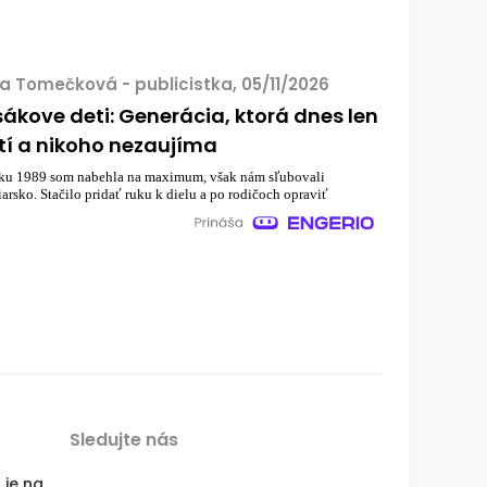
ia Tomečková - publicistka, 05/11/2026
ákove deti: Generácia, ktorá dnes len
tí a nikoho nezaujíma
ku 1989 som nabehla na maximum, však nám sľubovali
iarsko. Stačilo pridať ruku k dielu a po rodičoch opraviť
Sledujte nás
 je na