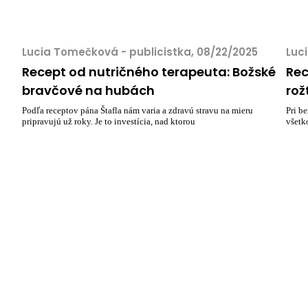
Lucia Tomečková - publicistka, 08/22/2025
Luc
Recept od nutričného terapeuta: Božské
Rec
bravčové na hubách
rož
Podľa receptov pána Štafla nám varia a zdravú stravu na mieru
Pri b
pripravujú už roky. Je to investícia, nad ktorou
všetk