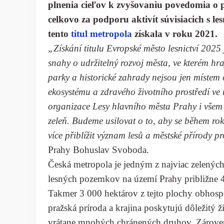
plnenia cieľov k zvyšovaniu povedomia o pr
celkovo za podporu aktivít súvisiacich s le
tento
titul metropola
získala v roku 2021.
„Získání titulu Evropské město lesnictví 2025
snahy o udržitelný rozvoj města, ve kterém hraj
parky a historické zahrady nejsou jen místem 
ekosystému a zdravého životního prostředí ve
organizace Lesy hlavního města Prahy i všem 
zeleň. Budeme usilovat o to, aby se během roku
více přiblížit význam lesů a městské přírody pr
Prahy Bohuslav Svoboda.
Česká metropola je jedným z najviac zelených
lesných pozemkov na území Prahy približne 4 
Takmer 3 000 hektárov z tejto plochy obhosp
pražská príroda a krajina poskytujú dôležitý ž
vrátane mnohých chránených druhov. Zároveň 