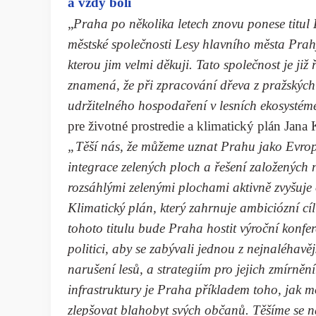
a vždy boli
„
Praha po několika letech znovu ponese titul 
městské společnosti Lesy hlavního města Prah
kterou jim velmi děkuji. Tato společnost je již
znamená, že při zpracování dřeva z pražských 
udržitelného hospodaření v lesních ekosystém
pre životné prostredie a klimatický plán Jan
„Těší nás, že můžeme uznat Prahu jako Evropsk
integrace zelených ploch a řešení založených 
rozsáhlými zelenými plochami aktivně zvyšuje o
Klimatický plán, který zahrnuje ambiciózní cíl 
tohoto titulu bude Praha hostit výroční konfer
politici, aby se zabývali jednou z nejnaléhavěj
narušení lesů, a strategiím pro jejich zmírně
infrastruktury je Praha příkladem toho, jak 
zlepšovat blahobyt svých občanů. Těšíme se n