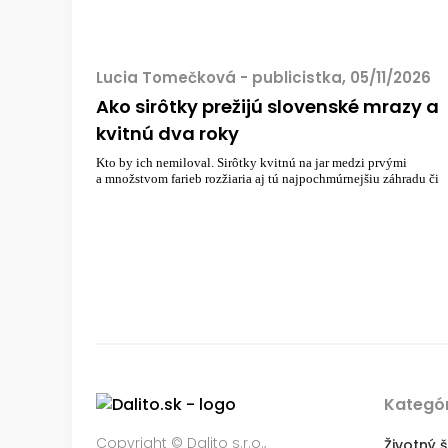
Lucia Tomečková - publicistka, 05/11/2026
Ako sirôtky prežijú slovenské mrazy a
kvitnú dva roky
Kto by ich nemiloval. Sirôtky kvitnú na jar medzi prvými
a množstvom farieb rozžiaria aj tú najpochmúrnejšiu záhradu či
Kategór
Copyright © Dalito s.r.o.,
Životný š