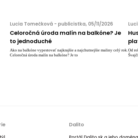
Lucia Tomečková - publicistka, 05/11/2026
Luc
Celoročná úroda malín na balkóne? Je
Hus
to jednoduché
pla
Ako na balkóne vypestovať najkrajšie a najchutnejšie maliny celý rok.
Od ro
Celoročná úroda malín na balkóne? Je to
Švajč
ie
Dalito
týl
Portál Dalito.sk a jeho doména