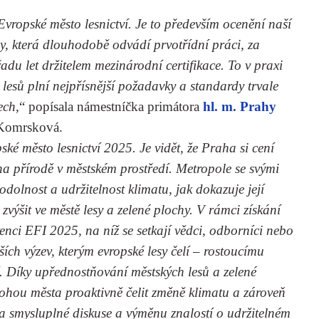
Evropské město lesnictví. Je to především ocenění naší
y, která dlouhodobě odvádí prvotřídní práci, za
 řadu let držitelem mezinárodní certifikace. To v praxi
lesů plní nejpřísnější požadavky a standardy trvale
ech
,“ popísala námestníčka primátora
hl. m. Prahy
a Komrsková.
é město lesnictví 2025. Je vidět, že Praha si cení
na přírodě v městském prostředí. Metropole se svými
dolnost a udržitelnost klimatu, jak dokazuje její
zvýšit ve městě lesy a zelené plochy. V rámci získání
enci EFI 2025, na níž se setkají vědci, odborníci nebo
ších výzev, kterým evropské lesy čelí – rostoucímu
ní. Díky upřednostňování městských lesů a zelené
mohou města proaktivně čelit změně klimatu a zároveň
a smysluplné diskuse a výměnu znalostí o udržitelném