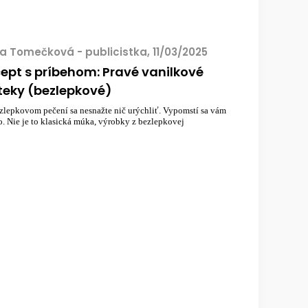
ia Tomečková - publicistka, 11/03/2025
ept s príbehom: Pravé vanilkové
teky (bezlepkové)
ezlepkovom pečení sa nesnažte nič urýchliť. Vypomstí sa vám
o. Nie je to klasická múka, výrobky z bezlepkovej