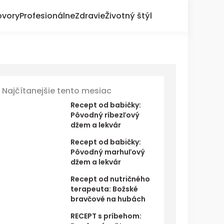
ovory
Profesionálne
Zdravie
Životný štýl
Najčítanejšie tento mesiac
Recept od babičky:
Pôvodný ríbezľový
džem a lekvár
Recept od babičky:
Pôvodný marhuľový
džem a lekvár
Recept od nutričného
terapeuta: Božské
bravčové na hubách
RECEPT s príbehom: