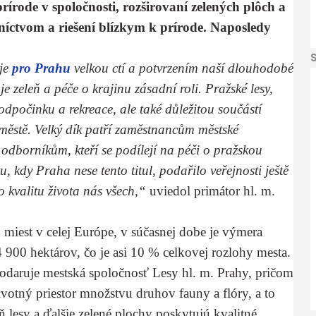
írode v spoločnosti, rozširovaní zelených plôch a
sníctvom a riešení blízkym k prírode. Naposledy
 je
pro Prahu
velkou ctí a potvrzením naší dlouhodobé
e zeleň a péče o krajinu zásadní roli. Pražské lesy,
odpočinku a rekreace, ale také důležitou součástí
 městě. Velký dík patří zaměstnancům městské
odborníkům, kteří se podílejí na péči o pražskou
, kdy Praha nese tento titul, podařilo veřejnosti ještě
o kvalitu života nás všech,“
uviedol primátor hl. m.
 miest v celej Európe, v súčasnej dobe je výmera
900 hektárov, čo je asi 10 % celkovej rozlohy mesta.
odaruje mestská spoločnosť Lesy hl. m. Prahy, pričom
ivotný priestor množstvu druhov fauny a flóry, a to
lesy a ďalšie zelené plochy poskytujú kvalitné