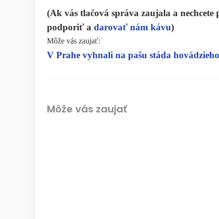
(Ak vás tlačová správa zaujala a nechcete 
podporiť a
darovať nám kávu
)
Môže vás zaujať:
V Prahe vyhnali na pašu stáda hovädzieho
Môže vás zaujať