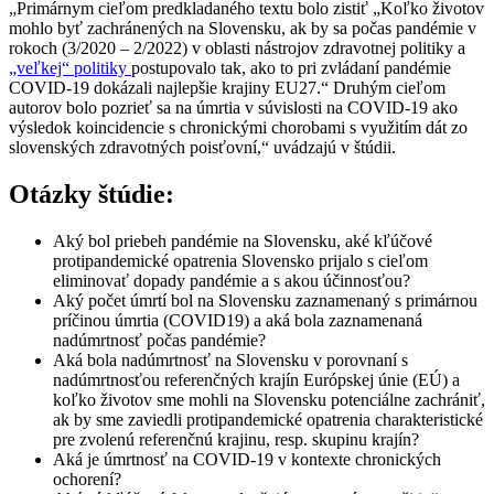
„Primárnym cieľom predkladaného textu bolo zistiť „Koľko životov
mohlo byť zachránených na Slovensku, ak by sa počas pandémie v
rokoch (3/2020 – 2/2022) v oblasti nástrojov zdravotnej politiky a
„veľkej“ politiky
postupovalo tak, ako to pri zvládaní pandémie
COVID-19 dokázali najlepšie krajiny EU27.“ Druhým cieľom
autorov bolo pozrieť sa na úmrtia v súvislosti na COVID-19 ako
výsledok koincidencie s chronickými chorobami s využitím dát zo
slovenských zdravotných poisťovní,“ uvádzajú v štúdii.
Otázky štúdie:
Aký bol priebeh pandémie na Slovensku, aké kľúčové
protipandemické opatrenia Slovensko prijalo s cieľom
eliminovať dopady pandémie a s akou účinnosťou?
Aký počet úmrtí bol na Slovensku zaznamenaný s primárnou
príčinou úmrtia (COVID19) a aká bola zaznamenaná
nadúmrtnosť počas pandémie?
Aká bola nadúmrtnosť na Slovensku v porovnaní s
nadúmrtnosťou referenčných krajín Európskej únie (EÚ) a
koľko životov sme mohli na Slovensku potenciálne zachrániť,
ak by sme zaviedli protipandemické opatrenia charakteristické
pre zvolenú referenčnú krajinu, resp. skupinu krajín?
Aká je úmrtnosť na COVID-19 v kontexte chronických
ochorení?