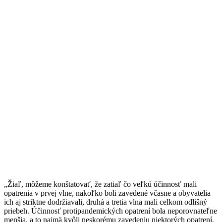
„Žiaľ, môžeme konštatovať, že zatiaľ čo veľkú účinnosť mali
opatrenia v prvej vlne, nakoľko boli zavedené včasne a obyvatelia
ich aj striktne dodržiavali, druhá a tretia vlna mali celkom odlišný
priebeh. Účinnosť protipandemických opatrení bola neporovnateľne
menšia, a to najmä kvôli neskorému zavedeniu niektorých opatrení,