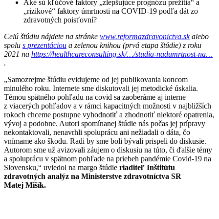
Aké sú kľúčové faktory „zlepšujúce prognózu prežitia“ a
„rizikové“ faktory úmrtnosti na COVID-19 podľa dát zo
zdravotných poisťovní?
Celú štúdiu nájdete na stránke
www.reformazdravonictva.sk
alebo
spolu
s prezentáciou
a zelenou knihou (prvá etapa štúdie) z roku
2021 na
https://healthcareconsulting.sk/…/studia-nadumrtnost-na…
.
„Samozrejme štúdiu evidujeme od jej publikovania koncom
minulého roku. Internete sme diskutovali jej metodické úskalia.
Témou spätného pohľadu na covid sa zaoberáme aj interne
z viacerých pohľadov a v rámci kapacitných možnosti v najbližších
rokoch chceme postupne vyhodnotiť a zhodnotiť niektoré opatrenia,
vývoj a podobne. Autori spomínanej štúdie nás počas jej prípravy
nekontaktovali, nenavrhli spoluprácu ani nežiadali o dáta, čo
vnímame ako škodu. Radi by sme boli bývali prispeli do diskusie.
Autorom sme už avizovali záujem o diskusiu na túto, či ďalšie témy
a spoluprácu v spätnom pohľade na priebeh pandémie Covid-19 na
Slovensku,“ uviedol na margo štúdie
riaditeľ Inštitútu
zdravotných
analýz na Ministerstve zdravotníctva SR
Matej Mišík.