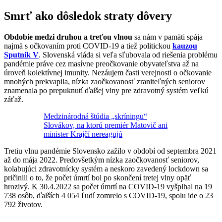
Smrť ako dôsledok straty dôvery
Obdobie medzi druhou a treťou vlnou
sa nám v pamäti spája
najmä s očkovaním proti COVID-19 a tiež politickou
kauzou
Sputnik V
. Slovenská vláda si veľa sľubovala od riešenia problému
pandémie práve cez masívne preočkovanie obyvateľstva až na
úroveň kolektívnej imunity. Nezáujem časti verejnosti o očkovanie
mnohých prekvapila, nízka zaočkovanosť zraniteľných seniorov
znamenala po prepuknutí ďalšej vlny pre zdravotný systém veľkú
záťaž.
Medzinárodná štúdia „skríningu“
Slovákov, na ktorú premiér Matovič ani
minister Krajčí nereagujú
Tretiu vlnu pandémie Slovensko zažilo v období od septembra 2021
až do mája 2022. Predovšetkým nízka zaočkovanosť seniorov,
kolabujúci zdravotnícky systém a neskoro zavedený lockdown sa
pričinili o to, že počet úmrtí bol po skončení tretej vlny opäť
hrozivý. K 30.4.2022 sa počet úmrtí na COVID-19 vyšplhal na 19
738 osôb, ďalších 4 054 ľudí zomrelo s COVID-19, spolu ide o 23
792 životov.