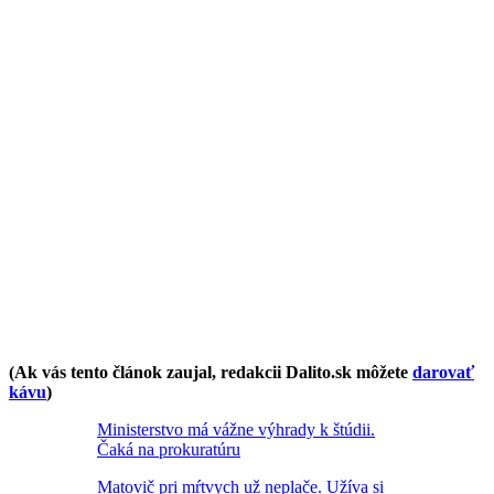
(Ak vás tento článok zaujal, redakcii Dalito.sk môžete
darovať
kávu
)
Ministerstvo má vážne výhrady k štúdii.
Čaká na prokuratúru
Matovič pri mŕtvych už neplače. Užíva si