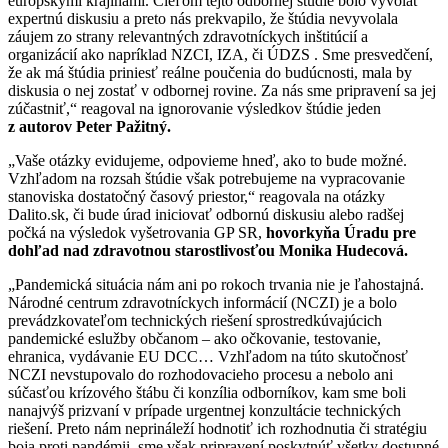
európskymi krajinami. Cieľom tejto odbornej štúdie bolo vyvolať
expertnú diskusiu a preto nás prekvapilo, že štúdia nevyvolala
záujem zo strany relevantných zdravotníckych inštitúcií a
organizácií ako napríklad NZCI, IZA, či ÚDZS . Sme presvedčení,
že ak má štúdia priniesť reálne poučenia do budúcnosti, mala by
diskusia o nej zostať v odbornej rovine. Za nás sme pripravení sa jej
zúčastniť,“ reagoval na ignorovanie výsledkov štúdie jeden
z autorov Peter Pažitný.
„Vaše otázky evidujeme, odpovieme hneď, ako to bude možné.
Vzhľadom na rozsah štúdie však potrebujeme na vypracovanie
stanoviska dostatočný časový priestor,“ reagovala na otázky
Dalito.sk, či bude úrad iniciovať odbornú diskusiu alebo radšej
počká na výsledok vyšetrovania GP SR,
hovorkyňa Úradu pre
dohľad nad zdravotnou starostlivosťou Monika Hudecová.
„Pandemická situácia nám ani po rokoch trvania nie je ľahostajná.
Národné centrum zdravotníckych informácií (NCZI) je a bolo
prevádzkovateľom technických riešení sprostredkúvajúcich
pandemické eslužby občanom – ako očkovanie, testovanie,
ehranica, vydávanie EU DCC… Vzhľadom na túto skutočnosť
NCZI nevstupovalo do rozhodovacieho procesu a nebolo ani
súčasťou krízového štábu či konzília odborníkov, kam sme boli
nanajvýš prizvaní v prípade urgentnej konzultácie technických
riešení. Preto nám neprináleží hodnotiť ich rozhodnutia či stratégiu
boja proti pandémii, sme však pripravení poskytnúť všetky dostupné