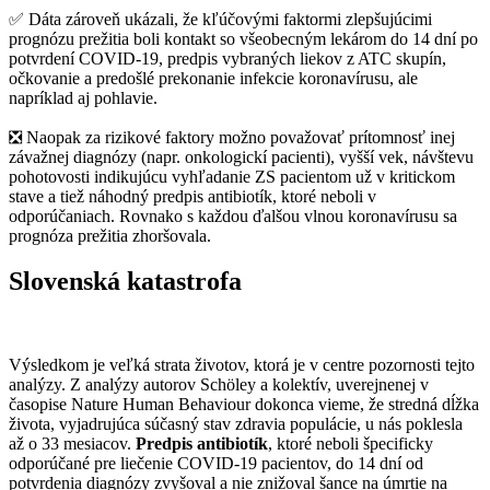
✅ Dáta zároveň ukázali, že kľúčovými faktormi zlepšujúcimi
prognózu prežitia boli kontakt so všeobecným lekárom do 14 dní po
potvrdení COVID-19, predpis vybraných liekov z ATC skupín,
očkovanie a predošlé prekonanie infekcie koronavírusu, ale
napríklad aj pohlavie.
❎ Naopak za rizikové faktory možno považovať prítomnosť inej
závažnej diagnózy (napr. onkologickí pacienti), vyšší vek, návštevu
pohotovosti indikujúcu vyhľadanie ZS pacientom už v kritickom
stave a tiež náhodný predpis antibiotík, ktoré neboli v
odporúčaniach. Rovnako s každou ďalšou vlnou koronavírusu sa
prognóza prežitia zhoršovala.
Slovenská katastrofa
Výsledkom je veľká strata životov, ktorá je v centre pozornosti tejto
analýzy. Z analýzy autorov Schöley a kolektív, uverejnenej v
časopise Nature Human Behaviour dokonca vieme, že stredná dĺžka
života, vyjadrujúca súčasný stav zdravia populácie, u nás poklesla
až o 33 mesiacov.
Predpis antibiotík
, ktoré neboli špecificky
odporúčané pre liečenie COVID-19 pacientov, do 14 dní od
potvrdenia diagnózy zvyšoval a nie znižoval šance na úmrtie na