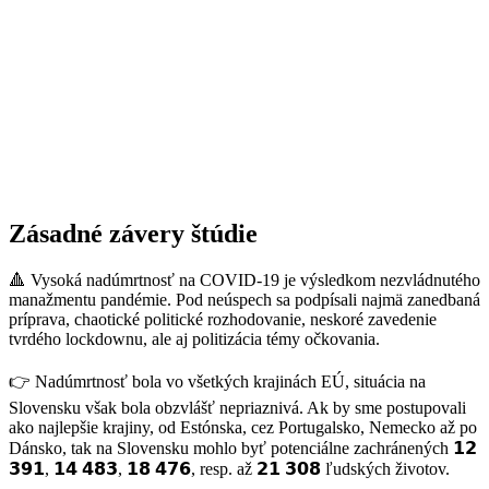
Zásadné závery štúdie
🔺 Vysoká nadúmrtnosť na COVID-19 je výsledkom nezvládnutého
manažmentu pandémie. Pod neúspech sa podpísali najmä zanedbaná
príprava, chaotické politické rozhodovanie, neskoré zavedenie
tvrdého lockdownu, ale aj politizácia témy očkovania.
👉 Nadúmrtnosť bola vo všetkých krajinách EÚ, situácia na
Slovensku však bola obzvlášť nepriaznivá. Ak by sme postupovali
ako najlepšie krajiny, od Estónska, cez Portugalsko, Nemecko až po
Dánsko, tak na Slovensku mohlo byť potenciálne zachránených 𝟭𝟮
𝟯𝟵𝟭, 𝟭𝟰 𝟰𝟴𝟯, 𝟭𝟴 𝟰𝟳𝟲, resp. až 𝟮𝟭 𝟯𝟬𝟴 ľudských životov.