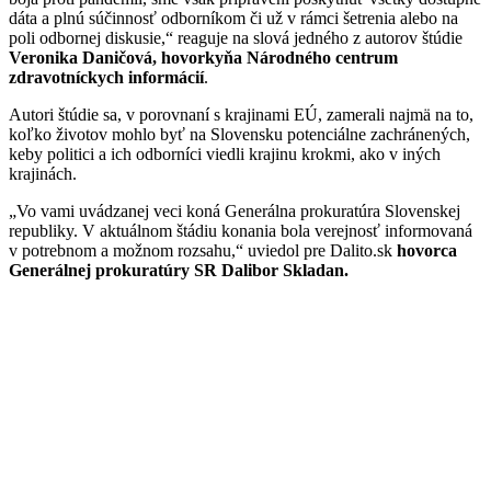
dáta a plnú súčinnosť odborníkom či už v rámci šetrenia alebo na
poli odbornej diskusie,“ reaguje na slová jedného z autorov štúdie
Veronika Daničová, hovorkyňa
Národného centrum
zdravotníckych informácií
.
Autori štúdie sa, v porovnaní s krajinami EÚ, zamerali najmä na to,
koľko životov mohlo byť na Slovensku potenciálne zachránených,
keby politici a ich odborníci viedli krajinu krokmi, ako v iných
krajinách.
„Vo vami uvádzanej veci koná Generálna prokuratúra Slovenskej
republiky. V aktuálnom štádiu konania bola verejnosť informovaná
v potrebnom a možnom rozsahu,“ uviedol pre Dalito.sk
hovorca
Generálnej prokuratúry SR Dalibor Skladan.