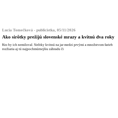
Lucia Tomečková - publicistka, 05/11/2026
Ako sirôtky prežijú slovenské mrazy a kvitnú dva roky
Kto by ich nemiloval. Sirôtky kvitnú na jar medzi prvými a množstvom farieb
rozžiaria aj tú najpochmúrnejšiu záhradu či