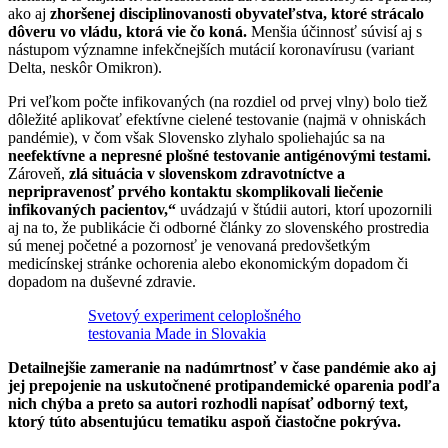
ako aj
zhoršenej disciplinovanosti obyvateľstva, ktoré strácalo
dôveru vo vládu, ktorá vie čo koná.
Menšia účinnosť súvisí aj s
nástupom významne infekčnejších mutácií koronavírusu (variant
Delta, neskôr Omikron).
Pri veľkom počte infikovaných (na rozdiel od prvej vlny) bolo tiež
dôležité aplikovať efektívne cielené testovanie (najmä v ohniskách
pandémie), v čom však Slovensko zlyhalo spoliehajúc sa na
neefektívne a nepresné plošné testovanie antigénovými testami.
Zároveň,
zlá situácia v slovenskom zdravotníctve a
nepripravenosť prvého kontaktu skomplikovali liečenie
infikovaných pacientov,“
uvádzajú v štúdii autori, ktorí upozornili
aj na to, že publikácie či odborné články zo slovenského prostredia
sú menej početné a pozornosť je venovaná predovšetkým
medicínskej stránke ochorenia alebo ekonomickým dopadom či
dopadom na duševné zdravie.
Svetový experiment celoplošného
testovania Made in Slovakia
Detailnejšie zameranie na nadúmrtnosť v čase pandémie ako aj
jej prepojenie na uskutočnené protipandemické oparenia podľa
nich chýba a preto sa autori rozhodli napísať odborný text,
ktorý túto absentujúcu tematiku aspoň čiastočne
pokrýva.