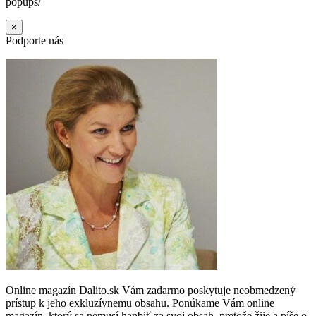
popups/
×
Podporte nás
Online magazín Dalito.sk Vám zadarmo poskytuje neobmedzený
prístup k jeho exkluzívnemu obsahu. Ponúkame Vám online
magazín, ktorý sa nemusí hanbiť za svoj obsah, pretože žije a píše o