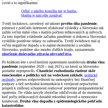
covid a to signifikantne.
Odísť z takého konzília nie je hanba.
Hanba je tam ešte zostávať
Tvrdý lockdown, zavedený od takmer
prvého dňa pandémie
,
priniesol z pohľadu úmrtnosti očakávané výsledky a Slovensko tak
zažilo veľmi slabú vlnu s malým počtom infikovaných aj mŕtvych.
Za toto úspešné zvládnutie začiatku pandémie si dokonca Slovensko
vyslúžilo pozitívne ohlasy zo zahraničia. Tvrdý lockdown mal aj
veľmi negatívne dopady a to najmä ekonomické a sociálne.
Slovensko, podobne ako mnoho ďalších krajín, zaznamenalo
zhoršenie duševného zdravia obyvateľstva
.
Po krátkom lete s uvoľnenými opatreniami nasledovala
druhá vlna
pandémie
(september 2020 – máj 2021), na ktorú sa Slovensko
poriadne nepripravilo.
Chaotické rozhodnutia
riadené skôr
emocionálne a politicky než na vedeckom základe
,
politické
nezhody
, prenos zodpovednosti na samosprávy bez finančnej
podpory a tiež nevhodná komunikácia k verejnosti nepochybne
prispeli k zníženej schopnosti realizovať potrebné protipandemické
opatrenia. Tie vláda navyše zbytočne odďaľovala až do momentu,
keď počty infikovaných dosiahli rekordnú úroveň a nemocnice
kolabovali.
Druhá vlna dopadla z epidemiologického pohľadu
katastrofálne.