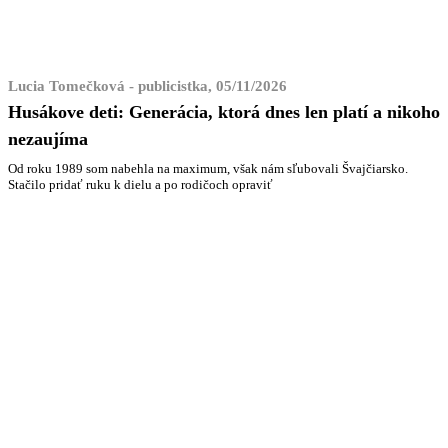
Lucia Tomečková - publicistka, 05/11/2026
Husákove deti: Generácia, ktorá dnes len platí a nikoho
nezaujíma
Od roku 1989 som nabehla na maximum, však nám sľubovali Švajčiarsko.
Stačilo pridať ruku k dielu a po rodičoch opraviť