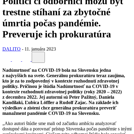
Politici či odborníci môžu byť
trestne stíhaní za zbytočné
úmrtia počas pandémie.
Preveruje ich prokuratúra
DALITO
-
11. januára 2023
Nadúmrtnosť na COVID-19 bola na Slovensku jedna
z najvyšších na svete. Generálnu prokuratúru teraz zaujíma,
kto je za to zodpovedný v kontexte rozhodnutí zdravotnej
politiky. Príčinou je štúdia Nadúmrtnosť na COVID-19 v
kontexte rozhodnutí zdravotnej politiky (roky 2020 – 2022)
z decembra 2022. Jej autormi sú Peter Pažitný, Daniela
Kandilaki, Ľubica Löffler a Rudolf Zajac. Na základe ich
výsledkov a zistení chce generálna prokuratúra preveriť
manažment pandémie COVID-19 na Slovensku.
„Ako autori štúdie sme mali od začiatku ambíciu analyzovať
dostupné dáta a porovnať prístup Slovenska počas pandémie s inými