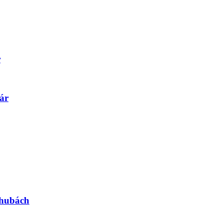
r
ár
 hubách