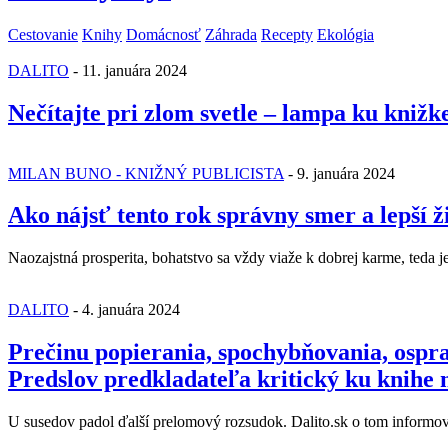
Cestovanie
Knihy
Domácnosť
Záhrada
Recepty
Ekológia
DALITO
-
11. januára 2024
Nečítajte pri zlom svetle – lampa ku knižk
MILAN BUNO - KNIŽNÝ PUBLICISTA
-
9. januára 2024
Ako nájsť tento rok správny smer a lepší ž
Naozajstná prosperita, bohatstvo sa vždy viaže k dobrej karme, teda
DALITO
-
4. januára 2024
Prečinu popierania, spochybňovania, osprav
Predslov predkladateľa kritický ku knihe 
U susedov padol ďalší prelomový rozsudok. Dalito.sk o tom inform