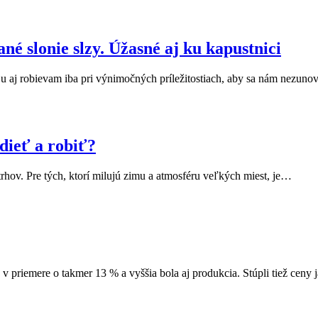
né slonie slzy. Úžasné aj ku kapustnici
ju aj robievam iba pri výnimočných príležitostiach, aby sa nám nezuno
dieť a robiť?
hov. Pre tých, ktorí milujú zimu a atmosféru veľkých miest, je…
v priemere o takmer 13 % a vyššia bola aj produkcia. Stúpli tiež ceny