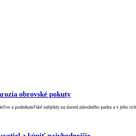
hrozia obrovské pokuty
ateľov a podnikateľské subjekty na území národného parku a v jeho 
svetiel a kúpiť najvhodnejšie