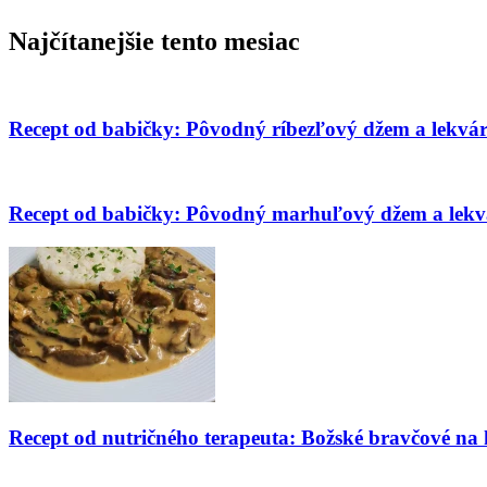
Najčítanejšie tento mesiac
Recept od babičky: Pôvodný ríbezľový džem a lekvá
Recept od babičky: Pôvodný marhuľový džem a lekv
Recept od nutričného terapeuta: Božské bravčové na