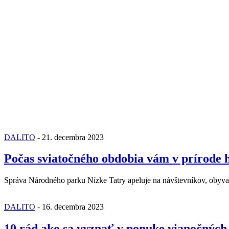
DALITO
-
21. decembra 2023
Počas sviatočného obdobia vám v prírode 
Správa Národného parku Nízke Tatry apeluje na návštevníkov, obyv
DALITO
-
16. decembra 2023
10 rád ako sa vyznať v ponuke vianočných 