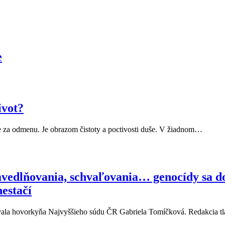
e
ivot?
 je za odmenu. Je obrazom čistoty a poctivosti duše. V žiadnom…
edlňovania, schvaľovania… genocídy sa dopus
nestačí
ovala hovorkyňa Najvyššieho súdu ČR Gabriela Tomíčková. Redakcia t