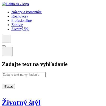
Názory a komentáre
Rozhovory
Profesionálne
Zdravie
Životný štýl
Zadajte text na vyhľadanie
Hľadať
Životný štýl