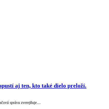
tí aj ten, kto také dielo preloží.
lačovú správu zverejňuje…