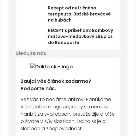
Recept od nutričného
terapeuta: Božské bravčové
na hubách
RECEPT s príbehom: Bombový
mätovo-medovkový sirup až
do Bonaparte
Sledujte nás
Zaujal vás článok zadarmo?
Podporte nás.
Bez vás to nedáme ani my! Ponúkáme
vám online magazín, ktorý sa nemusí
hanbiť za svoj obsah, pretože žije a píše
o živote v súvislostiach. Dalito.sk je o
slobode a zodpovednosti.