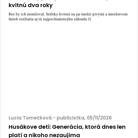
kvitnú dva roky
Kto by ich nemiloval. Sirôtky kvitnú na jar medzi prvými a množstvom
farieb rozžiaria aj tú najpochmúrnejšiu záhradu či
Lucia Tomečková - publicistka, 05/11/2026
Husákove deti: Generácia, ktorá dnes len
platí a nikoho nezaujíma