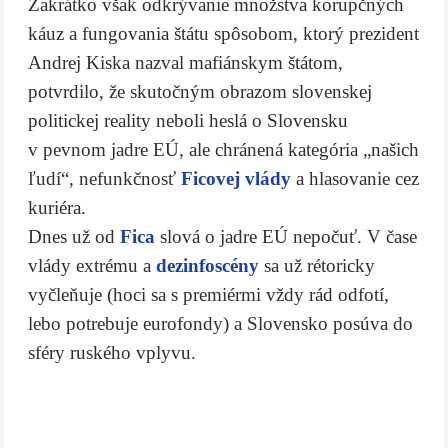
Zakrátko však odkrývanie množstva korupčných
káuz a fungovania štátu spôsobom, ktorý prezident
Andrej Kiska nazval mafiánskym štátom,
potvrdilo, že skutočným obrazom slovenskej
politickej reality neboli heslá o Slovensku
v pevnom jadre EÚ, ale chránená kategória „našich
ľudí“, nefunkčnosť
Ficovej vlády
a hlasovanie cez
kuriéra.
Dnes už od
Fica
slová o jadre EÚ nepočuť. V čase
vlády extrému a
dezinfoscény
sa už rétoricky
vyčleňuje (hoci sa s premiérmi vždy rád odfotí,
lebo potrebuje eurofondy) a Slovensko posúva do
sféry ruského vplyvu.