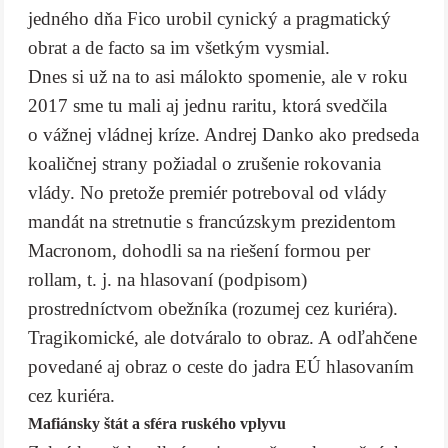
jedného dňa Fico urobil cynický a pragmatický
obrat a de facto sa im všetkým vysmial.
Dnes si už na to asi málokto spomenie, ale v roku
2017 sme tu mali aj jednu raritu, ktorá svedčila
o vážnej vládnej kríze. Andrej Danko ako predseda
koaličnej strany požiadal o zrušenie rokovania
vlády. No pretože premiér potreboval od vlády
mandát na stretnutie s francúzskym prezidentom
Macronom, dohodli sa na riešení formou per
rollam, t. j. na hlasovaní (podpisom)
prostredníctvom obežníka (rozumej cez kuriéra).
Tragikomické, ale dotváralo to obraz. A odľahčene
povedané aj obraz o ceste do jadra EÚ hlasovaním
cez kuriéra.
Mafiánsky štát a sféra ruského vplyvu