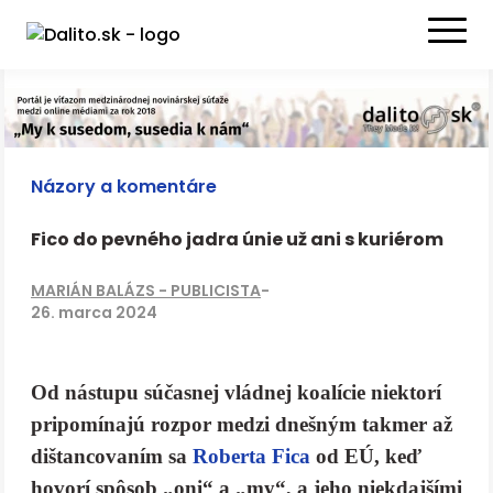
Názory a komentáre
Fico do pevného jadra únie už ani s kuriérom
MARIÁN BALÁZS - PUBLICISTA
-
26. marca 2024
Od nástupu súčasnej vládnej koalície niektorí
pripomínajú rozpor medzi dnešným takmer až
dištancovaním sa
Roberta Fica
od EÚ, keď
hovorí spôsob „oni“ a „my“, a jeho niekdajšími