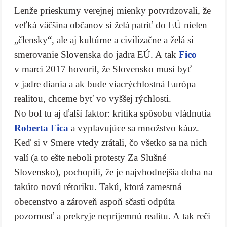
Lenže prieskumy verejnej mienky potvrdzovali, že
veľká väčšina občanov si želá patriť do EÚ nielen
„člensky“, ale aj kultúrne a civilizačne a želá si
smerovanie Slovenska do jadra EÚ. A tak
Fico
v marci 2017 hovoril, že Slovensko musí byť
v jadre diania a ak bude viacrýchlostná Európa
realitou, chceme byť vo vyššej rýchlosti.
No bol tu aj ďalší faktor: kritika spôsobu vládnutia
Roberta Fica
a vyplavujúce sa množstvo káuz.
Keď si v Smere vtedy zrátali, čo všetko sa na nich
valí (a to ešte neboli protesty Za Slušné
Slovensko), pochopili, že je najvhodnejšia doba na
takúto novú rétoriku. Takú, ktorá zamestná
obecenstvo a zároveň aspoň sčasti odpúta
pozornosť a prekryje nepríjemnú realitu. A tak reči