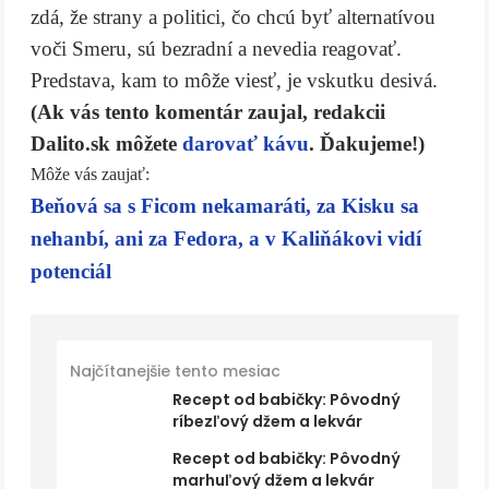
zdá, že strany a politici, čo chcú byť alternatívou
voči Smeru, sú bezradní a nevedia reagovať.
Predstava, kam to môže viesť, je vskutku desivá.
(Ak vás tento komentár zaujal, redakcii
Dalito.sk môžete
darovať kávu
. Ďakujeme!)
Môže vás zaujať:
Beňová sa s Ficom nekamaráti, za Kisku sa
nehanbí, ani za Fedora, a v Kaliňákovi vidí
potenciál
Najčítanejšie tento mesiac
Recept od babičky: Pôvodný
ríbezľový džem a lekvár
Recept od babičky: Pôvodný
marhuľový džem a lekvár