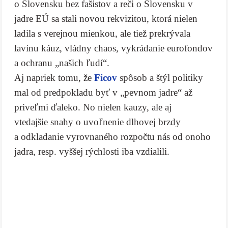
o Slovensku bez fašistov a reči o Slovensku v
jadre EÚ sa stali novou rekvizitou, ktorá nielen
ladila s verejnou mienkou, ale tiež prekrývala
lavínu káuz, vládny chaos, vykrádanie eurofondov
a ochranu „našich ľudí“.
Aj napriek tomu, že
Ficov
spôsob a štýl politiky
mal od predpokladu byť v „pevnom jadre“ až
priveľmi ďaleko. No nielen kauzy, ale aj
vtedajšie snahy o uvoľnenie dlhovej brzdy
a odkladanie vyrovnaného rozpočtu nás od onoho
jadra, resp. vyššej rýchlosti iba vzdialili.