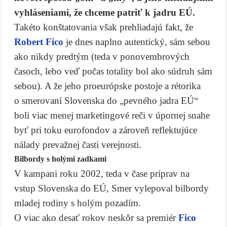
vyhláseniami, že chceme patriť k jadru EÚ.
Takéto konštatovania však prehliadajú fakt, že
Robert Fico
je dnes naplno autentický, sám sebou
ako nikdy predtým (teda v ponovembrových
časoch, lebo veď počas totality bol ako súdruh sám
sebou). A že jeho proeurópske postoje a rétorika
o smerovaní Slovenska do „pevného jadra EÚ“
boli viac menej marketingové reči v úpornej snahe
byť pri toku eurofondov a zároveň reflektujúce
nálady prevažnej časti verejnosti.
Bilbordy s holými zadkami
V kampani roku 2002, teda v čase príprav na
vstup Slovenska do EÚ, Smer vylepoval bilbordy
mladej rodiny s holým pozadím.
O viac ako desať rokov neskôr sa premiér
Fico