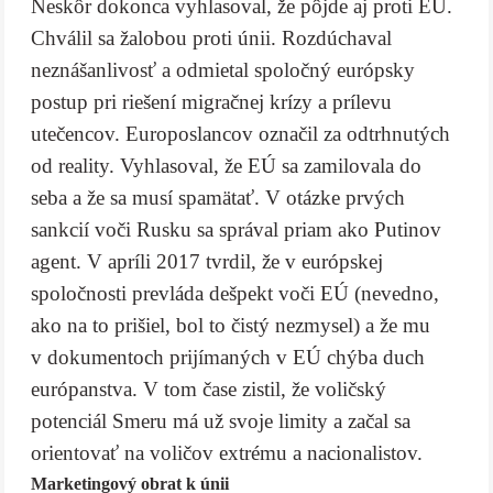
Neskôr dokonca vyhlasoval, že pôjde aj proti EÚ.
Chválil sa žalobou proti únii. Rozdúchaval
neznášanlivosť a odmietal spoločný európsky
postup pri riešení migračnej krízy a prílevu
utečencov. Europoslancov označil za odtrhnutých
od reality. Vyhlasoval, že EÚ sa zamilovala do
seba a že sa musí spamätať. V otázke prvých
sankcií voči Rusku sa správal priam ako Putinov
agent. V apríli 2017 tvrdil, že v európskej
spoločnosti prevláda dešpekt voči EÚ (nevedno,
ako na to prišiel, bol to čistý nezmysel) a že mu
v dokumentoch prijímaných v EÚ chýba duch
európanstva. V tom čase zistil, že voličský
potenciál Smeru má už svoje limity a začal sa
orientovať na voličov extrému a nacionalistov.
Marketingový obrat k únii